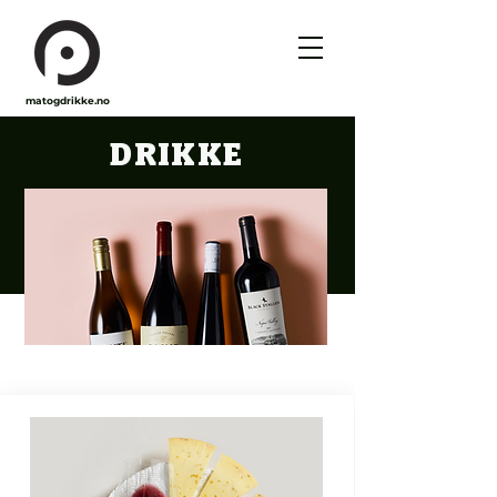
matogdrikke.no
DRIKKE