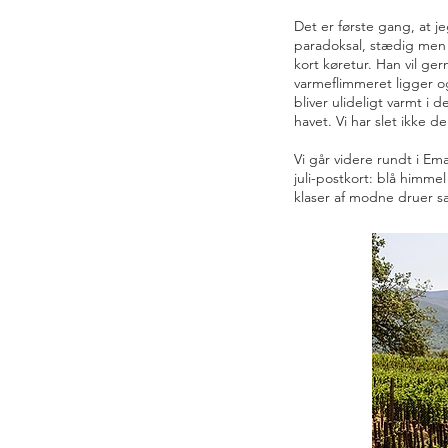
Det er første gang, at j
paradoksal, stædig men o
kort køretur. Han vil ge
varmeflimmeret ligger og 
bliver ulideligt varmt 
havet. Vi har slet ikke 
Vi går videre rundt i Em
juli-postkort: blå himme
klaser af modne druer s