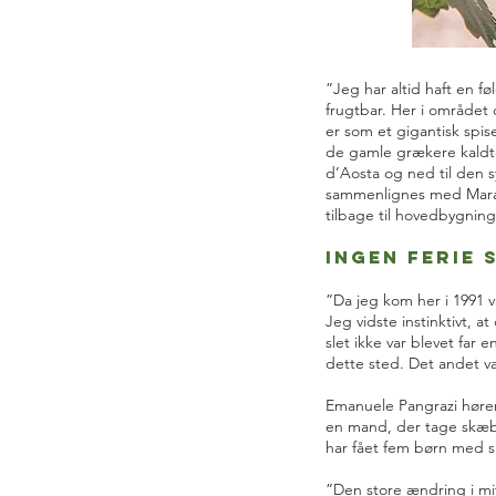
”Jeg har altid haft en fø
frugtbar. Her i området 
er som et gigantisk spis
de gamle grækere kaldte I
d’Aosta og ned til den s
sammenlignes med Maradon
tilbage til hovedbygnin
Ingen ferie 
”Da jeg kom her i 1991 va
Jeg vidste instinktivt, a
slet ikke var blevet far e
dette sted. Det andet va
Emanuele Pangrazi hører 
en mand, der tage skæbne
har fået fem børn med si
”Den store ændring i mit