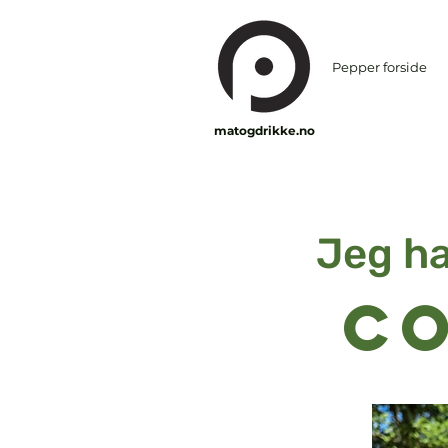
Pepper forside
matogdrikke.no
Jeg ha
c