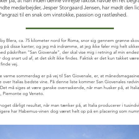
nker på, at han inden denne vinrejse faktisk havde en ret beg
ndte medarbejder, Jesper Storgaard Jensen, har mødt den li
angrazi til en snak om vinstokke, passion og rastløshed.
 by Blera, ca. 75 kilometer nord for Roma, snor sig gennem grønne sko
g på disse kanter, og jeg må indrømme, at jeg ikke føler mig helt sikke
med påskriften ”San Giovenale”, der skal vise mig i retning af min endest
 dog snart ud af, at det skilt ikke findes. Faktisk er det kun takket vær
finde vej.
ne varme sommerdag er på vej til San Giovenale, er, at månedsmagasine
te over Italias bedste vine. På denne liste kommer San Giovenales rødv
Det må siges at være ganske overraskende, når man husker på, at Italias
a, Piemonte og Veneto.
 noget dårligt resultat, når man tænker på, at Italia producerer i tusindvi
Tidligere har Habemus-vinen dog været helt op på en placering som nu