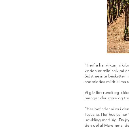
”Herfra har vi kun ni kil
vinden er mild selv på 
Sidstnævnte beskytter m
anderledes mildt klima
Vi går lidt rundt og kik
hænger der store og tu
”Her befinder vi os i d
Toscana. Her hos os har 
udvikling med sig. Da je
den del af Maremma, der 