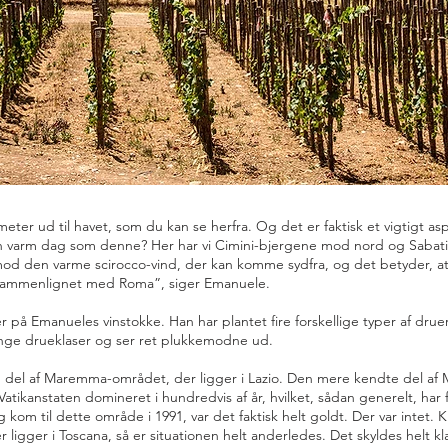
ometer ud til havet, som du kan se herfra. Og det er faktisk et vigtigt 
en varm dag som denne? Her har vi Cimini-bjergene mod nord og Sabat
od den varme scirocco-vind, der kan komme sydfra, og det betyder, at v
 sammenlignet med Roma”, siger Emanuele.
ker på Emanueles vinstokke. Han har plantet fire forskellige typer af dr
nge drueklaser og ser ret plukkemodne ud.
en del af Maremma-området, der ligger i Lazio. Den mere kendte del af
Vatikanstaten domineret i hundredvis af år, hvilket, sådan generelt, ha
g kom til dette område i 1991, var det faktisk helt goldt. Der var intet
ligger i Toscana, så er situationen helt anderledes. Det skyldes helt kl