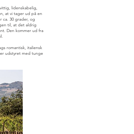
ttig, lidenskabelig,
n, at vi tager ud på en
r ca. 30 grader, og
en til, at det aldrig
tant. Den kommer ud fra
il.
gs romantisk, italiensk
e er udstyret med tunge