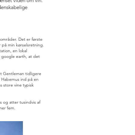
rænset viden om vin.
denskabelige
vområder. Det er første
r på min kørselsretning.
ation, en lokal
e google earth, at det
t Gentleman tidligere
in Habemus ind på en
 store vine typisk
s og atter tusindvis af
mmer fem.