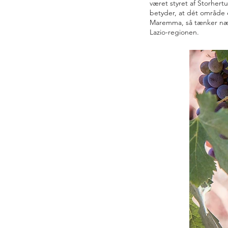
været styret af Storher
betyder, at dét område e
Maremma, så tænker næst
Lazio-regionen.