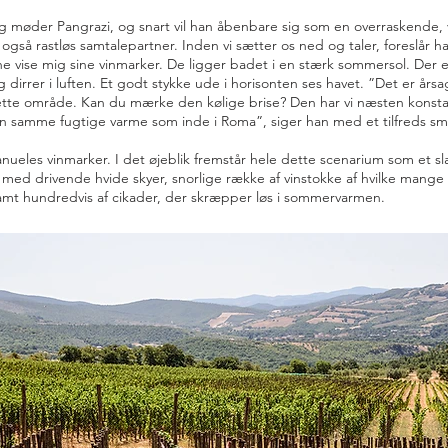
eg møder Pangrazi, og snart vil han åbenbare sig som en overraskende, vi
gså rastløs samtalepartner. Inden vi sætter os ned og taler, foreslår ha
rne vise mig sine vinmarker. De ligger badet i en stærk sommersol. Der e
dirrer i luften. Et godt stykke ude i horisonten ses havet. ”Det er årsag
i dette område. Kan du mærke den kølige brise? Den har vi næsten kons
den samme fugtige varme som inde i Roma”, siger han med et tilfreds sm
anueles vinmarker. I det øjeblik fremstår hele dette scenarium som et sla
l med drivende hvide skyer, snorlige række af vinstokke af hvilke mang
amt hundredvis af cikader, der skræpper løs i sommervarmen.