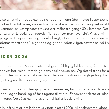
lelse af, at vi er noget nær velsignede her i området. Havet ligger tæt p
dyrkes fx artiskokker, de særlige romerske squash og en lang række af f
ekammer, en kæmpestor trekant der måler tre gange 30 kilometer. Det er
talia for Enotria, der betyder ’landet hvor man laver vin’. Vi laver vin f
ydlige ø, Lampedusa. Jeg har altid sagt, at dette område, hvor vi nu sid
as venstre fod”, siger han og griner, inden vi igen sætter os ind i ha
gen.
siden 2006
r er ingenting. Absolut intet. Alligevel faldt jeg fuldstændig for dette s
t det var her, mine fremtidige børn skulle vokse op. Og det til trods for 
ndnu. Jeg siger altid, at i mit liv er der sket to store og vigtige ting. Det
r, at jeg mødte min kone”, siger han.
bestemt ikke til i den gruppe af mennesker, hvor tingene sker tilfæld
n i egen hånd, og så får tingene til at ske. Et bevis for dette er, blan
n kone. Og så at han nu laver en af Italias bedste vine.
 liv, når vi taler om Habemus-vinen, skete i 2006. Min taknemmelighed 