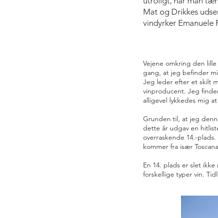
utroligt, når man tæ
Mat og Drikkes udse
vindyrker Emanuele P
Vejene omkring den lille
gang, at jeg befinder mi
Jeg leder efter et skilt 
vinproducent. Jeg finder
alligevel lykkedes mig at 
Grunden til, at jeg den
dette år udgav en hitlis
overraskende 14.-plads. 
kommer fra især Toscan
En 14. plads er slet ikke
forskellige typer vin. 