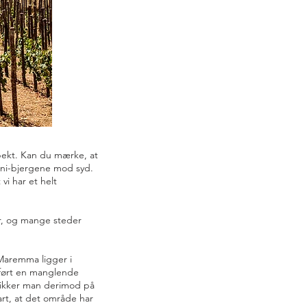
aspekt. Kan du mærke, at
ini-bjergene mod syd.
i har et helt
uer, og mange steder
 Maremma ligger i
r ført en manglende
. Kikker man derimod på
art, at det område har