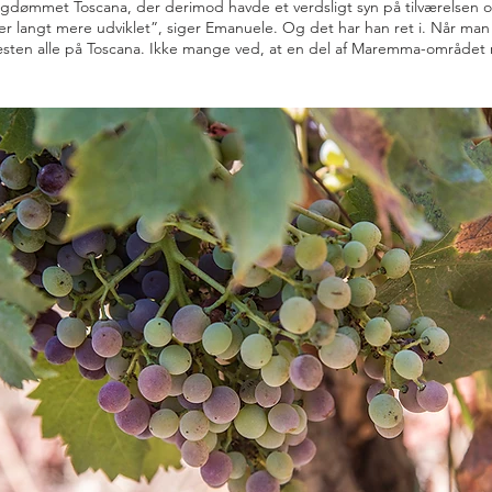
tugdømmet Toscana, der derimod havde et verdsligt syn på tilværelsen
r langt mere udviklet”, siger Emanuele. Og det har han ret i. Når man
en alle på Toscana. Ikke mange ved, at en del af Maremma-området ren