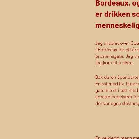
Bordeaux, og
er drikken 
menneskelig
Jeg snublet over Co
i Bordeaux for ett år
brosteinsgate. Jeg vi
jeg kom til å elske.
Bak døren åpenbarte d
En sal med liv, latter
gamle tett i tett med
ansatte begeistret f
det var egne slektnin
En velkledd mann med