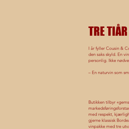
TRE TIÅ
I år fyller Cousin & C
den saks skyld. En vi
personlig. Ikke nødve
– En naturvin som sma
Butikken tilbyr «gems
markedsføringsforstan
med respekt, kjærligh
gjerne klassisk Borde
vinpakke med tre utval