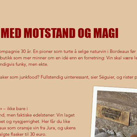
R MED MOTSTAND OG MAGI
ompagnie 30 år. En pioner som turte å selge naturvin i Bordeaux før de
nbutikk som mer minner om en idé enn en forretning: Vin skal være 
ndigvis funky, men ekte.
ker som junkfood? Fullstendig uinteressant, sier Séguier, og rister 
» – ikke bare i
d, men faktiske edelstener: Vin laget
et og nysgjerrighet. Her får du like
aux som oransje vin fra Jura, og ukens
gte flasker til 30 euro.