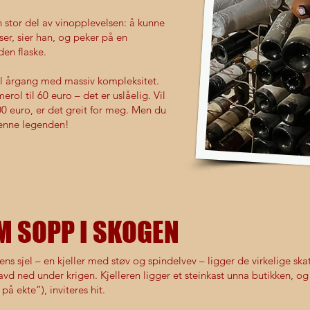
 stor del av vinopplevelsen: å kunne
asser, sier han, og peker på en
den flaske.
l årgang med massiv kompleksitet.
ol til 60 euro – det er uslåelig. Vil
000 euro, er det greit for meg. Men du
enne legenden!
M SOPP I SKOGEN
ens sjel – en kjeller med støv og spindelvev – ligger de virkelige skat
avd ned under krigen. Kjelleren ligger et steinkast unna butikken, og
på ekte”), inviteres hit.