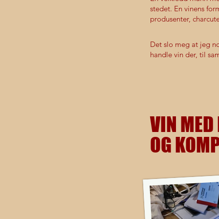
stedet. En vinens for
produsenter, charcute
Det slo meg at jeg no
handle vin der, til s
VIN MED
OG KOM