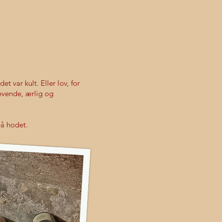
t var kult. Eller lov, for
levende, ærlig og
på hodet.