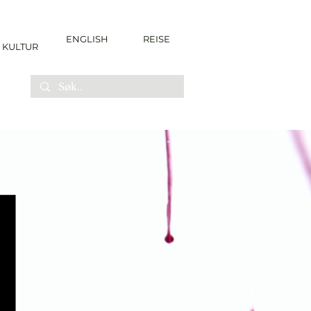
ENGLISH
REISE
KULTUR
N
N