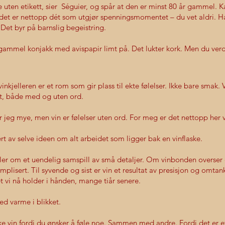
e uten etikett, sier Séguier, og spår at den er minst 80 år gammel. K
 det er nettopp dét som utgjør spenningsmomentet – du vet aldri.
 Det byr på barnslig begeistring.
gammel konjakk med avispapir limt på. Det lukter kork. Men du ver
inkjelleren er et rom som gir plass til ekte følelser. Ikke bare smak.
t, både med og uten ord.
r jeg mye, men vin er følelser uten ord. For meg er det nettopp her v
ert av selve ideen om alt arbeidet som ligger bak en vinflaske.
ler om et uendelig samspill av små detaljer. Om vinbonden overser et
mplisert. Til syvende og sist er vin et resultat av presisjon og omta
vi nå holder i hånden, mange tiår senere.
d varme i blikket.
ke vin fordi du ønsker å føle noe. Sammen med andre. Fordi det er e