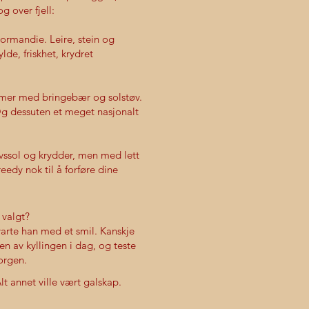
g over fjell:
Normandie. Leire, stein og
de, friskhet, krydret
mer med bringebær og solstøv.
Og dessuten et meget nasjonalt
ssol og krydder, men med lett
eedy nok til å forføre dine
 valgt?
arte han med et smil. Kanskje
en av kyllingen i dag, og teste
morgen.
Alt annet ville vært galskap.