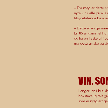
– For meg er dette en
nyte vin i alle priskl
tilsynelatende beskje
– Dette er en gamme
En 85 år gammel Pomer
du ha en flaske til 1
må også smake på d
VIN, SO
Lenger inn i butikk
bokstavelig talt gr
som er nysgjerrige 