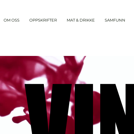
OM OSS
OPPSKRIFTER
MAT & DRIKKE
SAMFUNN
VI
VI