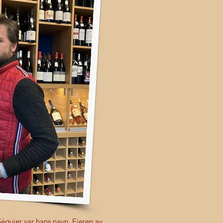
éguier var hans navn. Eieren av