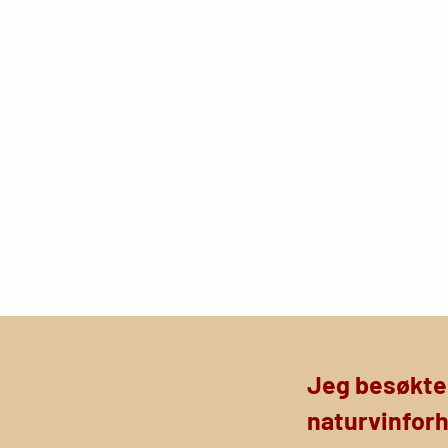
Jeg besøkte 
naturvinforh