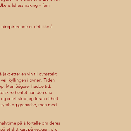
 «Ukens fellessmaking – fem
 uinspirerende er det ikke å
 jakt etter en vin til ovnsstekt
 vei, kyllingen i ovnen. Tiden
p. Men Séguier hadde tid.
toisk ro hentet han den ene
 og snart stod jeg foran et helt
på syrah og grenache, men med
halvtime på å fortelle om deres
 på et slitt kart på veggen, dro