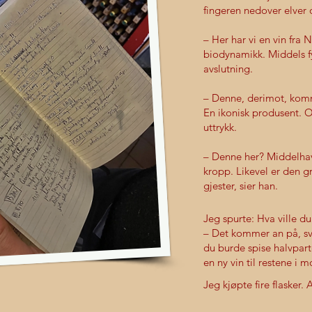
fingeren nedover elver o
– Her har vi en vin fra 
biodynamikk. Middels fyl
avslutning.
– Denne, derimot, kom
En ikonisk produsent. 
uttrykk.
– Denne her? Middelhav
kropp. Likevel er den gr
gjester, sier han.
Jeg spurte: Hva ville du
– Det kommer an på, sv
du burde spise halvpart
en ny vin til restene i 
Jeg kjøpte fire flasker. 