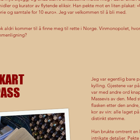
midler og kurator av flytende eliksir. Han pekte mot en liten plakat:
rie og samtale for 10 euro». Jeg var velkommen til å bli med.
k aldri kommer til å finne meg til rette i Norge. Vinmonopolet, hvor
ammenligning?
 KART
Jeg var egentlig bare på
kylling. Gjestene var på
PASS
var med andre ord knap
Massevis av den. Med s
flasken etter den andre,
kor av vin: alle laget 
distinkt stemme.
Han brukte omtrent en 
intrikate detaljer. Pekte