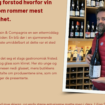
 forstod hvorfor vin
som rommer mest
het.
usin & Compagnie en sen ettermiddag
 siden: En blå dør i en sjarmerende
sste umiddelbart at dette var et sted
et seg et slags gastronomisk fristed.
 og glass som klirret. Her sto unge og
 nesen nedi glasset, mens butikkens
ortalte om produsentene sine, som om
ger de presenterte.
 mye skjegg, og enda større entusiasme møtte meg i døra. Lilian S