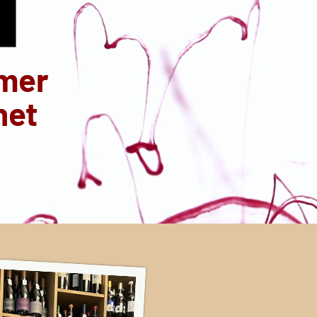
mmer
het