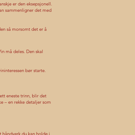
anskje er den eksepsjonell.
 Han sammenligner det med
den så morsomt det er å
 Vin må deles. Den skal
ininteressen bør starte.
t eneste trinn, blir det
nke – en rekke detaljer som
t håndverk du kan holde i