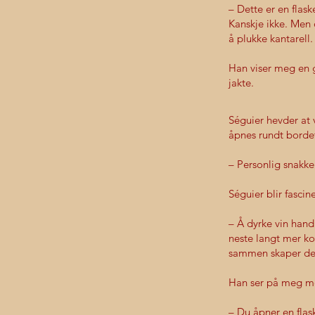
– Dette er en flask
Kanskje ikke. Men
å plukke kantarell.
Han viser meg en 
jakte.
Séguier hevder at v
åpnes rundt borde
– Personlig snakke
Séguier blir fascin
– Å dyrke vin hand
neste langt mer ko
sammen skaper det 
Han ser på meg me
– Du åpner en flas