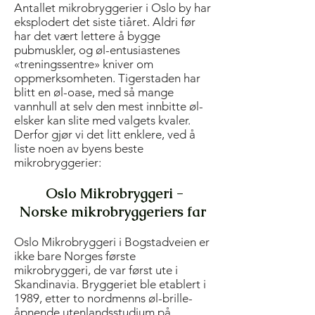
Antallet mikrobryggerier i Oslo by har
eksplodert det siste tiåret. Aldri før
har det vært lettere å bygge
pubmuskler, og øl-entusiastenes
«treningssentre» kniver om
oppmerksomheten. Tigerstaden har
blitt en øl-oase, med så mange
vannhull at selv den mest innbitte øl-
elsker kan slite med valgets kvaler.
Derfor gjør vi det litt enklere, ved å
liste noen av byens beste
mikrobryggerier:
Oslo Mikrobryggeri -
Norske mikrobryggeriers far
Oslo Mikrobryggeri i Bogstadveien er
ikke bare Norges første
mikrobryggeri, de var først ute i
Skandinavia. Bryggeriet ble etablert i
1989, etter to nordmenns øl-brille-
åpnende utenlandsstudium på