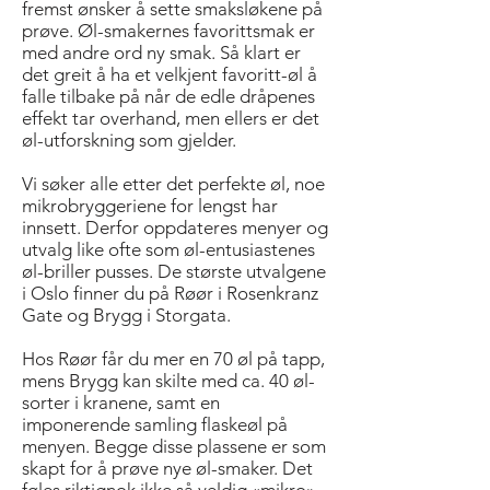
fremst ønsker å sette smaksløkene på
prøve. Øl-smakernes favorittsmak er
med andre ord ny smak. Så klart er
det greit å ha et velkjent favoritt-øl å
falle tilbake på når de edle dråpenes
effekt tar overhand, men ellers er det
øl-utforskning som gjelder.
Vi søker alle etter det perfekte øl, noe
mikrobryggeriene for lengst har
innsett. Derfor oppdateres menyer og
utvalg like ofte som øl-entusiastenes
øl-briller pusses. De største utvalgene
i Oslo finner du på Røør i Rosenkranz
Gate og Brygg i Storgata.
Hos Røør får du mer en 70 øl på tapp,
mens Brygg kan skilte med ca. 40 øl-
sorter i kranene, samt en
imponerende samling flaskeøl på
menyen. Begge disse plassene er som
skapt for å prøve nye øl-smaker. Det