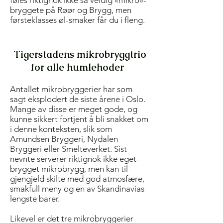
føles riktignok ikke så veldig «mikro»-
bryggete på Røør og Brygg, men
førsteklasses øl-smaker får du i fleng.
Tigerstadens mikrobryggtrio
for alle humlehoder
Antallet mikrobryggerier har som
sagt eksplodert de siste årene i Oslo.
Mange av disse er meget gode, og
kunne sikkert fortjent å bli snakket om
i denne konteksten, slik som
Amundsen Bryggeri, Nydalen
Bryggeri eller Smelteverket. Sist
nevnte serverer riktignok ikke eget-
brygget mikrobrygg, men kan til
gjengjeld skilte med god atmosfære,
smakfull meny og en av Skandinavias
lengste barer.
Likevel er det tre mikrobryggerier