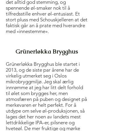
det alltid god stemming, og
spennende øl-smaker nok til å
tilfredsstille enhver øl-entusiast. Et
stort pluss med Schouskjelleren at det
faktisk går an å prate med hverandre
med «innestemme».
Grünerløkka Brygghus
Grünerløkka Brygghus ble startet i
2013, og de siste par årene har de
virkelig utmerket seg i Oslos
mikrobryggmiljø. Jeg skal ærlig
innrømme at jeg har litt delt forhold
til ølet som brygges her, men
atmosfæren på puben og designet på
merkevaren er helt perfekt. For å
utdype om selve øl-produksjonen, så
lages det her noen av landets mest
lettdrikkelige IPA-er, pilsnere og
hveteøl. De mer fruktige og mørke