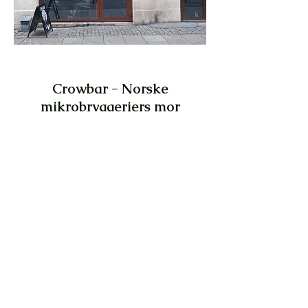
Crowbar - Norske
mikrobryggeriers mor
Crowbar kan vel kalles en moderne
klassiker i Oslo by. De var tidlig ute
med å ta mikrobrygging til et nytt
nivå. Oslo Mikrobryggeri introduserte
Norge til en verden av nye øl-smaker.
Crowbar kapitaliserte på ideen, og
kickstartet den eksplosive øl-trenden
denne teksten handler om.
Heldigvis la Crowbar listen høyt. Her
får du alltid øl, stemning og pubmat
av ypperste klasse. Mange nye
mikrobryggerier i Oslo by har lånt