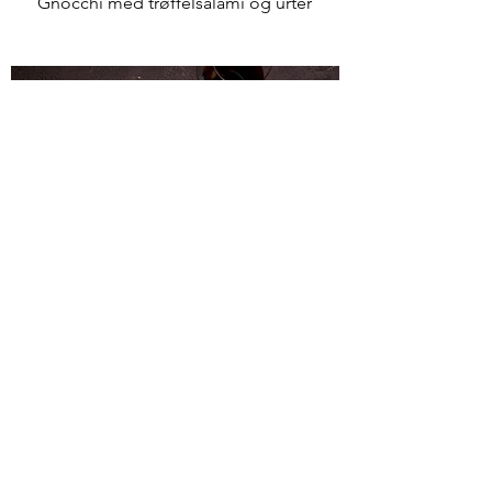
Gnocchi med trøffelsalami og urter
Kremet pasta med tørrsaltet bacon,
skogsopp og parmesan