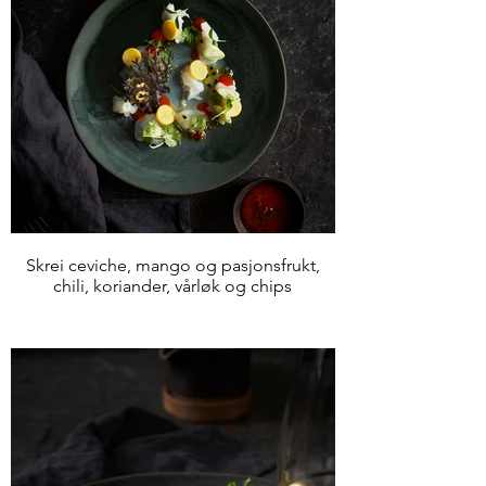
Skrei ceviche, mango og pasjonsfrukt,
chili, koriander, vårløk og chips