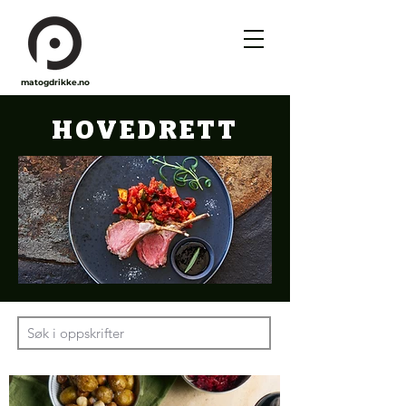
matogdrikke.no
HOVEDRETT