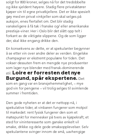
solgt for 800 kroner, selges nå for det tredobbelte
og ikke sjeldent høyere. Stadig flere privataktører
kjøper vin til egne privatkjellere. Det er ikke spesielt
gøy med en privat vinkjeller som skal selges på
auksjon, enes flertallet om. Det blir stadig
vanskeligere å få tak i franske og/ eller amerikanske
prestisje-viner. Her i Oslo blir det slått opp telt i
forkant av de viktigste slippene. Og de som ligger
der, skal ikke engang drikke den.
En konsekvens av dette, er at spekulanter begynner
å se etter vin over andre deler av verden. Engelske
champagner er ekstremt populære for tiden. Det
vokser dessuten frem en mengde nye produsenter
som lager nye blender med fransk-dominerende
Loire er forresten det nye
stil.
Burgund, spår ekspertene.
Det
som en gang var en bransjehemmelighet, – mye
god vin for pengene – vil trolig selges til svimlende
summer i fremtiden.
Den gode nyheten er at det er nettopp nå, i
spekulative tider, at vinbaren fungerer som motpol
til markedet: rent fysisk fungerer den som et
møtepunkt for mennesker på tvers av kjøpekraft; et
sted for vininteresserte som ganske enkelt vil
smake, drikke og dele gode smaksopplevelser. Selv
spekulantene svinger innom de små, uavhengige