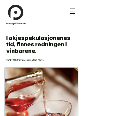
matogdrikke.no
I akjespekulasjonenes
tid, finnes redningen i
vinbarene.
TEKST OG FOTO: Johanna Holt Kleive