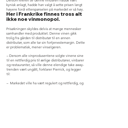
Dersom eieren av denne vinbaren hadde vært
kynisk anlagt, hadde han valgt å sette prisen langt
høyere fordi etterspørselen på markedet er så høy.
Her i Frankrike finnes tross alt
ikke noe vinmonopol.
Prisøkningen skyldes delvis at mange mennesker
samhandler med produktet. Denne vinen gikk
trolig fra gården til distributør til en annen
distributør, som alle tar sin fortjenestemargin. Dette
er problematisk, mener vinselgeren.
– Dersom alle vinprodusentene solgte vinene sine
til en rettferdig pris til ærlige distributører, vinbarer
og restauranter, så ville denne elendige take away-
trenden vært ungått, forklarer Pierrick, og legger
til:
– Markedet ville ha vært regulert og rettferdig, og
folk ville utelukkende ha drukket vin utendørs
heller enn å sitte hjemme.
– Vinbarene bør ha monopol?
– OUI D’DACCORD,
svarer franskmannen
med absolutt mine.
– Vinbarene bør ha monopol, på grunn av verdien
og tilliten de skaper. En god distributør behandler