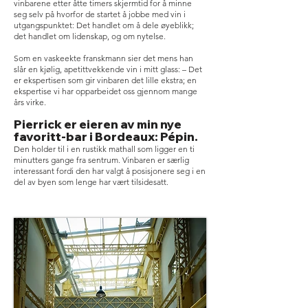
vinbarene etter åtte timers skjermtid for å minne
seg selv på hvorfor de startet å jobbe med vin i
utgangspunktet: Det handlet om å dele øyeblikk;
det handlet om lidenskap, og om nytelse.
Som en vaskeekte franskmann sier det mens han
slår en kjølig, apetittvekkende vin i mitt glass: – Det
er ekspertisen som gir vinbaren det lille ekstra; en
ekspertise vi har opparbeidet oss gjennom mange
års virke.
Pierrick er eieren av min nye
favoritt-bar i Bordeaux: Pépin.
Den holder til i en rustikk mathall som ligger en ti
minutters gange fra sentrum. Vinbaren er særlig
interessant fordi den har valgt å posisjonere seg i en
del av byen som lenge har vært tilsidesatt.