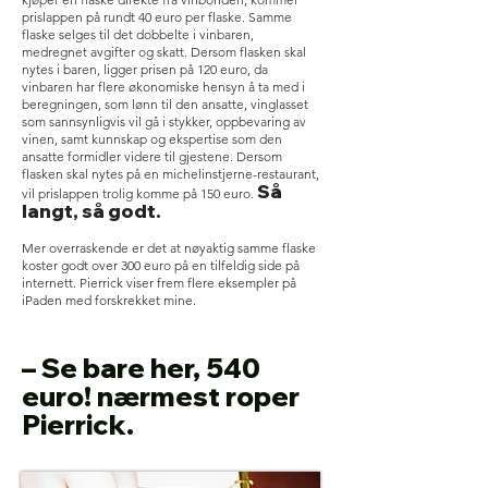
prislappen på rundt 40 euro per flaske. Samme
flaske selges til det dobbelte i vinbaren,
medregnet avgifter og skatt. Dersom flasken skal
nytes i baren, ligger prisen på 120 euro, da
vinbaren har flere økonomiske hensyn å ta med i
beregningen, som lønn til den ansatte, vinglasset
som sannsynligvis vil gå i stykker, oppbevaring av
vinen, samt kunnskap og ekspertise som den
ansatte formidler videre til gjestene. Dersom
flasken skal nytes på en michelinstjerne-restaurant,
Så
vil prislappen trolig komme på 150 euro.
langt, så godt.
Mer overraskende er det at nøyaktig samme flaske
koster godt over 300 euro på en tilfeldig side på
internett. Pierrick viser frem flere eksempler på
iPaden med forskrekket mine.
– Se bare her, 540
euro! nærmest roper
Pierrick.