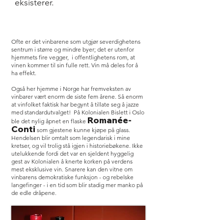
eksisterer.
Ofte er det vinbarene som utgjør severdighetens
sentrum i større og mindre byer; det er utenfor
hjemmets fire vegger, i offentlighetens rom, at
vinen kommer til sin fulle rett. Vin må deles for å
ha effekt.
Også her hjemme i Norge har fremveksten av
vinbarer vært enorm de siste fem årene. Så enorm
at vinfolket faktisk har begynt å tillate seg å jazze
med standardutvalget! På Kolonialen Bislett i Oslo
Romanée-
ble det nylig åpnet en flaske
Conti
som gjestene kunne kjøpe på glass.
Hendelsen blir omtalt som legendarisk i mine
kretser, og vil trolig stå igjen i historiebøkene. Ikke
utelukkende fordi det var en sjeldent hyggelig
gest av Kolonialen å knerte korken på verdens
mest eksklusive vin. Snarere kan den vitne om
vinbarens demokratiske funksjon - og rebelske
langefinger - i en tid som blir stadig mer manko på
de edle dråpene.