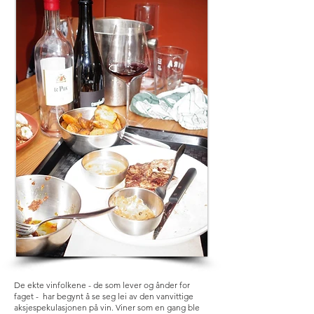
De ekte vinfolkene - de som lever og ånder for
faget - har begynt å se seg lei av den vanvittige
aksjespekulasjonen på vin. Viner som en gang ble