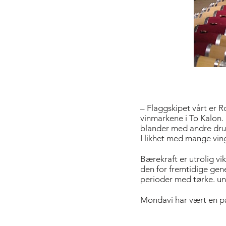
– Flaggskipet vårt er 
vinmarkene i To Kalon. I
blander med andre druer
I likhet med mange ving
Bærekraft er utrolig vik
den for fremtidige gene
perioder med tørke. un
Mondavi har vært en på