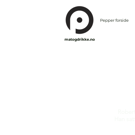
Pepper forside
matogdrikke.no
Robert
Han sat