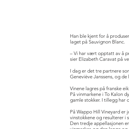
Han ble kjent for å produse
laget på Sauvignon Blanc.
– Vi har vært opptatt av å p
sier Elizabeth Caravat på v
I dag er det tre partnere s
Geneviève Janssens, og de l
Vinene lagres på franske eik
På vinmarkene i To Kalon d
gamle stokker. I tillegg ha
På Wappo Hill Vineyard er j
vinstokkene og resulterer i
Den tredje appellasjonen er 