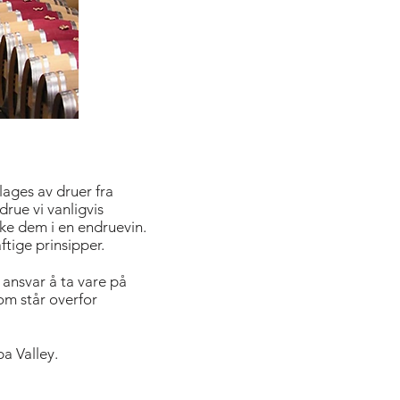
ages av druer fra
drue vi vanligvis
uke dem i en endruevin.
tige prinsipper.
t ansvar å ta vare på
om står overfor
a Valley.