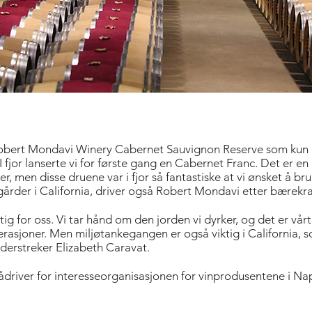
Robert Mondavi Winery Cabernet Sauvignon Reserve som kun l
 fjor lanserte vi for første gang en Cabernet Franc. Det er en 
, men disse druene var i fjor så fantastiske at vi ønsket å br
årder i California, driver også Robert Mondavi etter bærekraf
tig for oss. Vi tar hånd om den jorden vi dyrker, og det er vår
rasjoner. Men miljøtankegangen er også viktig i California, s
derstreker Elizabeth Caravat.
driver for interesseorganisasjonen for vinprodusentene i Nap