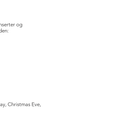
onserter og
den:
Day, Christmas Eve,