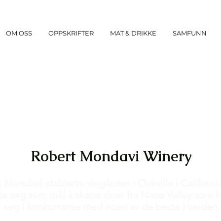
OM OSS
OPPSKRIFTER
MAT & DRIKKE
SAMFUNN
Robert Mondavi Winery
 Mondavi etablerte vingården i Oakville i California
te seg som mål å skape viner fra Napa Valley som 
seg i konkurranse med noen av de beste i verden.