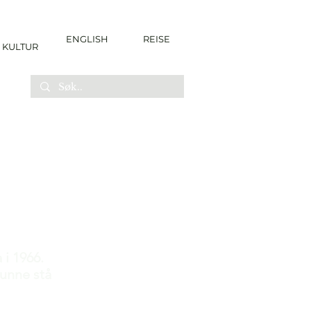
ENGLISH
REISE
KULTUR
 i 1966.
kunne stå