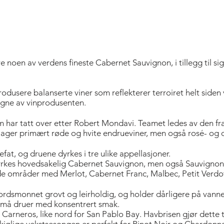
re noen av verdens fineste Cabernet Sauvignon, i tillegg til s
rodusere balanserte viner som reflekterer terroiret helt siden 
egne av vinprodusenten.
om har tatt over etter Robert Mondavi. Teamet ledes av den f
ager primært røde og hvite endrueviner, men også rosé- og d
efat, og druene dyrkes i tre ulike appellasjoner.
yrkes hovedsakelig Cabernet Sauvignon, men også Sauvignon
r de områder med Merlot, Cabernet Franc, Malbec, Petit Verdo
ordsmonnet grovt og leirholdig, og holder dårligere på vanne
 små druer med konsentrert smak.
Carneros, like nord for San Pablo Bay. Havbrisen gjør dette ti