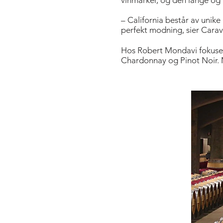
vinmarker, og den lange og 
– California består av unike
perfekt modning, sier Carav
Hos Robert Mondavi fokuser
Chardonnay og Pinot Noir. M