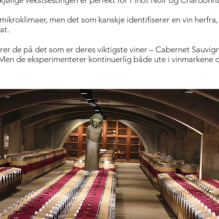
kjølige vekstsesongen er perfekt for Pinot Noir og Chardonn
 mikroklimaer, men det som kanskje identifiserer en vin herfra
at.
er de på det som er deres viktigste viner – Cabernet Sauvig
en de eksperimenterer kontinuerlig både ute i vinmarkene og 