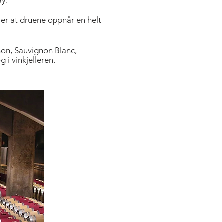
ay.
, er at druene oppnår en helt
non, Sauvignon Blanc,
i vinkjelleren.