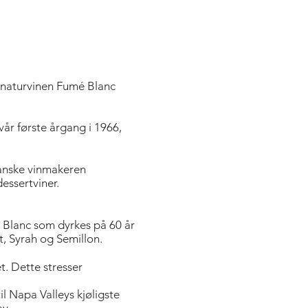
ignaturvinen Fumé Blanc
vår første årgang i 1966,
ranske vinmakeren
essertviner.
 Blanc som dyrkes på 60 år
t, Syrah og Semillon.
t. Dette stresser
l Napa Valleys kjøligste