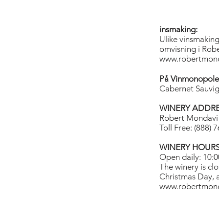
insmaking:
Ulike vinsmaking
omvisning i Robe
www.robertmond
På Vinmonopole
Cabernet Sauvig
WINERY ADDR
Robert Mondavi 
Toll Free: (888) 
WINERY HOUR
Open daily: 10:0
The winery is cl
Christmas Day, 
www.robertmond