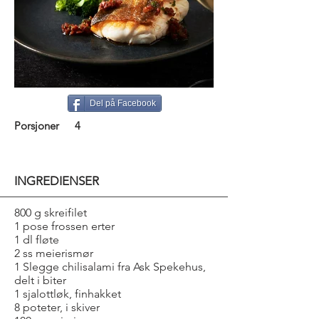
Del på Facebook
Porsjoner
4
INGREDIENSER
800 g skreifilet
1 pose frossen erter
1 dl fløte
2 ss meierismør
1 Slegge chilisalami fra Ask Spekehus,
delt i biter
1 sjalottløk, finhakket
8 poteter, i skiver