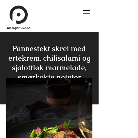
matogdrikke.no
Pannestekt skrei med
ertekrem, chilisalami og
sjalottløk marmelade,
smørkokte poteter