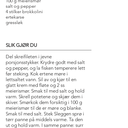
100 g meierismør
salt og pepper
4 stilker brokkolini
ertekarse
gressløk
SLIK GJØR DU
Del skreifileten i jevne
porsjonsstykker. Krydre godt med salt
og pepper, og la fisken temperere lett
før steking. Kok ertene møre i
lettsaltet vann. Sil av og kjør til en
glatt krem med fløte og 2 ss
meierismør. Smak til med salt og hold
varm. Skrell potetene og skjær dem i
skiver. Smørkok dem forsiktig i 100 g
meierismør til de er møre og blanke.
Smak til med salt. Stek Sleggen sprø i
tørr panne på middels varme. Ta den
ut og hold varm. I samme panne: surr