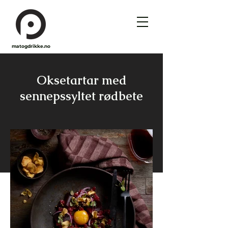
matogdrikke.no
Oksetartar med
sennepssyltet rødbete