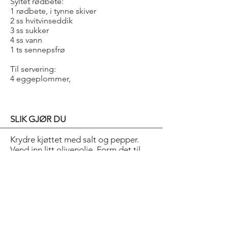
Syltet rødbete:
1 rødbete, i tynne skiver
2 ss hvitvinseddik
3 ss sukker
4 ss vann
1 ts sennepsfrø
Til servering:
4 eggeplommer,
SLIK GJØR DU
Krydre kjøttet med salt og pepper.
Vend inn litt olivenolje. Form det til
fire pucker. Varm oljen til 180 °C og
friter jordskokkene til de er gylne.
Dryss over litt salt. Kok opp
hvitvinseddik, sukker, vann og
sennepsfrø. Hell laken over rødbetene
og la det trekke i ca. 15 minutter.
Anrett tartaren på fire tallerkener,