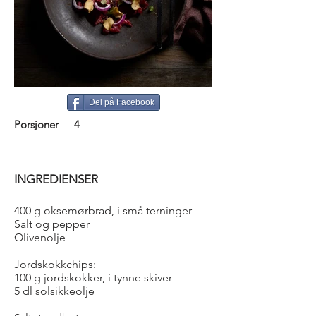
Del på Facebook
Porsjoner
4
INGREDIENSER
400 g oksemørbrad, i små terninger
Salt og pepper
Olivenolje
Jordskokkchips:
100 g jordskokker, i tynne skiver
5 dl solsikkeolje