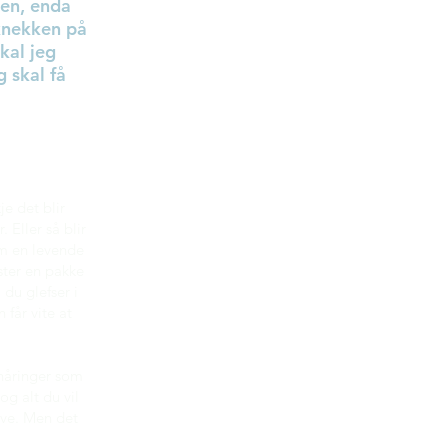
ken, enda
 knekken på
kal jeg
 skal få
je det blir
Eller så blir
om en levende
ster en pakke
du glefser i
 får vite at
enåringer som
og alt du vil
ove. Men det