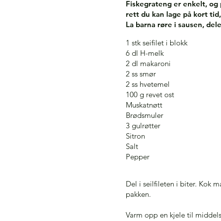
Fiskegrateng er enkelt, og
rett du kan lage på kort ti
La barna røre i sausen, dele
1 stk seifilet i blokk
6 dl H-melk
2 dl makaroni
2 ss smør
2 ss hvetemel
100 g revet ost
Muskatnøtt
Brødsmuler
3 gulrøtter
Sitron
Salt
Pepper
Del i seilfileten i biter. Kok
pakken.
Varm opp en kjele til middels