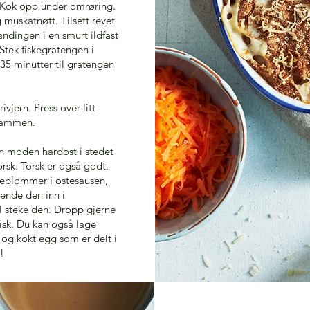
 Kok opp under omrøring.
 muskatnøtt. Tilsett revet
andingen i en smurt ildfast
Stek fiskegratengen i
35 minutter til gratengen
ivjern. Press over litt
 sammen.
en moden hardost i stedet
orsk. Torsk er også godt.
eplommer i ostesausen,
vende den inn i
al steke den. Dropp gjerne
fisk. Du kan også lage
g kokt egg som er delt i
!