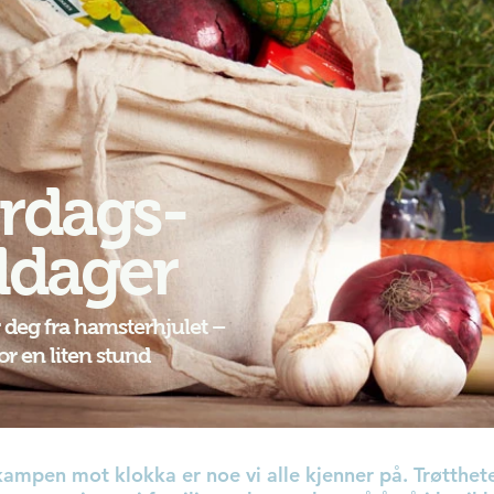
rdags-
dager
 deg fra hamsterhjulet –
 for en liten stund
ampen mot klokka er noe vi alle kjenner på. Trøtthet