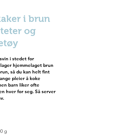
kaker i brun
teter og
etøy
svin i stedet for
n lager hjemmelaget brun
run, så du kan helt fint
ange pleier å koke
men barn liker ofte
n hver for seg. Så server
v.
00 g