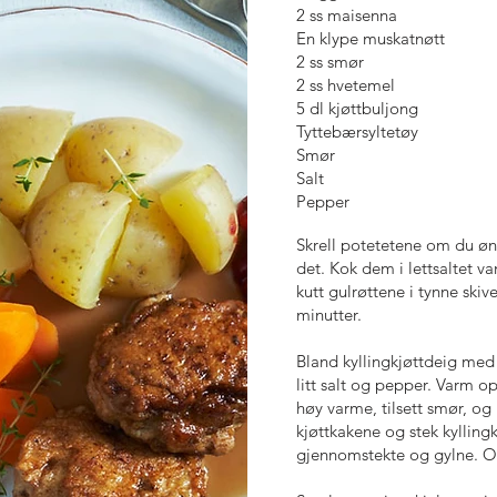
2 ss maisenna
En klype muskatnøtt
2 ss smør
2 ss hvetemel
5 dl kjøttbuljong
Tyttebærsyltetøy
Smør
Salt
Pepper
Skrell potetetene om du øns
det. Kok dem i lettsaltet va
kutt gulrøttene i tynne skive
minutter.
Bland kyllingkjøttdeig med
litt salt og pepper. Varm o
høy varme, tilsett smør, og 
kjøttkakene og stek kyllingk
gjennomstekte og gylne. O