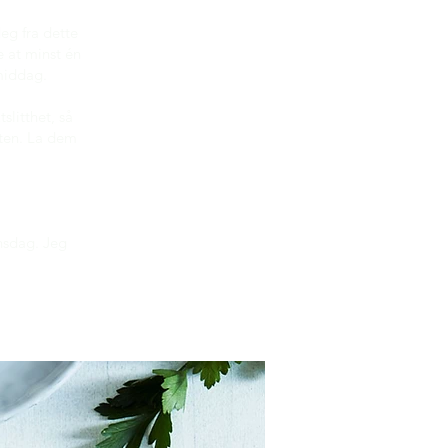
eg fra dette
e at minst én
 middag.
slitthet, så
eten. La dem
onsdag. Jeg