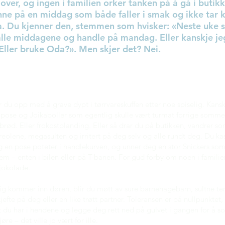
 over, og ingen i familien orker tanken på å gå i butik
nne på en middag som både faller i smak og ikke tar
 Du kjenner den, stemmen som hvisker: «Neste uke s
lle middagene og handle på mandag. Eller kanskje jeg
ller bruke Oda?». Men skjer det? Nei.
r du opp med å grave dypt i tørrvareskuffen etter noe spiselig. Kansk
ose og Joikaboller som egentlig skulle vært turmat forrige sommer. 
rød. Eller frokostblanding. Eller så drar du på butikken, vandrer s
olene, megasulten og irritert på deg selv og alle rundt deg. Du ka
g en pose poteter i handlekurven, og unner deg en stor Snickers som 
em – enten i bilen eller på T-banen. For gud forby om noen i familien
sjokolade.
ig kommer inn døren, blir du møtt av sure barnehagebarn, sultne t
 kjefte på deg eller en like trøtt partner. Toleransen er på nullpunktet, 
lt du har i hendene og legge deg rett ned på gulvet i gangen for å s
øre – det ville jo vært for ille.