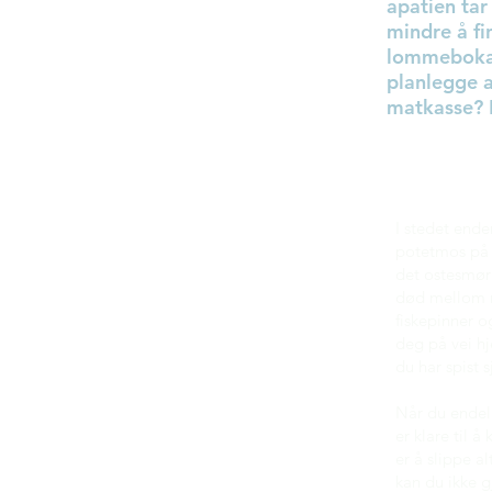
apatien tar
mindre å fi
lommeboka.
planlegge a
matkasse? E
I stedet ende
potetmos på p
det ostesmørb
død mellom re
fiskepinner o
deg på vei hj
du har spist 
Når du endel
er klare til å
er å slippe a
kan du ikke gj