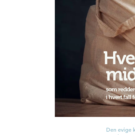
Hve
mid
som redder
i hvert fall
Den evige k