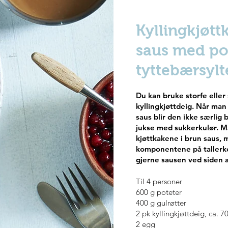
Kyllingkjøtt
saus med po
tyttebærsylt
Du kan bruke storfe eller 
kyllingkjøttdeig. Når ma
saus blir den ikke særlig b
jukse med sukkerkulør. M
kjøttkakene i brun saus, 
komponentene på tallerke
gjerne sausen ved siden a
Til 4 personer
600 g poteter
400 g gulrøtter
2 pk kyllingkjøttdeig, ca. 7
2 egg