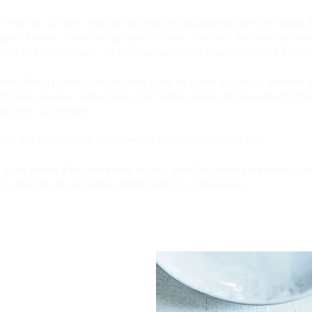
e! Her får du noen rimelige og enkle middagsretter som kan redde d
ipper å tenke. Garantert godkjent av alle i familien. Sånn kan du sikr
r i uken blir litt lettere, før hamsterhjulet drar deg med videre etter
ært i dårlig humør siden du kom hjem på grunn av sult og generell ut
d barna på selve matlagingen. Det letter på den dårlige samvittigh
e og røre. Og smake.
tene er beregnet til 4 personer, og koster mellom 100-200,-.
at du ønsker å briljere ekstra en dag dere får gjester på en vanlig 
r om hvordan du kan øppe retten med 2-3 ingredienser.