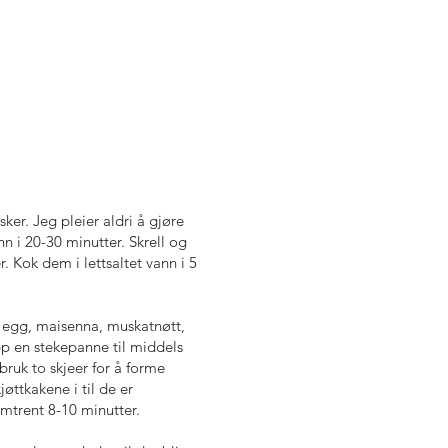
ker. Jeg pleier aldri å gjøre
nn i 20-30 minutter. Skrell og
r. Kok dem i lettsaltet vann i 5
 egg, maisenna, muskatnøtt,
pp en stekepanne til middels
bruk to skjeer for å forme
jøttkakene i til de er
mtrent 8-10 minutter.