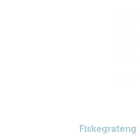
Men frykt ikk
kaoset. Du sl
eller to dage
Hvis du har v
ta gjerne me
skrelle, kutt
Alle oppskrif
Det kan være 
tipser derfo
Fiskegrateng