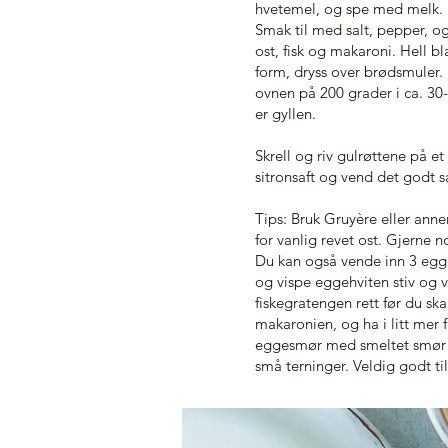
hvetemel, og spe med melk.
Smak til med salt, pepper, og
ost, fisk og makaroni. Hell bl
form, dryss over brødsmuler. 
ovnen på 200 grader i ca. 30-
er gyllen.
Skrell og riv gulrøttene på et r
sitronsaft og vend det godt
Tips: Bruk Gruyère eller ann
for vanlig revet ost. Gjerne n
Du kan også vende inn 3 egg
og vispe eggehviten stiv og 
fiskegratengen rett før du sk
makaronien, og ha i litt mer 
eggesmør med smeltet smør o
små terninger. Veldig godt til