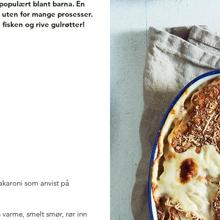
 populært blant barna. En
d, uten for mange prosesser.
 fisken og rive gulrøtter!
 makaroni som anvist på
 varme, smelt smør, rør inn