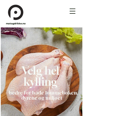
matogdrikke.no
Velg hel
kylling
– bedre for både lommeboken,
dyrene og miljøet