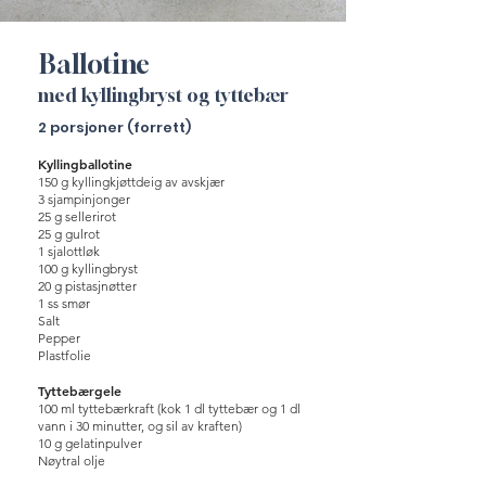
Ballotine
med kyllingbryst og tyttebær
2 porsjoner (forrett)
Kyllingballotine
150 g kyllingkjøttdeig av avskjær
3 sjampinjonger
25 g sellerirot
25 g gulrot
1 sjalottløk
100 g kyllingbryst
20 g pistasjnøtter
1 ss smør
Salt
Pepper
Plastfolie
Tyttebærgele
100 ml tyttebærkraft (kok 1 dl tyttebær og 1 dl
vann i 30 minutter, og sil av kraften)
10 g gelatinpulver
Nøytral olje