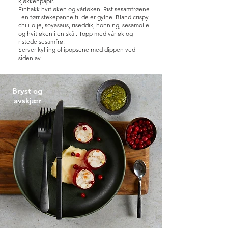
kjøkkenpapir.
Finhakk hvitløken og vårløken. Rist sesamfrøene
i en tørr stekepanne til de er gylne. Bland crispy
chili-olje, soyasaus, riseddik, honning, sesamolje
og hvitløken i en skål. Topp med vårløk og
ristede sesamfrø.
Server kyllinglollipopsene med dippen ved
siden av.
Bryst og
avskjær