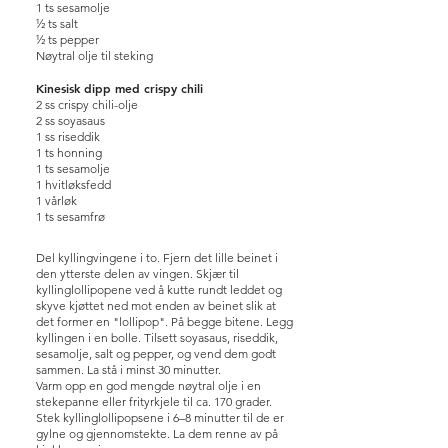
1 ts sesamolje
½ ts salt
½ ts pepper
Nøytral olje til steking
Kinesisk dipp med crispy chili
2 ss crispy chili-olje
2 ss soyasaus
1 ss riseddik
1 ts honning
1 ts sesamolje
1 hvitløksfedd
1 vårløk
1 ts sesamfrø
Del kyllingvingene i to. Fjern det lille beinet i
den ytterste delen av vingen. Skjær til
kyllinglollipopene ved å kutte rundt leddet og
skyve kjøttet ned mot enden av beinet slik at
det former en "lollipop". På begge bitene. Legg
kyllingen i en bolle. Tilsett soyasaus, riseddik,
sesamolje, salt og pepper, og vend dem godt
sammen. La stå i minst 30 minutter.
Varm opp en god mengde nøytral olje i en
stekepanne eller frityrkjele til ca. 170 grader.
Stek kyllinglollipopsene i 6–8 minutter til de er
gylne og gjennomstekte. La dem renne av på