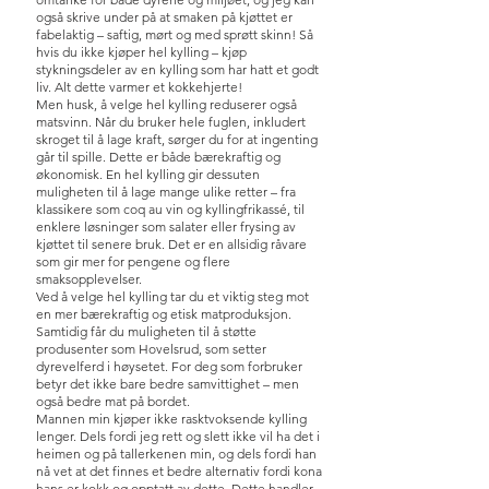
også skrive under på at smaken på kjøttet er
fabelaktig – saftig, mørt og med sprøtt skinn! Så
hvis du ikke kjøper hel kylling – kjøp
stykningsdeler av en kylling som har hatt et godt
liv. Alt dette varmer et kokkehjerte!
Men husk, å velge hel kylling reduserer også
matsvinn. Når du bruker hele fuglen, inkludert
skroget til å lage kraft, sørger du for at ingenting
går til spille. Dette er både bærekraftig og
økonomisk. En hel kylling gir dessuten
muligheten til å lage mange ulike retter – fra
klassikere som coq au vin og kyllingfrikassé, til
enklere løsninger som salater eller frysing av
kjøttet til senere bruk. Det er en allsidig råvare
som gir mer for pengene og flere
smaksopplevelser.
Ved å velge hel kylling tar du et viktig steg mot
en mer bærekraftig og etisk matproduksjon.
Samtidig får du muligheten til å støtte
produsenter som Hovelsrud, som setter
dyrevelferd i høysetet. For deg som forbruker
betyr det ikke bare bedre samvittighet – men
også bedre mat på bordet.
Mannen min kjøper ikke rasktvoksende kylling
lenger. Dels fordi jeg rett og slett ikke vil ha det i
heimen og på tallerkenen min, og dels fordi han
nå vet at det finnes et bedre alternativ fordi kona
hans er kokk og opptatt av dette. Dette handler