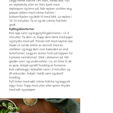
Legg crème fraîche i en liten, ildfast skål. Fyll
en røykeboks eller en liten kjele med
røykespon og tenn på. Når røyken utvikler seg,
plasser skålen med crème fraîche i
boksen/kjelen og dekk til med lokk. La røykes i
10–15 minutter. Ta ut og rør crème fraîchen
godt.
Kyllingskinnterter
Kok opp vann og legg kyllingskinnene i i 2–3
minutter. Ta dem ut, klapp dem tørre med papir
og krydre med salt. Pensle lett med nøytral olje.
Skjær ut runde sirkler av skinnet med en
utstikker og legg dem over baksiden av små
terteformer. Legg en annen form på toppen for
å presse ned skinnet. Stek i stekeovn på 160
grader over- og undervarme i ca. en time til de
er sprø. Avkjøl og løft forsiktig av formene.
Kok vaktelegg i lettsaltet vann i 2 minutter og
20 sekunder. Avkjøl i kaldt vann og skrell
forsiktig.
Fyll terter med røkt crème fraîche og legg ett
egg i hver. Topp med urter eller spirer. Krydre
med salt og pepper.
Over-
vinger