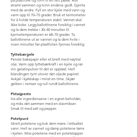
på plastfolie og form til en tett pølse. Rull
stramt sammen og tvinn endene godt. Gjenta
med de andre. Fyll en stor kjele med vann og
varm opp til 70–75 grader. Bruk et termometer
for å holde temperaturen stabil. Vannet skal
ikke koke. Legg ballottinene forsiktig i vannet
og la dem trekke i 30–40 minutter til
kjernetemperaturen er 68–70 grader. Ta
ballottinene ut av vannet og la dem hvile i
noen minutter før plastfolien fjernes forsiktig.
Tyttebærgele
Pensle bakepapir eller et brett med nøytral
olje. Varm opp tyttebærkraft i en kjele og rør
inn gelatinpulver til det er oppløst. Hell
blandingen tynt utover det oljede papiret.
Avkjøl i kjøleskap i minst en time. Skjær
geléen i remser og rull rundt ballottinene.
Pistasjpesto
Ha alle ingrediensene i en egnet beholder,
og miks det sammen med en stavmikser.
Smak til med salt og pepper.
Potetpuré
Skrell potetene og kok dem møre i lettsaltet
vann. Hell av vannet og damp potetene tørre
i kjelen. Mos potetene med en potetstapper