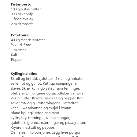
Pistasjpesto
100 g pistasjnøtter
3 ss olivenolje
1 fedd hvitløk
2 ss sitronsaft
Potetpuré
400 g mandelpoteter
½ - 1 dl fløte
1 ss smør
Salt
Pepper
Kyllingballotine
Skrell og finhakk sjalottløk. Skrell og finhakk
sellerirot og gulrot. Kutt sjampinjongene i
skiver. Skjær kyllingbrystet i små terninger.
Stek sjampinjongene og sjalottløken i smør i
2-3 minutter. Krydre med salt og pepper. Kok
sellerirot- og gulrotterningene i lettsaltet
vann i 2–3 minutter, og avkjøl i isvann.
Bland kyllingkjøttdeigen med
kyllingbrystterninger, sjampinjonger,
sjalottløk, grønnsaksterninger og pistasjnøtter.
Krydre med salt og pepper.
Del farsen i to porsjoner. Legg hver porsjon