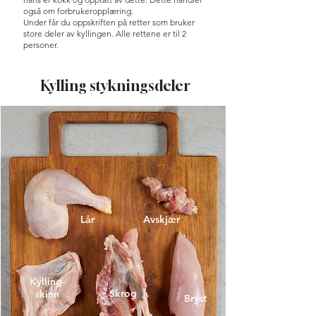
også om forbrukeropplæring.
Under får du oppskriften på retter som bruker
store deler av kyllingen. Alle rettene er til 2
personer.
Kylling stykningsdeler
Lår
Avskjær
Kylling-
Skrog
skinn
Bryst