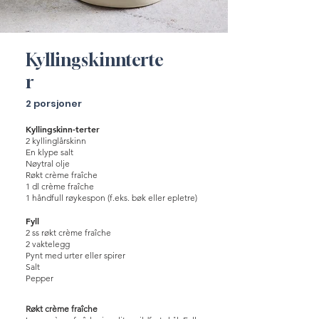
Kyllingskinnterte
r
2 porsjoner
Kyllingskinn-terter
2 kyllinglårskinn
En klype salt
Nøytral olje
Røkt crème fraîche
1 dl crème fraîche
1 håndfull røykespon (f.eks. bøk eller epletre)
Fyll
2 ss røkt crème fraîche
2 vaktelegg
Pynt med urter eller spirer
Salt
Pepper
Røkt crème fraîche