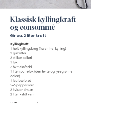
Klassisk kyllingkraft
og consommé
Gir ca. 2 liter kraft
Kyllingkraft
1 helt kyllingskrog (fra en hel kylling)
2 gulrøtter
2 stilker selleri
1 løk
2 hvitløksfedd
1 liten purreløk (den hvite og lysegrønne
delen)
1 laurbærblad
5–6 pepperkorn
2 kvister timian
2 liter kaldt vann
Kyllingconsommé
1 liter ferdig kyllingkraft
2–3 eggehviter
Salt