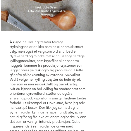
Kokk: Julie Øyan
Foto: Ann Kristin Engebakken,
Inkognito
Å kjøpe hel kylling fremfor ferdige
stykningsdeler er ikke bare et økonomisk smart
valg, men også et valg som bidrar til bedre
dyrevelferd og mindre matsvinn. Mange ferdige
kyllingprodukter, som brystfilet eller panerte
nuggets, kommer fra produksjonssystemer som
legger press på rask og billig produksjon. Dette
går ofte på bekostning av dyrenes livskvalitet.
Ved å velge hel kylling utnytter du hele dyret,
noe som er mer respektfullt og bærekraftig.
Når du kjøper en hel kylling fra produsenter som
prioriterer dyrevelferd, støtter du også en
ansvarlig produksjonsform som gir fuglene bedre
forhold. Et eksempel er Hovelsrud, hvor jeg selv
har vært på besøk. Der fikk jeg se med egne
øyne hvordan kyllingene løper rundt ute, spiser
naturlig fôr og får leve et lengre og bedre liv enn
det som er vanlig i intensiv produksjon. Det er
inspirerende å se hvordan de driver med
omtanke for både dyrene og miljøet, og jeg kan