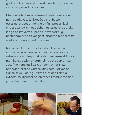
godt stekt på oversiden, myk i midten og bare så
vidt crisp på undersiden: Yum.
Men det aller beste ostesmørbrødet, det er det
nok, objektivt sett, ikke. Det aller beste
ostesmørbrødet er nemlig en fullastet grilled
cheese sandwich, et dobbelt ostesmørbrød stekt
lenge på lav varme i panne, hovedsakelig
bestående av to skiver godt landbrød med direkte
obskøne mengder ost i mellom.
Før vi går dit, må vi imidlertid en liten omvei
innom det noen mener er tidenes aller verste
ostesmørbrød. Jeg smakte det dessverre aldri selv,
men konstruksjonen som i sin tid ble servert på
Josefine Vertshus i Oslo under navnet Hawk
Sandwich, skal ha vært så utstudert ulekker, så
surrealistisk i idé og utførelse, at den i sin tid
avfødte 3500 poster og en rekke kreative memer
på nettsamfunnet Underskog.