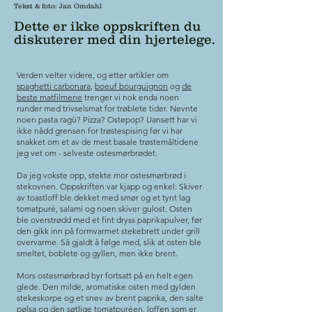
Tekst & foto
: Jan Omdahl
Dette er ikke oppskriften du
diskuterer med din hjertelege.
Verden velter videre, og etter artikler om
spaghetti carbonara
,
boeuf bourguignon
og
de
beste matfilmene
trenger vi nok enda noen
runder med trivselsmat for trøblete tider. Nevnte
noen pasta ragù? Pizza? Ostepop? Uansett har vi
ikke nådd grensen for trøstespising før vi har
snakket om et av de mest basale trøstemåltidene
jeg vet om - selveste ostesmørbrødet.
Da jeg vokste opp, stekte mor ostesmørbrød i
stekovnen. Oppskriften var kjapp og enkel: Skiver
av toastloff ble dekket med smør og et tynt lag
tomatpuré, salami og noen skiver gulost. Osten
ble overstrødd med et fint dryss paprikapulver, før
den gikk inn på formvarmet stekebrett under grill
overvarme. Så gjaldt å følge med, slik at osten ble
smeltet, boblete og gyllen, men ikke brent.
Mors ostesmørbrød byr fortsatt på en helt egen
glede. Den milde, aromatiske osten med gylden
stekeskorpe og et snev av brent paprika, den salte
pølsa og den søtlige tomatpuréen, loffen som er