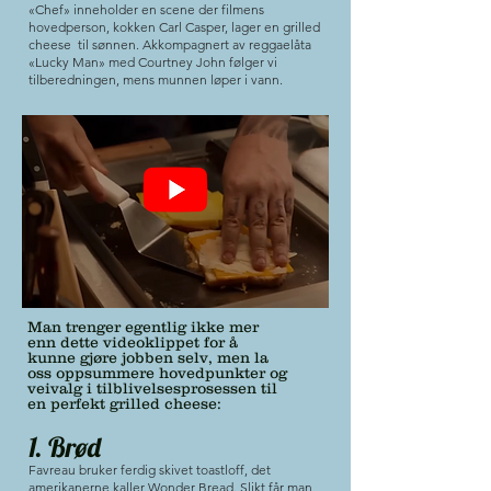
«Chef» inneholder en scene der filmens
hovedperson, kokken Carl Casper, lager en grilled
cheese til sønnen. Akkompagnert av reggaelåta
«Lucky Man» med Courtney John følger vi
tilberedningen, mens munnen løper i vann.
Man trenger egentlig ikke mer
enn dette videoklippet for å
kunne gjøre jobben selv, men la
oss oppsummere hovedpunkter og
veivalg i tilblivelsesprosessen til
en perfekt grilled cheese:
1. Brød
Favreau bruker ferdig skivet toastloff, det
amerikanerne kaller Wonder Bread. Slikt får man