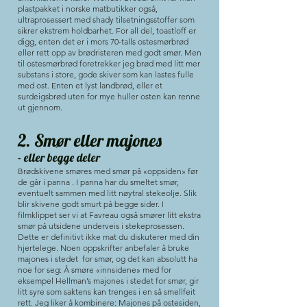
plastpakket i norske matbutikker også,
ultraprosessert med shady tilsetningsstoffer som
sikrer ekstrem holdbarhet. For all del, toastloff er
digg, enten det er i mors 70-talls ostesmørbrød
eller rett opp av brødristeren med godt smør. Men
til ostesmørbrød foretrekker jeg brød med litt mer
substans i store, gode skiver som kan lastes fulle
med ost. Enten et lyst landbrød, eller et
surdeigsbrød uten for mye huller osten kan renne
ut gjennom.
2. Smør eller majones
- eller begge deler
Brødskivene smøres med smør på «oppsiden» før
de går i panna . I panna har du smeltet smør,
eventuelt sammen med litt nøytral stekeolje. Slik
blir skivene godt smurt på begge sider. I
filmklippet ser vi at Favreau også smører litt ekstra
smør på utsidene underveis i stekeprosessen.
Dette er definitivt ikke mat du diskuterer med din
hjertelege. Noen oppskrifter anbefaler å bruke
majones i stedet for smør, og det kan absolutt ha
noe for seg: Å smøre «innsidene» med for
eksempel Hellman’s majones i stedet for smør, gir
litt syre som saktens kan trenges i en så smellfeit
rett. Jeg liker å kombinere: Majones på ostesiden,