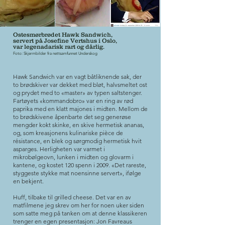
Ostesmørbrødet Hawk Sandwich,
servert på Josefine Vertshus i Oslo,
var legenadarisk rart og dårlig.
Foto: Skjermbilder fra nettsamfunnet Underskog
Hawk Sandwich var en vagt båtliknende sak, der
to brødskiver var dekket med bløt, halvsmeltet ost
og prydet med to «master» av typen saltstenger.
Fartøyets «kommandobro» var en ring av rød
paprika med en klatt majones i midten. Mellom de
to brødskivene åpenbarte det seg generøse
mengder kokt skinke, en skive hermetisk ananas,
og, som kreasjonens kulinariske pièce de
résistance, en blek og sørgmodig hermetisk hvit
asparges. Herligheten var varmet i
mikrobølgeovn, lunken i midten og glovarm i
kantene, og kostet 120 spenn i 2009. «Det rareste,
styggeste stykke mat noensinne servert», ifølge
en bekjent.
Huff, tilbake til grilled cheese. Det var en av
matfilmene jeg skrev om her for noen uker siden
som satte meg på tanken om at denne klassikeren
trenger en egen presentasjon: Jon Favreaus