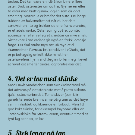
bruker. Det kan være en idé å kombinere flere
oster. Bruk osterester om du har. Gjerne én eller
to oster med kraftig smak, og én som gir god
smelting. Mozarella er bra for det siste. De lange
trådene av halvsmeltet ost når du har delt
sandwichen i to og trekker delene fra hverandre,
er et adelsmerke. Oster som gruyère, comté,
appenzeller eller vellagret cheddar gir mye smak.
Sistnevnte i rød variant gir også en frekk, oransje
farge. Du skal bruke mye ost, så mye at du
skamrødmer. Favreau bruker skiver i «Chef», det
er jo behagelig enkelt, ikke minst her i
ostehøvelens hjemland. Jeg innbiller meg likevel
at revet ost smelter bedre, og foretrekker det.
4. Det er lov med skinke
Med Hawk Sandwichen som skrekkeksempel må
det advares på det sterkeste mot å putte alskens
tjafs i ostesmørbrødet. Tomatskiver (som blir
ganefriterende brennvarme på grunn av det høye
vanninnholdet) og liknende er forbudt. Men litt
god kokt skinke, for eksempel bayonne eller en
Torshovskinke fra Strøm-Larsen, eventuelt med et
tynt lag sennep, er lov.
5. Stek lenge på lav