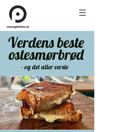
matogdrikke.no
Verdens beste
ostesmørbrød
- og det aller verste