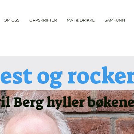
OM OSS
OPPSKRIFTER
MAT & DRIKKE
SAMFUNN
est og rocke
il Berg hyller bøken