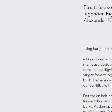
På sitt fers
legenden Eig
Alexander Ki
– Jeg har jo lest 
– I ungdommen le
men også dystopi
tenkte at heldigv
sørget for det, o
blikk. Det er ing
ganger tilbake ti
Det var en helt 
Keyserløkka øst i
Barks. At den oppl
musikk til André 