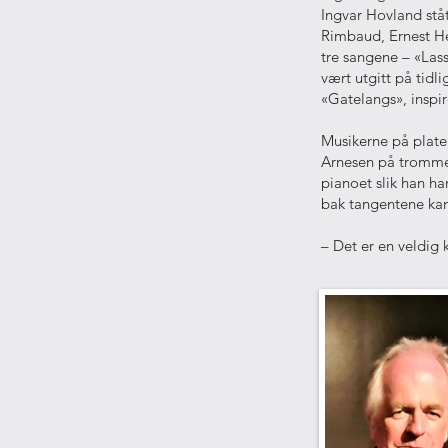
Ingvar Hovland ståt
Rimbaud, Ernest He
tre sangene – «Lass
vært utgitt på tidli
«Gatelangs», insp
Musikerne på plate
Arnesen på trommer
pianoet slik han ha
bak tangentene kan
– Det er en veldig 