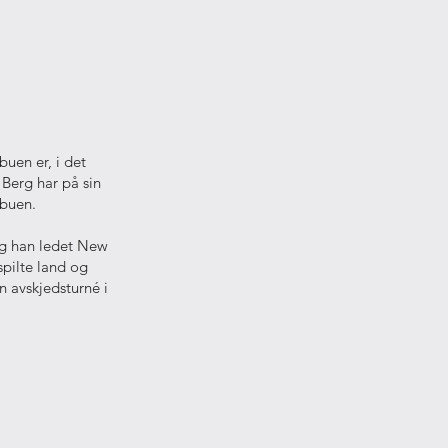
uen er, i det
 Berg har på sin
nbuen.
ng han ledet New
spilte land og
n avskjedsturné i