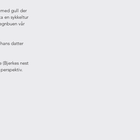
 med gull der
ta en sykkeltur
 regnbuen vår
t hans datter
e (Bjerkes nest
 perspektiv.