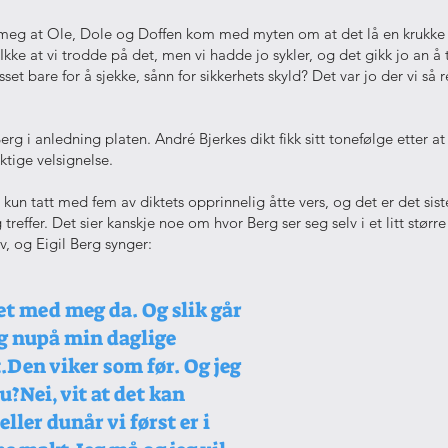
meg at Ole, Dole og Doffen kom med myten om at det lå en krukke
Ikke at vi trodde på det, men vi hadde jo sykler, og det gikk jo an å 
et bare for å sjekke, sånn for sikkerhets skyld? Det var jo der vi så
 Berg i anledning platen. André Bjerkes dikt fikk sitt tonefølge etter a
ktige velsignelse.
 kun tatt med fem av diktets opprinnelig åtte vers, og det er det sist
g treffer. Det sier kanskje noe om hvor Berg ser seg selv i et litt større
v, og Eigil Berg synger:
et med meg da. Og slik går
g nupå min daglige
.Den viker som før. Og jeg
u?Nei, vit at det kan
eller dunår vi først er i