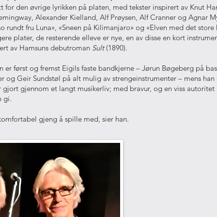
t for den øvrige lyrikken på platen, med tekster inspirert av Knut H
mingway, Alexander Kielland, Alf Prøysen, Alf Cranner og Agnar My
o rundt fru Luna», «Sneen på Kilimanjaro» og «Elven med det store h
gere plater, de resterende elleve er nye, en av disse en kort instrumen
irert av Hamsuns debutroman
Sult
(1890).
n er først og fremst Eigils faste bandkjerne – Jørun Bøgeberg på ba
 og Geir Sundstøl på alt mulig av strengeinstrumenter – mens han s
r gjort gjennom et langt musikerliv; med bravur, og en viss autoritet 
 gi.
komfortabel gjeng å spille med, sier han.