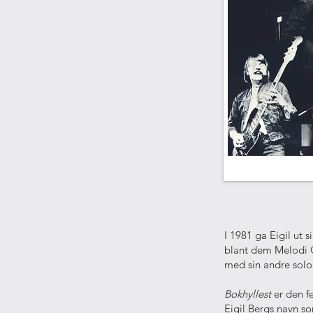
I 1981 ga Eigil ut s
blant dem Melodi G
med sin andre sol
Bokhyllest
er den fe
Eigil Bergs navn so