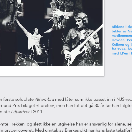
Bildene i d
bilder av N
medlemmene 
Hovden, Per
Kolloen og 
fra 1974, å
med LPen H
in første soloplate
Alhambra
med låter som ikke passet inn i NJS-rep
rand Prix-bilaget «Lorelei», men han lot det gå 30 år før han fulgt
oplate
Låtskriver
i 2011.
mte i rekken, og slett ikke en utgivelse han er ansvarlig for alene, s
m pryder coveret. Med unntak av Bjerkes dikt har hans faste tekstfor