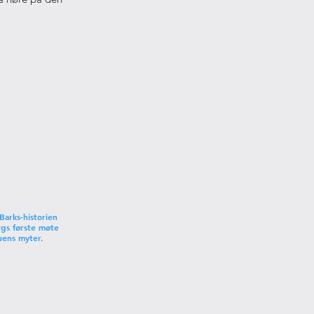
Barks-historien
rgs første møte
ens myter.