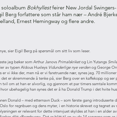
ke soloalbum
Bokhyllest
feirer New Jordal Swingers-
il Berg forfattere som står ham nær – André Bjerk
elland, Ernest Hemingway og flere andre.
mye, sier Eigil Berg på spørsmål om sitt liv som leser.
ste jeg bøker som Arthur Janovs
Primalskriket
og Lin Yutangs
Smile
er av typen Aldous Huxleys
Vidunderlige nye verden
og George Orw
is er vi ikke der, men nå er vi faretruende nær, synes jeg. 70 million
g det er skremmende å tenke på, sier Berg over en kaffekopp og ser
en tvil om at han er alvorlig, og gjennom et par timers samtale komm
l hvor ubehagelig han synes det er å ha Donald Trump i det hvite hus
annen Donald – med etternavn Duck – som første gang introduserte de
 Oslo for regnbuen og dens myter, i en historie skrevet og tegnet av
ysningen er relevant for dette intervjuet skyldes at han i en alder av
Bjerkes dikt «Regnbuen». Det er blitt til en av de 14 sangene som er