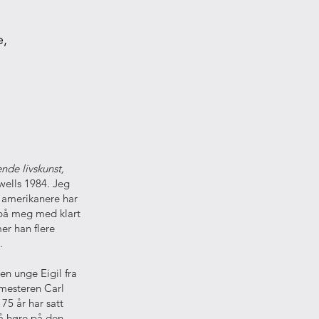
e,
nde livskunst,
ells 1984. Jeg
er amerikanere har
 på meg med klart
er han flere
.
n unge Eigil fra
 mesteren Carl
 75 år har satt
 å høre på den