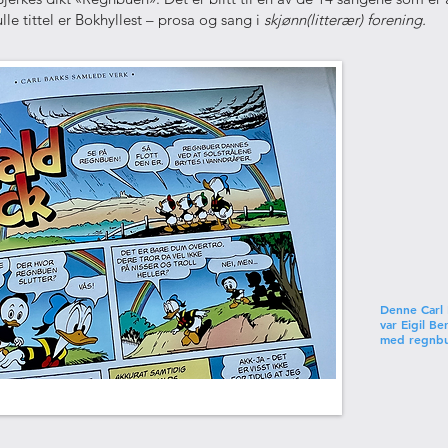
ulle tittel er Bokhyllest – prosa og sang i
skjønn(litterær) forening.
Denne Carl 
var Eigil Be
med regnbu