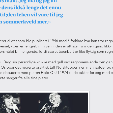
s makt.Jeg må og jeg vil
 dens ildså lenge det ennu
il;den leken vil vare til jeg
en sommerkveld mer.»
er diktet som ble publisert i 1946 med å forklare hva han tror regnb
verset; «den er lengsel, min venn, den er alt som vi ingen gang fikk».
pørsmålet bli hengende, fordi svaret åpenbart er like flyktig som reg
gil Berg sin personlige krukke med gull ved regnbuens ende den ga
 Oslobandet regjerte praktisk talt Norsktoppen i en mannsalder og 
de debuterte med platen Hold On! i 1974 til de takket for seg med e
rte sanger fra alle sine plater.