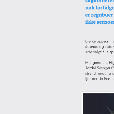
skjønnheten
nok forfølge
er regnbuer t
ikke serno
Bjerke oppsummer
åttende og siste 
side valgt å la s
Muligens fant Ei
Jordal Swingers?
strand rundt fra 
fjor der de fremfø