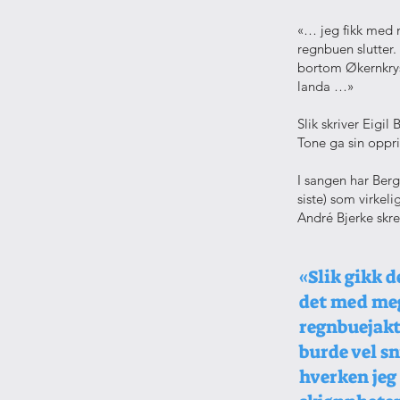
«… jeg fikk med 
regnbuen slutter. 
bortom Økernkryss
landa …»
Slik skriver Eigil
Tone ga sin oppri
I sangen har Berg
siste) som virkeli
André Bjerke skre
«Slik gikk d
det med me
regnbuejakt
burde vel sn
hverken jeg 