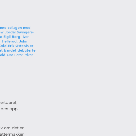
enne collagen med
ew Jordal Swingers-
Eigil Berg, Ivar
 Hellerud, John
Odd-Erik Østerås er
ret bandet debuterte
old On!
Foto: Privat
ertoaret,
e den opp
elv om det er
fattermakker