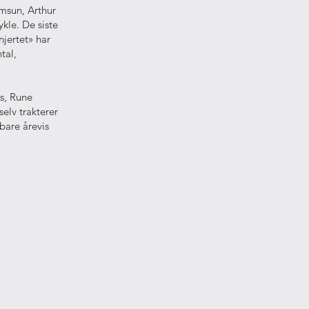
amsun, Arthur
kle. De siste
jertet» har
tal,
ss, Rune
elv trakterer
bare årevis