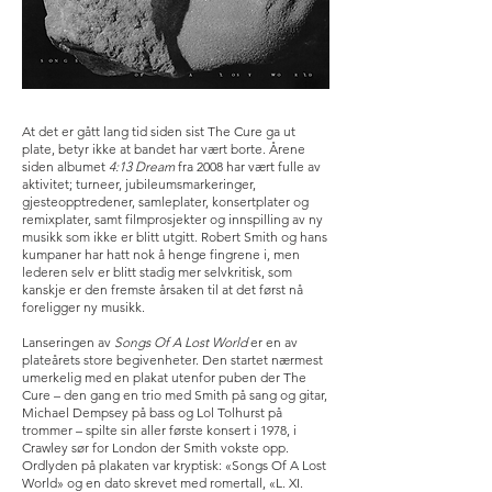
At det er gått lang tid siden sist The Cure ga ut
plate, betyr ikke at bandet har vært borte. Årene
siden albumet
4:13 Dream
fra 2008 har vært fulle av
aktivitet; turneer, jubileumsmarkeringer,
gjesteopptredener, samleplater, konsertplater og
remixplater, samt filmprosjekter og innspilling av ny
musikk som ikke er blitt utgitt. Robert Smith og hans
kumpaner har hatt nok å henge fingrene i, men
lederen selv er blitt stadig mer selvkritisk, som
kanskje er den fremste årsaken til at det først nå
foreligger ny musikk.
Lanseringen av
Songs Of A Lost World
er en av
plateårets store begivenheter. Den startet nærmest
umerkelig med en plakat utenfor puben der The
Cure – den gang en trio med Smith på sang og gitar,
Michael Dempsey på bass og Lol Tolhurst på
trommer – spilte sin aller første konsert i 1978, i
Crawley sør for London der Smith vokste opp.
Ordlyden på plakaten var kryptisk: «Songs Of A Lost
World» og en dato skrevet med romertall, «L. XI.