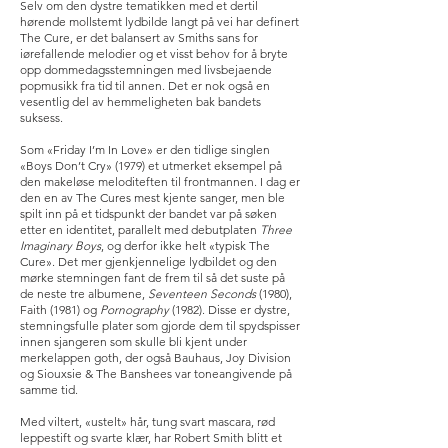
Selv om den dystre tematikken med et dertil
hørende mollstemt lydbilde langt på vei har definert
The Cure, er det balansert av Smiths sans for
iørefallende melodier og et visst behov for å bryte
opp dommedagsstemningen med livsbejaende
popmusikk fra tid til annen. Det er nok også en
vesentlig del av hemmeligheten bak bandets
suksess.
Som «Friday I’m In Love» er den tidlige singlen
«Boys Don’t Cry» (1979) et utmerket eksempel på
den makeløse meloditeften til frontmannen. I dag er
den en av The Cures mest kjente sanger, men ble
spilt inn på et tidspunkt der bandet var på søken
etter en identitet, parallelt med debutplaten
Three
Imaginary Boys
, og derfor ikke helt «typisk The
Cure». Det mer gjenkjennelige lydbildet og den
mørke stemningen fant de frem til så det suste på
de neste tre albumene,
Seventeen Seconds
(1980),
Faith (1981) og
Pornography
(1982). Disse er dystre,
stemningsfulle plater som gjorde dem til spydspisser
innen sjangeren som skulle bli kjent under
merkelappen goth, der også Bauhaus, Joy Division
og Siouxsie & The Banshees var toneangivende på
samme tid.
Med viltert, «ustelt» hår, tung svart mascara, rød
leppestift og svarte klær, har Robert Smith blitt et