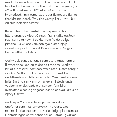
inside them and dust on the lips of a vision of Hell, I
laughed in the mirror for the first time in a year» (fra
«The Figurehead», 1982) eller «You hold me
hypnotized, I’m mesmerized, your flames are flames
that kiss me dead» (fra «The Caterpillar», 1984), blir
du aldri helt den samme.
Robert Smith har hentet mye inspirasjon fra
litteraturen, og Albert Camus, Franz Kafka og Jean-
Paul Sartre er navn å trekke frem fra de tidlige
platene. På «Alone» fra den nye platen hjalp
dekadansepoeten Ernest Dowsons dikt «Dregs»
ham å fullføre teksten.
Og hvis du synes «Alone» som sitert lenger opp er
illevarslende, kan du ta det helt med ro. Mørket
hviler tungt over
hele
den nye platen. Neste sang ut
er «And Nothing Is Forever» som er minst like
nedslående som tittelen antyder. Den handler om et
løfte Smith ga en venn om å være til stede under
vedkommendes dødsleie. Sangen formidler
avmaktsfølelsen og angeren han føler over ikke å ha
oppfylt løftet.
«A Fragile Thing» er låten jeg musikalsk sett
oppfatter som mest arketypisk The Cure. Det
minimalistiske, nesten Eric Satie-aktige pianotemaet
i innledningen setter tonen for en uendelig vakker