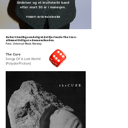
låtskriver og et kruttsterkt band
etter snart 50 år i manesjen.
TEKST: Erik Valebrokk
Robert Smith ga endelig ut det fjortende The Cure-
albumet tidligere denne måneden.
Foto: Universal Music Norway
The Cure
Songs Of A Lost World
(Polydor/Fiction)