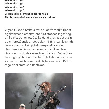
Where did it go?
Where did it go?
Where did it go?
Where did it go?
Broken voiced lament to call us home
This is the end of every song we sing, alone
Også til Robert Smith å være er dette mørkt. Håpet
og drømmene er forsvunnet, alt stopper, ingenting
er tilbake. Det er lett å tolke det dithen at det er sin
egen forestående endetid den nå 65 år gamle Smith
berører her, og i et globalt perspektiv kan den
dessuten forstås som en kommentar til verdens
rådende – og til dels elendige – tilstand. Det er ikke
første gang The Cure har formidlet stemninger som
kler menneskehetens mest dystopiske sider. Det er
regelen snarere enn unntaket.