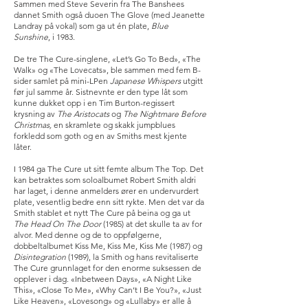
Sammen med Steve Severin fra The Banshees
dannet Smith også duoen The Glove (med Jeanette
Landray på vokal) som ga ut én plate,
Blue
Sunshine
, i 1983.
De tre The Cure-singlene, «Let’s Go To Bed», «The
Walk» og «The Lovecats», ble sammen med fem B-
sider samlet på mini-LPen
Japanese Whispers
utgitt
før jul samme år. Sistnevnte er den type låt som
kunne dukket opp i en Tim Burton-regissert
krysning av
The Aristocats
og
The Nightmare Before
Christmas,
en skramlete og skakk jumpblues
forkledd som goth og en av Smiths mest kjente
låter.
I 1984 ga The Cure ut sitt femte album The Top. Det
kan betraktes som soloalbumet Robert Smith aldri
har laget, i denne anmelders ører en undervurdert
plate, vesentlig bedre enn sitt rykte. Men det var da
Smith stablet et nytt The Cure på beina og ga ut
The Head On The Door
(1985) at det skulle ta av for
alvor. Med denne og de to oppfølgerne,
dobbeltalbumet Kiss Me, Kiss Me, Kiss Me (1987) og
Disintegration
(1989), la Smith og hans revitaliserte
The Cure grunnlaget for den enorme suksessen de
opplever i dag. «Inbetween Days», «A Night Like
This», «Close To Me», «Why Can’t I Be You?», «Just
Like Heaven», «Lovesong» og «Lullaby» er alle å