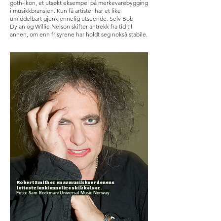
goth-ikon, et utsøkt eksempel på merkevarebygging
i musikkbransjen. Kun få artister har et like
umiddelbart gjenkjennelig utseende. Selv Bob
Dylan og Willie Nelson skifter antrekk fra tid til
annen, om enn frisyrene har holdt seg nokså stabile.
Robert Smith er en av musikkverdenens
lettest gjenkjennelige skikkelser.
Foto: Sam Rockman/Universal Music Norway