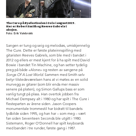
The Cure på Øyafestivalen i Oslo i august 2019.
Her er Robert Smith og Reeves Gabrels i
aksjon.
Foto: Erik Valebrokk
Sangen er tung og seig og melodiøs, umiskjennelig
The Cure. Dette er første plateinnspilling med
gitaristen Reeves Gabrels, som ble med i bandet i
2012 og ellers er mest kjent for å ha spilt med David
Bowie i bandet Tin Machine, og han setter tydelig
preg på både «Alone» og resten av sangene på
Songs Of A Lost World.
Sammen med Smith selv
betyr tilstedeværelsen hans at vi møtes av en solid
murvegg av gitarer (som blir enda mer massiv
senere på platen), og Simon Gallups bass er som
vanlig tungt på plass. Han overtok jobben fra
Michael Dempsey alt i 1980 og har spilt i The Cure i
flesteparten av årene siden. Jason Coopers
monumentale trommestil har bidratt til bandets
lydbilde siden 1995, og han har – som meg – vært
fan siden Seventeen Seconds ble utgitt i 1980.
Sistemann, Roger O’Donnell har spilt keyboards
med bandet i tre runder, første gang i 1987.