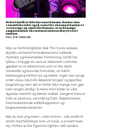
Robert Smith er ikke bare mørkemann. Han har sine
romantiske sider også, som vi for eksempel kan høre i
«Lovesong» og «Just Like Heaven», to av de mange
sangene han har skrevet med sin kone Mary Poole i
tankene.
Foto: Erik Valebrokk
Mye av hemmeligheten bak The Cures suksess
skyldes utvilsomt hovedpersonens lukkede,
mystiske og karismatiske fremtoning. Smith har
lykkes i å bygge en aura av distansert coolness,
gjødslet av et tekstunivers som er like deler
romantikk og bunnløs fortvilelse, en hårfin
balansegang mellom lys og mørke. Ingen kan synge
ordet «kiss» med slik desperat lengsel og åpenbar
begeistring, men det er heller ikke mange som gjør
ham rangen stridig i å mane frem bilder av våre
dypeste mareritt og største redsler. Sangene hans er
fulle av paranoia, vanvidd og frykt, drapsfantasier,
menneskeetende edderkoppmenn og
begravelsesprosesjoner.
Når du som ung mann – eller kvinne – står ansikt til
ansikt med tekstlinjer som «A noise, a scream tears
my clothes as the figurines tighten, with spiders