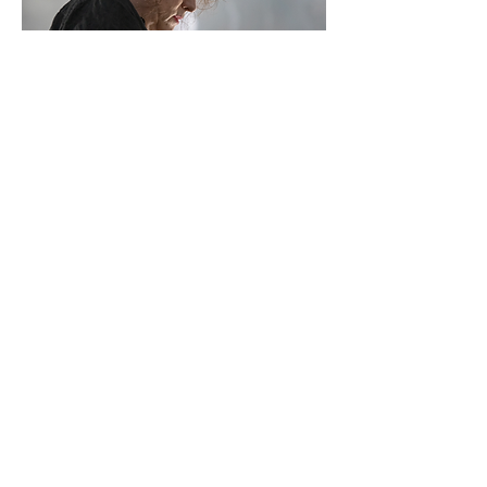
Robert Smith kan nok iblant beskyldes for å være i godt
humør, men han er en alvorlig mann, det skal han ha.
Foto: Erik Valebrokk
Snur vi platen står «Drone: Nodrone» for tur, en
hard og brutalt funky låt som skiller seg betydelig ut
fra de øvrige. På snodig vis passer den likevel inn,
med sin elektriske åpning med overstyrte gitarer før
resten av bandet kaster seg på og kaskader av lyd
slynges ut. «Drone:Nodrone» er nok ikke direkte
inspirert av Jimi Hendrix’ musikk, men den avdøde
gitarlegenden er del av Robert Smiths DNA (The
Cure gjorde en versjon av «Foxy Lady» på
debutalbumet
Three Imaginary Boys
) og blør
umerkelig inn i musikken hans fra tid til annen.
Teksten tar utgangspunkt i en kameradrone Smith
observerte over huset sitt, en hendelse som
opprørte ham og fikk ham til å stille spørsmål rundt
det han kaller «den moderne verdens
overvåkningsnatur». Det er kanskje ikke rart det er
platens mest aggressive låt.
«I Can Never Say Goodbye» er på sin side platens