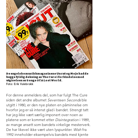
De engelske musikkmagasinene Uncut og Mojo hadde
begge fyldig dekning av The Cure i forbindelse med
utgivelsen av Songs Of A Lost World.
Foto: Erik Valebrokk
For denne anmelders del, som har fulgt The Cure
siden det andre albumet
Seventeen Seconds
ble
utgitt i 1980, er den nye platen en påminnelse om
hvorfor jeg er så intenst glad i bandet. Strengt tatt
har jeg ikke vært særlig imponert over noen av
platene som er kommet etter
Disintegration
i 1989,
av mange ansett som bandets virkelige mesterverk.
De har likevel ikke vært uten lyspunkter.
Wish
fra
1992 inneholder eksempelvis bandets mest kjente