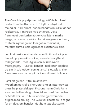
The Cure ble popstjerner tidlig på 80-tallet. Rent
bortsett fra Smiths evne til å trylle innbydende
melodier ut av ermet, hadde bandets musikkvideoer
regissert av Tim Pope mye av æren. Disse
fremhevet den karismatiske vokalistens mørke
image, og visste også å spille på sangenes innhold,
et sted i skjæringa mellom gotisk romantikk,
mareritt, surrealisme og rastløs eksistensialisme.
I en kort periode virket det som Smith virkelig var
fanget i popmusikkens klør, men det var ytterst
forbigående. Etter utgivelsen av ravnsvarte
Pornography
i 1982 var bandet i realiteten oppløst,
og Smith tok jobben som gitarist i Siouxsie & The
Banshees som han også hadde spilt med tidligere.
Parallelt ga han ut tre, relativt sett,
hyperkommersielle The Cure-singler, etter et visst
press fra plateselskapet Fictions mann Chris Parry
som i sin tid hadde gitt bandet kontrakt. Ved siden
av Smith var Lol Tolhurst eneste gjenværende
originalmedlem, og The Cure var i beste fall å regne
for en duo, om bandet i det hele tatt eksisterte.