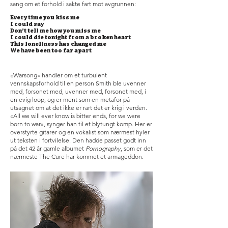
sang om et forhold i sakte fart mot avgrunnen:
Every time you kiss me
I could say
Don’t tell me how you miss me
I could die tonight from a broken heart
This loneliness has changed me
We have been too far apart
«Warsong» handler om et turbulent
vennskapsforhold til en person Smith ble uvenner
med, forsonet med, uvenner med, forsonet med, i
en evig loop, og er ment som en metafor på
utsagnet om at det ikke er rart det er krig i verden.
«All we will ever know is bitter ends, for we were
born to war», synger han til et blytungt komp. Her er
overstyrte gitarer og en vokalist som nærmest hyler
ut teksten i fortvilelse. Den hadde passet godt inn
på det 42 år gamle albumet
Pornography
, som er det
nærmeste The Cure har kommet et armageddon.