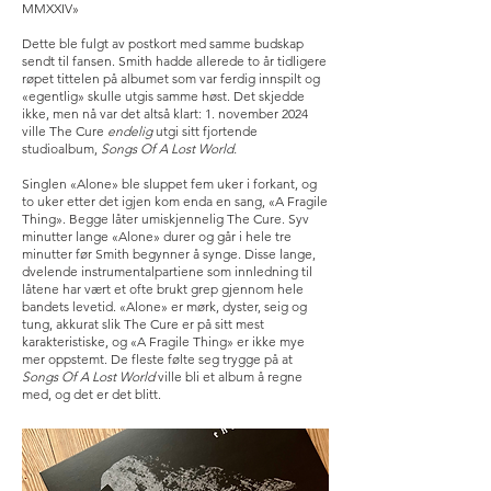
MMXXIV»
Dette ble fulgt av postkort med samme budskap
sendt til fansen. Smith hadde allerede to år tidligere
røpet tittelen på albumet som var ferdig innspilt og
«egentlig» skulle utgis samme høst. Det skjedde
ikke, men nå var det altså klart: 1. november 2024
ville The Cure
endelig
utgi sitt fjortende
studioalbum,
Songs Of A Lost World.
Singlen «Alone» ble sluppet fem uker i forkant, og
to uker etter det igjen kom enda en sang, «A Fragile
Thing». Begge låter umiskjennelig The Cure. Syv
minutter lange «Alone» durer og går i hele tre
minutter før Smith begynner å synge. Disse lange,
dvelende instrumentalpartiene som innledning til
låtene har vært et ofte brukt grep gjennom hele
bandets levetid. «Alone» er mørk, dyster, seig og
tung, akkurat slik The Cure er på sitt mest
karakteristiske, og «A Fragile Thing» er ikke mye
mer oppstemt. De fleste følte seg trygge på at
Songs Of A Lost World
ville bli et album å regne
med, og det er det blitt.