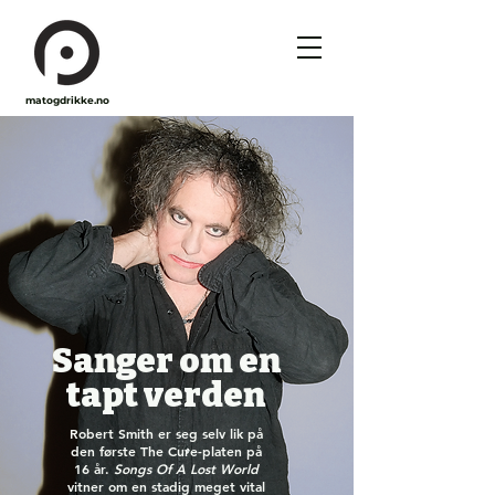
matogdrikke.no
Sanger om en
tapt verden
Robert Smith er seg selv lik på
den første The Cure-platen på
16 år.
Songs Of A Lost World
vitner om en stadig meget vital