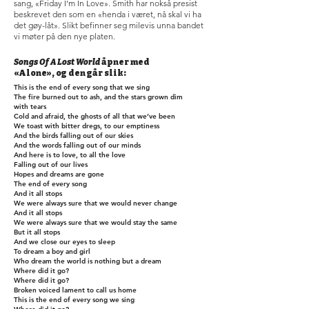
sang, «Friday I’m In Love». Smith har nokså presist
beskrevet den som en «henda i været, nå skal vi ha
det gøy-låt». Slikt befinner seg milevis unna bandet
vi møter på den nye platen.
Songs Of A Lost World
åpner med
«Alone», og den går slik:
This is the end of every song that we sing
The fire burned out to ash, and the stars grown dim
with tears
Cold and afraid, the ghosts of all that we’ve been
We toast with bitter dregs, to our emptiness
And the birds falling out of our skies
And the words falling out of our minds
And here is to love, to all the love
Falling out of our lives
Hopes and dreams are gone
The end of every song
And it all stops
We were always sure that we would never change
And it all stops
We were always sure that we would stay the same
But it all stops
And we close our eyes to sleep
To dream a boy and girl
Who dream the world is nothing but a dream
Where did it go?
Where did it go?
Broken voiced lament to call us home
This is the end of every song we sing