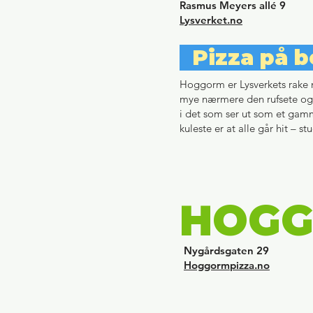
Rasmus Meyers allé 9
Lysverket.no
Pizza på 
Hoggorm er Lysverkets rake m
mye nærmere den rufsete og 
i det som ser ut som et gamm
kuleste er at alle går hit – 
HOG
Nygårdsgaten 29
Hoggormpizza.no