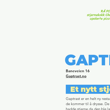
RÅ PI
stjernekokk Ch
upolerte piz
GAPT
Baneveien 16
Gaptrast.no
Et nytt s
Gaptrast er en helt ny resta
de kommer til å drysse. De
hadde stjerne da den ble l