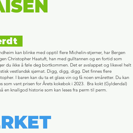
AISEN
verdt
dheim kan blinke med opptil flere Michelin-stjerner, har Bergen
rgen Christopher Haatuft, han med gulltannen og en fortid som
ger du ikke å føle deg bortkommen. Det er avslappet og likevel helt
tisk vestlandsk sjømat. Digg, digg, digg. Det finnes flere
topher. I baren kan du ta et glass vin og få noen småretter. Du kan
s som vant prisen for Årets kokebok i 2023. Bra kokt (Gyldendal)
også en knallgod historie som kan leses fra perm til perm.
ERKET