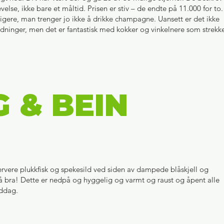
else, ikke bare et måltid. Prisen er stiv – de endte på 11.000 for to.
ligere, man trenger jo ikke å drikke champagne. Uansett er det ikke
nledninger, men det er fantastisk med kokker og vinkelnere som strekk
 & BEIN
 å servere plukkfisk og spekesild ved siden av dampede blåskjell og
så bra! Dette er nedpå og hyggelig og varmt og raust og åpent alle
iddag.