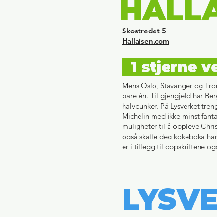
HALL
Skostredet 5
Hallaisen.com
1 stjerne 
Mens Oslo, Stavanger og Tron
bare én. Til gjengjeld har Be
halvpunker. På Lysverket tren
Michelin med ikke minst fantas
muligheter til å oppleve Chris
også skaffe deg kokeboka han
er i tillegg til oppskriftene 
LYSV