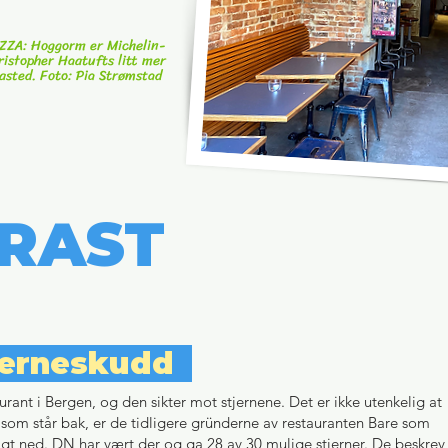
ZZA: Hoggorm er Michelin-
ristopher Haatufts litt mer
zasted. Foto: Pia Strømstad
RAST
tjerneskudd
urant i Bergen, og den sikter mot stjernene. Det er ikke utenkelig at
 som står bak, er de tidligere gründerne av restauranten Bare som
agt ned. DN har vært der og ga 28 av 30 mulige stjerner. De beskrev