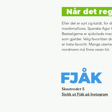
Når det reg
Eller det er surt og kaldt, fo
marshmallows. Spanske Agur C
Bestselgerne er sjokolade med 
som gjelder. Velg favoritten di
er Insta-favoritt. Mange utenl
nordmenn må finne veien hit.
FJÅK
Skostredet 5
Sjekk ut Fjåk på Instagram