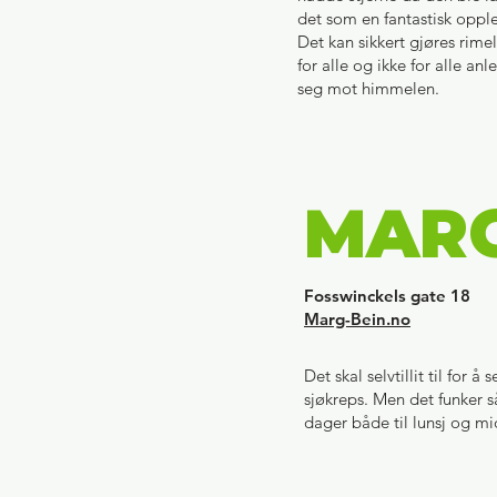
det som en fantastisk opplev
Det kan sikkert gjøres rime
for alle og ikke for alle a
seg mot himmelen.
MARG
Fosswinckels gate 18
Marg-Bein.no
Det skal selvtillit til for
sjøkreps. Men det funker 
dager både til lunsj og m