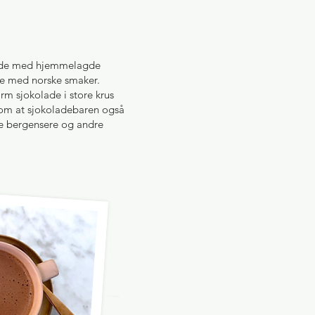
okolade med hjemmelagde
de med norske smaker.
rm sjokolade i store krus
il om at sjokoladebaren også
åde bergensere og andre