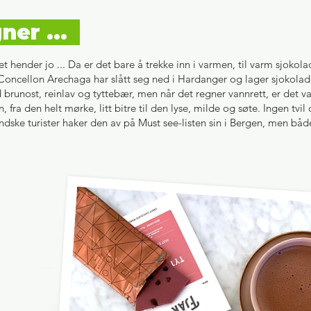
ner ...
r det hender jo ... Da er det bare å trekke inn i varmen, til varm sj
oncellon Arechaga har slått seg ned i Hardanger og lager sjokola
brunost, reinlav og tyttebær, men når det regner vannrett, er det va
n, fra den helt mørke, litt bitre til den lyse, milde og søte. Ingen tv
andske turister haker den av på Must see-listen sin i Bergen, men b