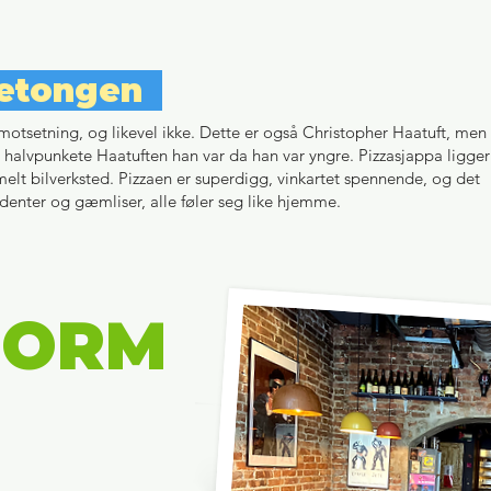
betongen
otsetning, og likevel ikke. Dette er også Christopher Haatuft, men
halvpunkete Haatuften han var da han var yngre. Pizzasjappa ligger
elt bilverksted. Pizzaen er superdigg, vinkartet spennende, og det
studenter og gæmliser, alle føler seg like hjemme.
GORM