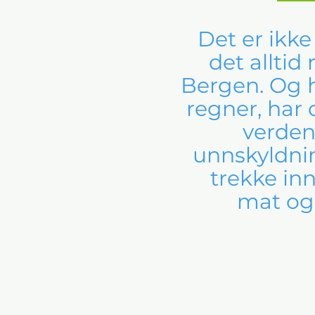
Det er ikke
det alltid 
Bergen. Og h
regner, har 
verden
unnskyldnin
trekke inn
mat og 