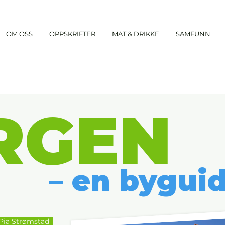
OM OSS
OPPSKRIFTER
MAT & DRIKKE
SAMFUNN
RGEN
– en bygui
 Pia Strømstad