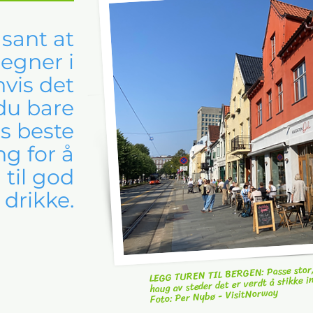
 sant at
regner i
vis det
du bare
s beste
g for å
 til god
drikke.
LEGG TUREN TIL BERGEN: Passe stor,
haug av steder det er verdt å stikke i
Foto: Per Nybø - VisitNorway