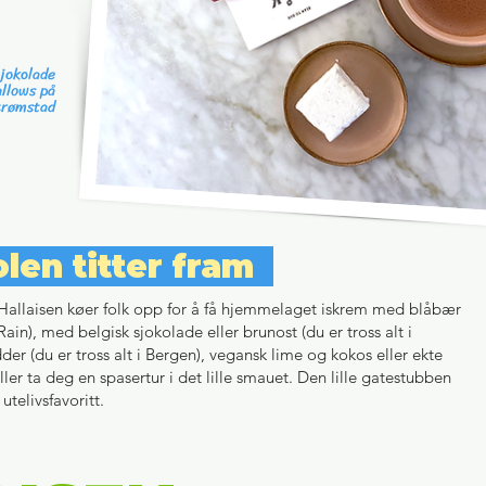
jokolade
llows på
trømstad
olen titter fram
 Hallaisen køer folk opp for å få hjemmelaget iskrem med blåbær
Rain), med belgisk sjokolade eller brunost (du er tross alt i
er (du er tross alt i Bergen), vegansk lime og kokos eller ekte
ller ta deg en spasertur i det lille smauet. Den lille gatestubben
utelivsfavoritt.