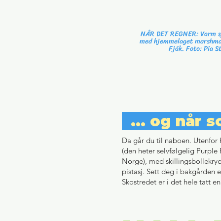
NÅR DET REGNER: Varm s
med hjemmelaget marshma
Fjåk.
Foto: Pia S
... og når s
Da går du til naboen. Utenfor
(den heter selvfølgelig Purple 
Norge), med skillingsbollekrydd
pistasj. Sett deg i bakgården e
Skostredet er i det hele tatt en 