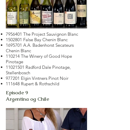
7956401
The Project Sauvignon Blanc
1502801
False Bay Chenin Blanc
1695701
A.A. Badenhorst Secateurs
Chenin Blanc
110214 The Winery of Good Hope
Pinotage
11021501
Radford Dale Pinotage,
Stellenbosch
977201 Elgin Vintners Pinot Noir
111648 Rupert & Rothschild
Episode 9
Argentina og Chile