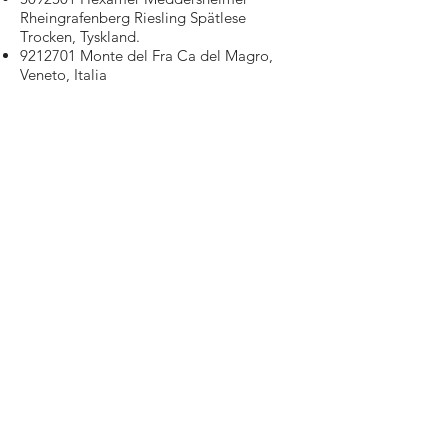
Rheingrafenberg Riesling Spätlese
Trocken, Tyskland.
9212701
Monte del Fra Ca del Magro,
Veneto, Italia
9240901
Ch. de Mascaronne Cotes de
Provence, Frankrike.
Episode 17
Vin til fisk
796301 Wente Morning Fog Chardonnay,
California, USA
1143801
Guyons Saumur, Loire, Frankrike