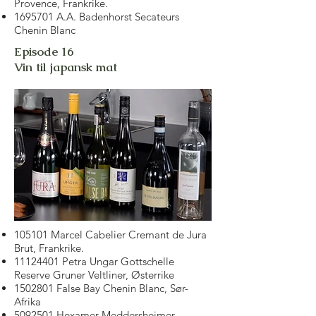
Provence, Frankrike.
1695701
A.A. Badenhorst Secateurs
Chenin Blanc
Episode 16
Vin til japansk mat
105101 Marcel Cabelier Cremant de Jura
Brut, Frankrike.
11124401
Petra Ungar Gottschelle
Reserve Gruner Veltliner, Østerrike
1502801
False Bay Chenin Blanc, Sør-
Afrika
5092501
Hexamer Meddersheimer