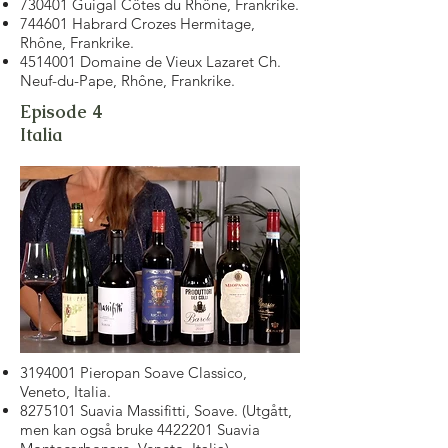
730401 Guigal Côtes du Rhône, Frankrike.
744601 Habrard Crozes Hermitage,
Rhône, Frankrike.
4514001
Domaine de Vieux Lazaret Ch.
Neuf-du-Pape, Rhône, Frankrike.
Episode 4
Italia
3194001
Pieropan Soave Classico,
Veneto, Italia.
8275101
Suavia Massifitti, Soave. (Utgått,
men kan også bruke
4422201
Suavia