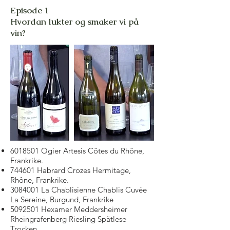
Episode 1
Hvordan lukter og smaker vi på
vin?
6018501
Ogier Artesis Côtes du Rhône,
Frankrike.
744601 Habrard Crozes Hermitage,
Rhône, Frankrike.
3084001
La Chablisienne Chablis Cuvée
La Sereine, Burgund, Frankrike
5092501
Hexamer Meddersheimer
Rheingrafenberg Riesling Spätlese
Trocken