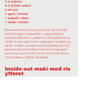
4 ss majones
4–5 dl kokt sushiris
4 ark nori
1 agurk i strimler
1 avokado i skiver
1 vårløk i strimler
Bland sammen sriracha og majones. Bruk ferdig
sushiris fra grunnoppskriften. Legg nori på en
bambusmatte som er pakket inn med plastfolie og
fordel et jevnt lag ris over. Legg agurk, avokado og
vårløk i midten og topp med srirachamajones. Rull
sammen tett med matten. Fukt kniven og skjær i
jevne biter, skyll kniven mellom hvert snitt. Server
med soyasaus, ingefær og wasabi.
Inside‑out maki med ris
ytterst
1 ts wasabi
1 dl creme fraiche
4 ark nori
4–5 dl kokt sushiris
1 pk røkt makrell i strimler
1 agurk i strimler
Dill
Sesamfrø