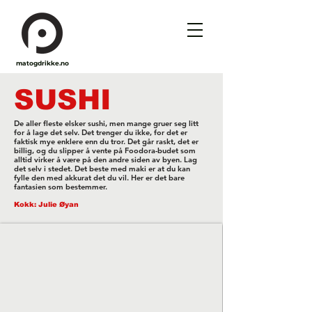
matogdrikke.no
SUSHI
De aller fleste elsker sushi, men mange gruer seg litt
for å lage det selv. Det trenger du ikke, for det er
faktisk mye enklere enn du tror. Det går raskt, det er
billig, og du slipper å vente på Foodora-budet som
alltid virker å være på den andre siden av byen. Lag
det selv i stedet. Det beste med maki er at du kan
fylle den med akkurat det du vil. Her er det bare
fantasien som bestemmer.
Kokk: Julie Øyan