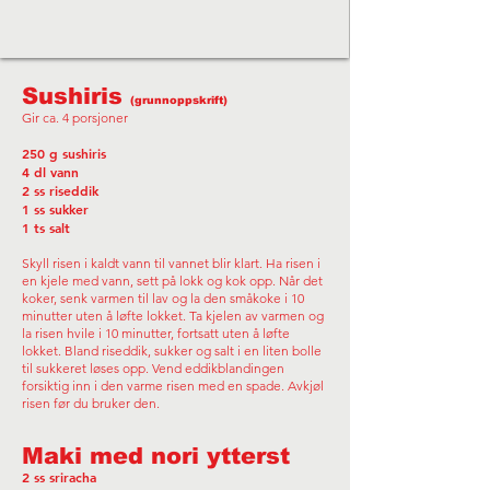
Sushiris
(grunnoppskrift)
Gir ca. 4 porsjoner
250 g sushiris
4 dl vann
2 ss riseddik
1 ss sukker
1 ts salt
Skyll risen i kaldt vann til vannet blir klart. Ha risen i
en kjele med vann, sett på lokk og kok opp. Når det
koker, senk varmen til lav og la den småkoke i 10
minutter uten å løfte lokket. Ta kjelen av varmen og
la risen hvile i 10 minutter, fortsatt uten å løfte
lokket. Bland riseddik, sukker og salt i en liten bolle
til sukkeret løses opp. Vend eddikblandingen
forsiktig inn i den varme risen med en spade. Avkjøl
risen før du bruker den.
Maki med nori ytterst
2 ss sriracha