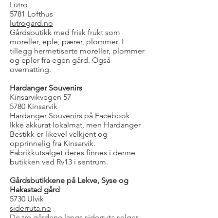
Lutro
5781 Lofthus
lutrogard.no
Gårdsbutikk med frisk frukt som
moreller, eple, pærer, plommer. I
tillegg hermetiserte moreller, plommer
og epler fra egen gård. Også
overnatting.
Hardanger Souvenirs
Kinsarvikvegen 57
5780 Kinsarvik
Hardanger Souvenirs på Facebook
Ikke akkurat lokalmat, men Hardanger
Bestikk er likevel velkjent og
opprinnelig fra Kinsarvik.
Fabrikkutsalget deres finnes i denne
butikken ved Rv13 i sentrum.
Gårdsbutikkene på Lekve, Syse og
Hakastad gård
5730 Ulvik
siderruta.no
De tre gårdene langs siderruta selger