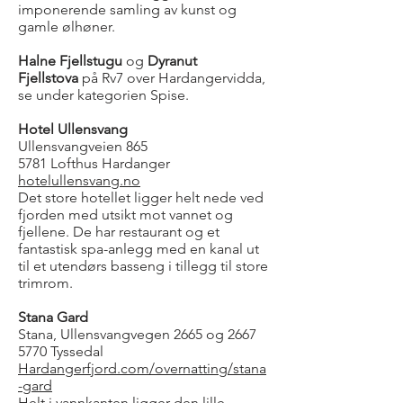
imponerende samling av kunst og
gamle ølhøner.
Halne Fjellstugu
og
Dyranut
Fjellstova
på Rv7 over Hardangervidda,
se under kategorien Spise.
Hotel Ullensvang
Ullensvangveien 865
5781 Lofthus Hardanger
hotelullensvang.no
Det store hotellet ligger helt nede ved
fjorden med utsikt mot vannet og
fjellene. De har restaurant og et
fantastisk spa-anlegg med en kanal ut
til et utendørs basseng i tillegg til store
trimrom.
Stana Gard
Stana, Ullensvangvegen 2665 og 2667
5770 Tyssedal
Hardangerfjord.com/overnatting/stana
-gard
Helt i vannkanten ligger den lille