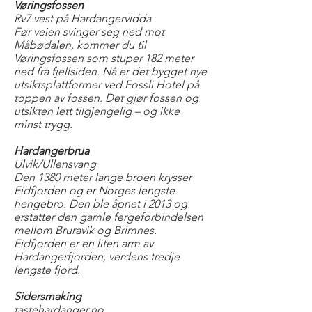
Vøringsfossen
Rv7 vest på Hardangervidda
Før veien svinger seg ned mot
Måbødalen, kommer du til
Vøringsfossen som stuper 182 meter
ned fra fjellsiden. Nå er det bygget nye
utsiktsplattformer ved Fossli Hotel på
toppen av fossen. Det gjør fossen og
utsikten lett tilgjengelig – og ikke
minst trygg.
Hardangerbrua
Ulvik/Ullensvang
Den 1380 meter lange broen krysser
Eidfjorden og er Norges lengste
hengebro. Den ble åpnet i 2013 og
erstatter den gamle fergeforbindelsen
mellom Bruravik og Brimnes.
Eidfjorden er en liten arm av
Hardangerfjorden, verdens tredje
lengste fjord.
Sidersmaking
tastehardanger.no