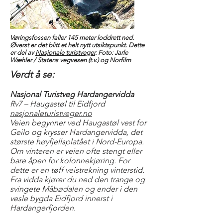
Vøringsfossen faller 145 meter loddrett ned.
Øverst er det blitt et helt nytt utsiktspunkt. Dette
er del av
Nasjonale turistveger
. Foto: Jarle
Wæhler / Statens vegvesen (t.v.) og Norfilm
Verdt å se:
Nasjonal Turistveg Hardangervidda
Rv7 – Haugastøl til Eidfjord
nasjonaleturistveger.no
Veien begynner ved Haugastøl vest for
Geilo og krysser Hardangervidda, det
største høyfjellsplatået i Nord-Europa.
Om vinteren er veien ofte stengt eller
bare åpen for kolonnekjøring. For
dette er en tøff veistrekning vinterstid.
Fra vidda kjører du ned den trange og
svingete Måbødalen og ender i den
vesle bygda Eidfjord innerst i
Hardangerfjorden.