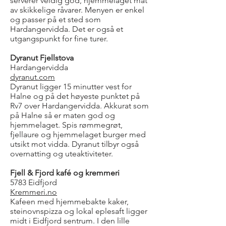
serverer veldig god, hjemmelaget mat
av skikkelige råvarer. Menyen er enkel
og passer på et sted som
Hardangervidda. Det er også et
utgangspunkt for fine turer.
Dyranut Fjellstova
Hardangervidda
dyranut.com
Dyranut ligger 15 minutter vest for
Halne og på det høyeste punktet på
Rv7 over Hardangervidda. Akkurat som
på Halne så er maten god og
hjemmelaget. Spis rømmegrøt,
fjellaure og hjemmelaget burger med
utsikt mot vidda. Dyranut tilbyr også
overnatting og uteaktiviteter.
Fjell & Fjord kafé og kremmeri
5783 Eidfjord
Kremmeri.no
Kafeen med hjemmebakte kaker,
steinovnspizza og lokal eplesaft ligger
midt i Eidfjord sentrum. I den lille