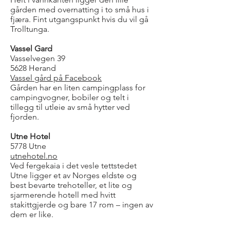
gården med overnatting i to små hus i
fjæra. Fint utgangspunkt hvis du vil gå
Trolltunga.
Vassel Gard
Vasselvegen 39
5628 Herand
Vassel gård på Facebook
Gården har en liten campingplass for
campingvogner, bobiler og telt i
tillegg til utleie av små hytter ved
fjorden.
Utne Hotel
5778 Utne
utnehotel.no
Ved fergekaia i det vesle tettstedet
Utne ligger et av Norges eldste og
best bevarte trehoteller, et lite og
sjarmerende hotell med hvitt
stakittgjerde og bare 17 rom – ingen av
dem er like.