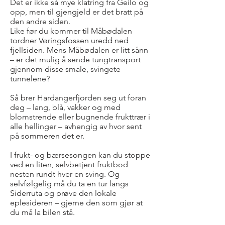
Det er ikke så mye klatring fra Geilo og
opp, men til gjengjeld er det bratt på
den andre siden.
Like før du kommer til Måbødalen
tordner Vøringsfossen uredd ned
fjellsiden. Mens Måbødalen er litt sånn
– er det mulig å sende tungtransport
gjennom disse smale, svingete
tunnelene?
Så brer Hardangerfjorden seg ut foran
deg – lang, blå, vakker og med
blomstrende eller bugnende frukttrær i
alle hellinger – avhengig av hvor sent
på sommeren det er.
I frukt- og bærsesongen kan du stoppe
ved en liten, selvbetjent fruktbod
nesten rundt hver en sving. Og
selvfølgelig må du ta en tur langs
Siderruta og prøve den lokale
eplesideren – gjerne den som gjør at
du må la bilen stå.