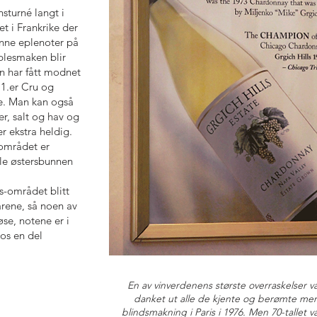
sturné langt i
t i Frankrike der
nne eplenoter på
eplesmaken blir
en har fått modnet
 1.er Cru og
e. Man kan også
r, salt og hav og
r ekstra heldig.
-området er
le østersbunnen
s-området blitt
årene, så noen av
øse, notene er i
os en del
En av vinverdenens største overraskelser 
danket ut alle de kjente og berømte me
blindsmakning i Paris i 1976. Men 70-tallet va