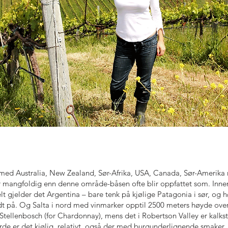
med Australia, New Zealand, Sør-Afrika, USA, Canada, Sør-Amerika
r mangfoldig enn denne område-båsen ofte blir oppfattet som. Innen
ielt gjelder det Argentina – bare tenk på kjølige Patagonia i sør, og h
på. Og Salta i nord med vinmarker opptil 2500 meters høyde over h
 i Stellenbosch (for Chardonnay), mens det i Robertson Valley er kalk
e er det kjølig, relativt, også der med burgunderlignende smaker. 