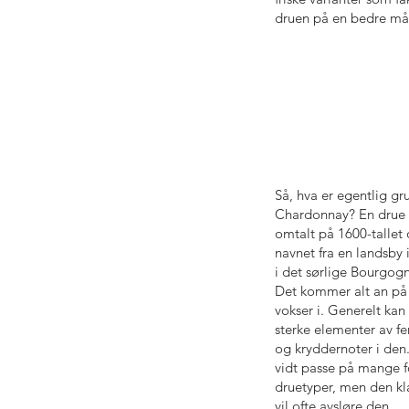
druen på en bedre må
Så, hva er egentlig g
Chardonnay? En drue 
omtalt på 1600-tallet 
navnet fra en landsby
i det sørlige Bourgog
Det kommer alt an på
vokser i. Generelt kan
sterke elementer av fe
og kryddernoter i den.
vidt passe på mange fo
druetyper, men den kl
vil ofte avsløre den.