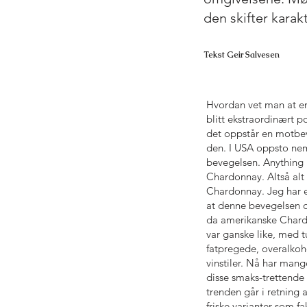
den skifter kara
Tekst Geir Salvesen
Hvordan vet man at en
blitt ekstraordinært p
det oppstår en motbe
den. I USA oppsto ne
bevegelsen. Anything 
Chardonnay. Altså alt 
Chardonnay. Jeg har 
at denne bevegelsen o
da amerikanske Chard
var ganske like, med 
fatpregede, overalkoh
vinstiler. Nå har mang
disse smaks-trettende
trenden går i retning 
friske varianter som fa