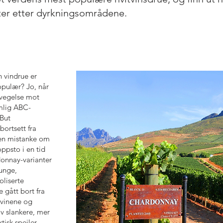
kter etter dyrkningsområdene.
 vindrue er
opulær? Jo, når
vegelse mot
mlig ABC-
But
bortsett fra
en mistanke om
ppsto i en tid
onnay-varianter
tunge,
oliserte
e gått bort fra
 vinene og
av slankere, mer
ktisk speiler