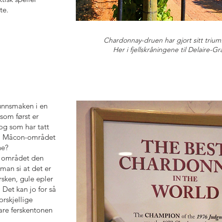
te.
Chardonnay-druen har gjort sitt triu
Her i fjellskråningene til Delaire-
runnsmaken i en
som først er
og som har tatt
 i Mâcon-området
ne?
 området den
 man si at det er
rsken, gule epler
 Det kan jo for så
rskjellige
are ferskentonen