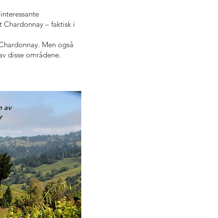
 interessante
 Chardonnay – faktisk i
på Chardonnay. Men også
t av disse områdene.
n av
r