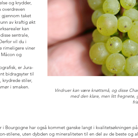
else og krydder,
a overdreven
tt gjennom taket
unn av kraftig økt
rksarealer kan
disse sentrale,
erfor vil du i
e rimeligere viner
m Mâcon og
ografisk, er Jura-
nt bidragsyter til
, krydrede stiler,
 smør i smaken.
Vindruer kan være knøttsmå, og disse Cha
med den klare, men litt fregnete, 
fri
r i Bourgogne har også kommet ganske langt i kvalitetsøkningen p
n-stilene, uten dybden og mineraliteten til en del av de beste og al