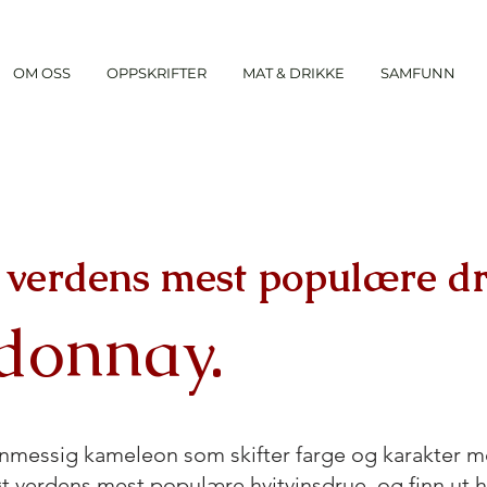
OM OSS
OPPSKRIFTER
MAT & DRIKKE
SAMFUNN
verdens mest populære dr
donnay.
nmessig kameleon som skifter farge og karakter 
 verdens mest populære hvitvinsdrue, og finn ut 