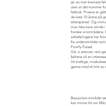
gir en mer kremete føl
uten at det kommer fr
fatbruk. Prisene er gå
de siste 10 årene på gr
etterspørsel. Og vinma
man ikke bare utvide i 
franske vinområdene. D
anbefalingene her finn
fra underområder so
Pouilly-Fuissé.
Går vi østover, rent ge
fjellene nå en interessa
litt kraftige, muskuløse
gjerne med et hint av
Beaujolais-området sø
kan minne litt om Mâco