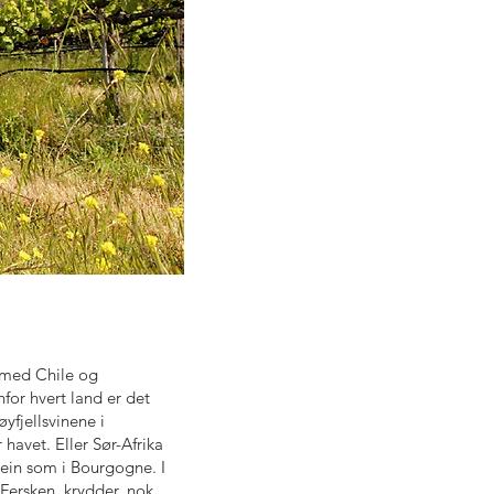
 med Chile og
for hvert land er det
øyfjellsvinene i
avet. Eller Sør-Afrika
stein som i Bourgogne. I
Fersken, krydder, nok