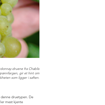
rdonnay-druene fra Chablis
grønnfargen, gir et hint om
skheten som ligger i saften.
å denne druetypen. De
ler mest kjente