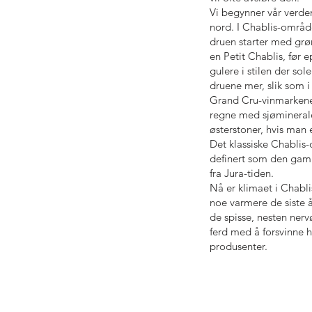
Vi begynner vår verden
nord. I Chablis-område
druen starter med grø
en Petit Chablis, før 
gulere i stilen der sol
druene mer, slik som i
Grand Cru-vinmarken
regne med sjøminerale
østerstoner, hvis man e
Det klassiske Chablis
definert som den gam
fra Jura-tiden.
Nå er klimaet i Chabli
noe varmere de siste 
de spisse, nesten nerv
ferd med å forsvinne h
produsenter.