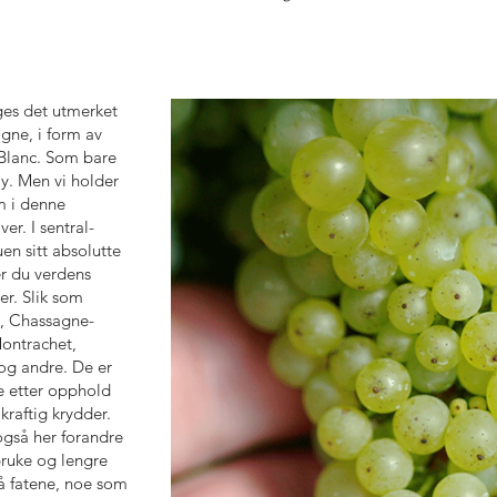
ges det utmerket
ne, i form av
Blanc. Som bare
y. Men vi holder
 i denne
r. I sentral-
en sitt absolutte
er du verdens
r. Slik som
, Chassagne-
ontrachet,
g andre. De er
e etter opphold
kraftig krydder.
gså her forandre
bruke og lengre
 fatene, noe som