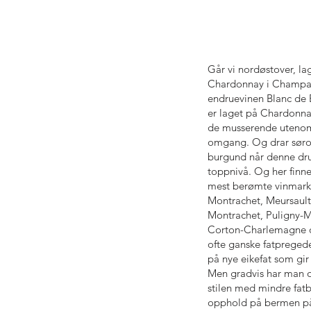
Går vi nordøstover, la
Chardonnay i Champag
endruevinen Blanc de 
er laget på Chardonna
de musserende utenom
omgang. Og drar sørove
burgund når denne dru
toppnivå. Og her finn
mest berømte vinmarke
Montrachet, Meursault
Montrachet, Puligny-M
Corton-Charlemagne o
ofte ganske fatpreged
på nye eikefat som gir 
Men gradvis har man o
stilen med mindre fat
opphold på bermen på