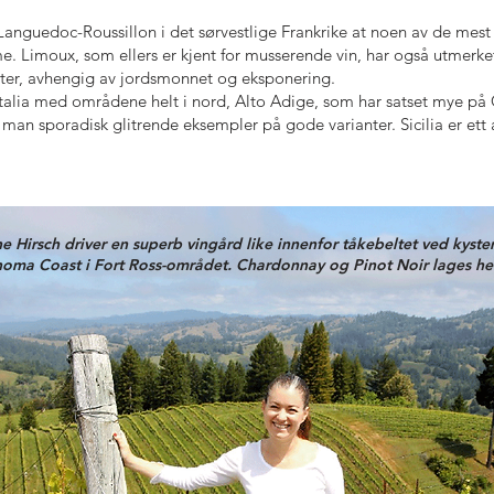
 Languedoc-Roussillon i det sørvestlige Frankrike at noen av de mest
. Limoux, som ellers er kjent for musserende vin, har også utmerket
ianter, avhengig av jordsmonnet og eksponering.
t Italia med områdene helt i nord, Alto Adige, som har satset mye 
er man sporadisk glitrende eksempler på gode varianter. Sicilia er et
e Hirsch driver en superb vingård like innenfor tåkebeltet ved kyste
oma Coast i Fort Ross-området. Chardonnay og Pinot Noir lages he