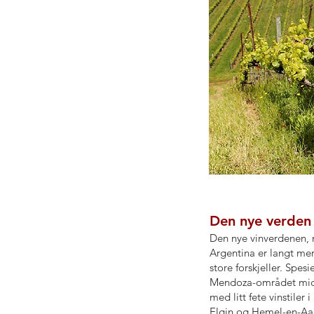
Den nye verden
Den nye vinverdenen, 
Argentina er langt me
store forskjeller. Spes
Mendoza-området midt 
med litt fete vinstiler
Elgin og Hemel-en-Aard