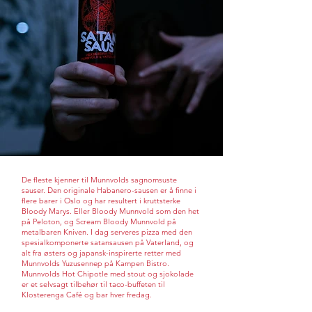
De fleste kjenner til Munnvolds sagnomsuste
sauser. Den originale Habanero-sausen er å finne i
flere barer i Oslo og har resultert i kruttsterke
Bloody Marys. Eller Bloody Munnvold som den het
på Peloton, og Scream Bloody Munnvold på
metalbaren Kniven. I dag serveres pizza med den
spesialkomponerte satansausen på Vaterland, og
alt fra østers og japansk-inspirerte retter med
Munnvolds Yuzusennep på Kampen Bistro.
Munnvolds Hot Chipotle med stout og sjokolade
er et selvsagt tilbehør til taco-buffeten til
Klosterenga Café og bar hver fredag.