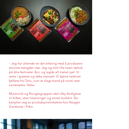
– Jeg har allerede en del erfaring med å produsere
enorme mengder mat. Jeg og mitt lille team deltok
på åtte festivaler ifjor, og lagde all maten sjøl. Vi
rørte i grytene og løfta manuelt. Vi kjørte nedover
fjellene fra Oslo, som et slags band på turné uten
turnéstøtte. Hehe.
Munnvold og Norgesgruppen skal tilby ferdigmat
til folket, uten tilsetninger og annen bullshit. De
benytter seg av produksjonslokalene hos Haugen
Gardsmat i Flåm.