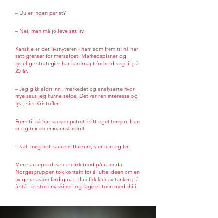
– Du er ingen purist?
– Nei, man må jo leve sitt liv.
Kanskje er det livsnyteren i ham som frem til nå har
satt grenser for mersalget. Markedsplaner og
tydelige strategier har han knapt forhold seg til på
20 år.
– Jeg gikk aldri inn i markedet og analyserte hvor
mye saus jeg kunne selge. Det var ren interesse og
lyst, sier Kristoffer.
Frem til nå har sausen putret i sitt eget tempo. Han
er og blir en enmannsbedrift.
– Kall meg hot-saucens Burzum, sier han og ler.
Men sauseprodusenten fikk blod på tann da
Norgesgruppen tok kontakt for å lufte ideen om en
ny generasjon ferdigmat. Han fikk kick av tanken på
å stå i et stort maskineri og lage et tonn med chili.