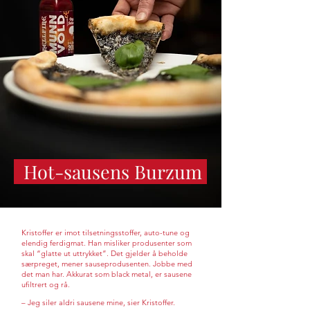
Hot-sausens Burzum
Kristoffer er imot tilsetningsstoffer, auto-tune og
elendig ferdigmat. Han misliker produsenter som
skal “glatte ut uttrykket”. Det gjelder å beholde
særpreget, mener sauseprodusenten. Jobbe med
det man har. Akkurat som black metal, er sausene
ufiltrert og rå.
– Jeg siler aldri sausene mine, sier Kristoffer.