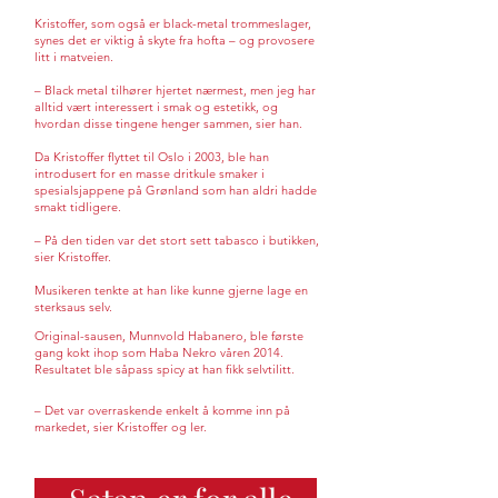
Kristoffer, som også er black-metal trommeslager,
synes det er viktig å skyte fra hofta – og provosere
litt i matveien.
– Black metal tilhører hjertet nærmest, men jeg har
alltid vært interessert i smak og estetikk, og
hvordan disse tingene henger sammen, sier han.
Da Kristoffer flyttet til Oslo i 2003, ble han
introdusert for en masse dritkule smaker i
spesialsjappene på Grønland som han aldri hadde
smakt tidligere.
– På den tiden var det stort sett tabasco i butikken,
sier Kristoffer.
Musikeren tenkte at han like kunne gjerne lage en
sterksaus selv.
Original-sausen, Munnvold Habanero, ble første
gang kokt ihop som Haba Nekro våren 2014.
Resultatet ble såpass spicy at han fikk selvtilitt.
– Det var overraskende enkelt å komme inn på
markedet, sier Kristoffer og ler.