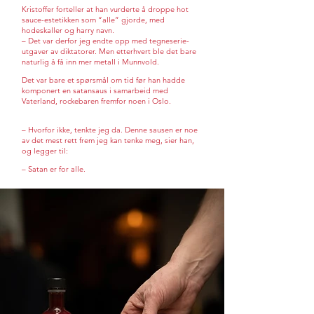
Kristoffer forteller at han vurderte å droppe hot
sauce-estetikken som “alle” gjorde, med
hodeskaller og harry navn.
– Det var derfor jeg endte opp med tegneserie-
utgaver av diktatorer. Men etterhvert ble det bare
naturlig å få inn mer metall i Munnvold.
Det var bare et spørsmål om tid før han hadde
komponert en satansaus i samarbeid med
Vaterland, rockebaren fremfor noen i Oslo.
– Hvorfor ikke, tenkte jeg da. Denne sausen er noe
av det mest rett frem jeg kan tenke meg, sier han,
og legger til:
– Satan er for alle.