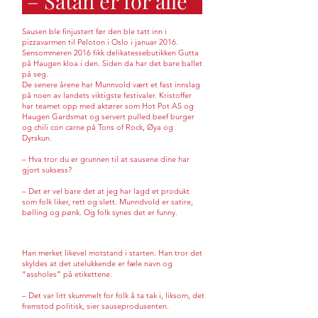
– Satan er for alle
Sausen ble finjustert før den ble tatt inn i
pizzavarmen til Peloton i Oslo i januar 2016.
Sensommeren 2016 fikk delikatessebutikken Gutta
på Haugen kloa i den. Siden da har det bare ballet
på seg.
De senere årene har Munnvold vært et fast innslag
på noen av landets viktigste festivaler. Kristoffer
har teamet opp med aktører som Hot Pot AS og
Haugen Gardsmat og servert pulled beef burger
og chili con carne på Tons of Rock, Øya og
Dyrskun.
– Hva tror du er grunnen til at sausene dine har
gjort suksess?
– Det er vel bare det at jeg har lagd et produkt
som folk liker, rett og slett. Munndvold er satire,
bølling og pønk. Og folk synes det er funny.
Han merket likevel motstand i starten. Han tror det
skyldes at det utelukkende er fæle navn og
“assholes” på etikettene.
– Det var litt skummelt for folk å ta tak i, liksom, det
fremstod politisk, sier sauseprodusenten.