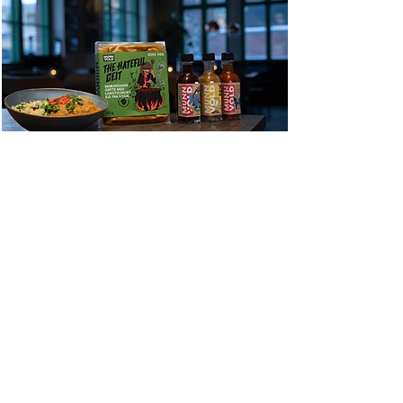
– Vanligvis lager Haugen lapskaus og fenalår og
sånt, men ønsker å rebrande og treffe et yngre
publikum.
Målet er å lage rein, sunn og saklig ferdigmat, med
usaklig innpaking.
Koreansk gryte med utegriser og edamamebønner
skal sette fart i smaksløkene. Marokkansk gryte
med langtidskokt kje fra Sogn og Fjordane er to
verdener som ifølge Kristoffer bare smelter
sammen på tunga. Chili con carne med vestlandsk
fjordfe og skotsk høylandsfe fra Sogn er fantastisk
rett i tacolefsa.
– Vi skal ha det gøy med imaget rundt produkene.