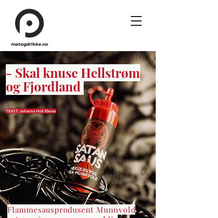
matogdrikke.no
- Skal knuse Hellstrøm
og Fjordland
TEKST: Johanna Holt Kleive
Flammesausprodusent Munnvold