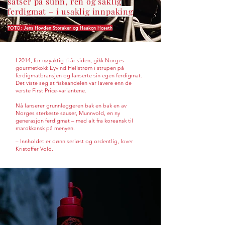
satser på sunn, ren og saklig
ferdigmat – i usaklig innpaking
FOTO: Jens Hovden Storaker og Haakon Hoseth
I 2014, for nøyaktig ti år siden, gikk Norges
gourmetkokk Eyvind Hellstrøm i strupen på
ferdigmatbransjen og lanserte sin egen ferdigmat.
Det viste seg at fiskeandelen var lavere enn de
verste First Price-variantene.
Nå lanserer grunnleggeren bak en bak en av
Norges sterkeste sauser, Munnvold, en ny
generasjon ferdigmat – med alt fra koreansk til
marokkansk på menyen.
– Innholdet er dønn seriøst og ordentlig, lover
Kristoffer Vold.