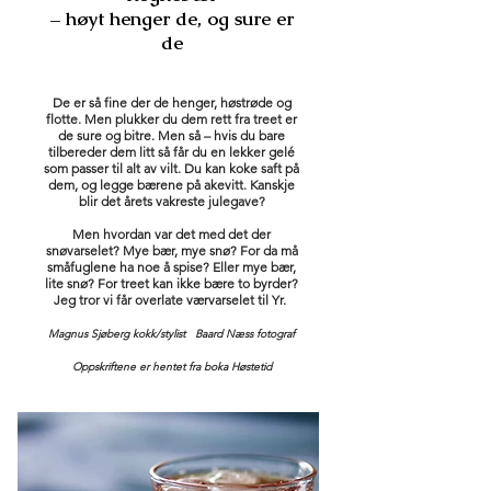
– høyt henger de, og sure er
de
De er så fine der de henger, høstrøde og
flotte. Men plukker du dem rett fra treet er
de sure og bitre. Men så – hvis du bare
tilbereder dem litt så får du en lekker gelé
som passer til alt av vilt. Du kan koke saft på
dem, og legge bærene på akevitt. Kanskje
blir det årets vakreste julegave?
Men hvordan var det med det der
snøvarselet? Mye bær, mye snø? For da må
småfuglene ha noe å spise? Eller mye bær,
lite snø? For treet kan ikke bære to byrder?
Jeg tror vi får overlate værvarselet til Yr.
Magnus Sjøberg kokk/stylist Baard Næss fotograf
Oppskriftene er hentet fra boka Høstetid