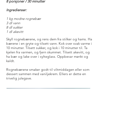
8 porsjoner / 30 minutter
Ingredienser:
1 kg modne rognebær
3 dl vann
8 dl sukker
1 dl akevitt
Skyll rognebærene, og rens dem fra stilker og hams. Ha
bærene i en gryte og tilsett vann. Kok over svak varme i
10 minutter. Tilsett sukker, og kok i 10 minutter til. Ta
kjelen fra varmen, og fjern skummet. Tilsett akevitt, og
ha bær og lake over i sylteglass. Oppbevar mørkt og
kaldt.
Rognebærene smaker godt til viltmiddagen eller som
dessert sammen med vaniljekrem. Ellers er dette en
trivelig julegave.