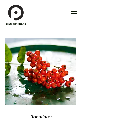
matogdrikke.no
Rognebær