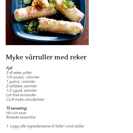
Myke vårruller med reker
Fyll:
3 dl reker, pillet
1/4 issalat, i strimler
1 gulrot, i strimler
2 vårløker, strimlet
1/2 agurk, strimlet
Litt frisk koriander
Ca 8 myke vårrullplater
Til servering:
Hoi sin saus
Ristede sesamfrø
1. Legg alle ingrediensene til fyllet i små skåler.