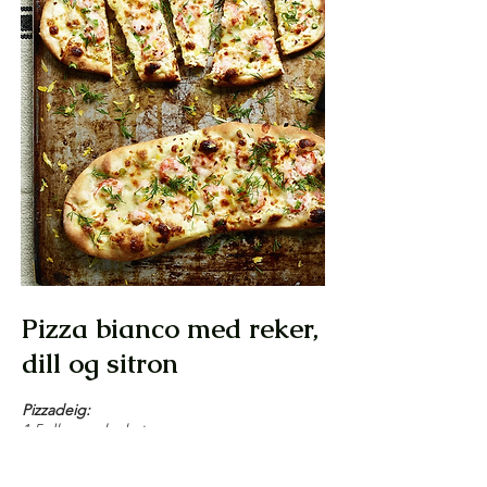
Pizza bianco med reker,
dill og sitron
Pizzadeig:
1,5 dl vann, lunket
0,5 pk tørrgjær
1 ts sukker