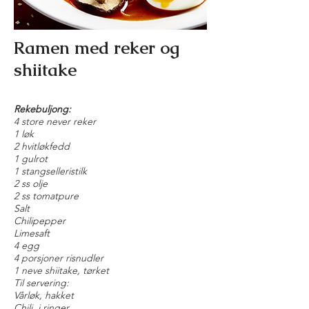
Ramen med reker og
shiitake
Rekebuljong:
4 store never reker
1 løk
2 hvitløkfedd
1 gulrot
1 stangselleristilk
2 ss olje
2 ss tomatpure
Salt
Chilipepper
Limesaft
4 egg
4 porsjoner risnudler
1 neve shiitake, tørket
Til servering:
Vårløk, hakket
Chili, i ringer