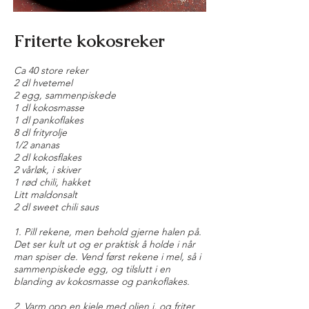
Friterte kokosreker
Ca 40 store reker
2 dl hvetemel
2 egg, sammenpiskede
1 dl kokosmasse
1 dl pankoflakes
8 dl frityrolje
1/2 ananas
2 dl kokosflakes
2 vårløk, i skiver
1 rød chili, hakket
Litt maldonsalt
2 dl sweet chili saus
1. Pill rekene, men behold gjerne halen på.
Det ser kult ut og er praktisk å holde i når
man spiser de. Vend først rekene i mel, så i
sammenpiskede egg, og tilslutt i en
blanding av kokosmasse og pankoflakes.
2. Varm opp en kjele med oljen i, og friter