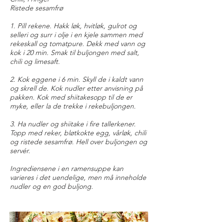
Ristede sesamfrø
1. Pill rekene. Hakk løk, hvitløk, gulrot og
selleri og surr i olje i en kjele sammen med
rekeskall og tomatpure. Dekk med vann og
kok i 20 min. Smak til buljongen med salt,
chili og limesaft.
2. Kok eggene i 6 min. Skyll de i kaldt vann
og skrell de. Kok nudler etter anvisning på
pakken. Kok med shiitakesopp til de er
myke, eller la de trekke i rekebuljongen.
3. Ha nudler og shiitake i fire tallerkener.
Topp med reker, bløtkokte egg, vårløk, chili
og ristede sesamfrø. Hell over buljongen og
servér.
Ingrediensene i en ramensuppe kan
varieres i det uendelige, men må inneholde
nudler og en god buljong.