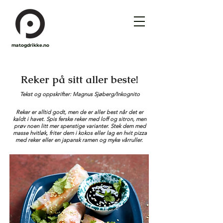
matogdrikke.no
Reker på sitt aller beste!
Tekst og oppskrifter: Magnus Sjøberg/Inkognito
Reker er alltid godt, men de er aller best når det er
kaldt i havet. Spis ferske reker med loff og sitron, men
prøv noen litt mer spenstige varianter. Stek dem med
masse hvitløk, friter dem i kokos eller lag en hvit pizza
med reker eller en japansk ramen og myke vårruller.