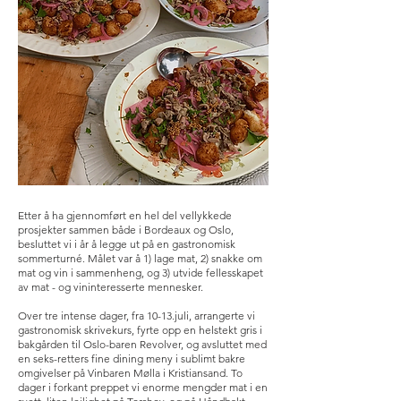
Etter å ha gjennomført en hel del vellykkede
prosjekter sammen både i Bordeaux og Oslo,
besluttet vi i år å legge ut på en gastronomisk
sommerturné. Målet var å 1) lage mat, 2) snakke om
mat og vin i sammenheng, og 3) utvide fellesskapet
av mat - og vininteresserte mennesker.
Over tre intense dager, fra 10-13.juli, arrangerte vi
gastronomisk skrivekurs, fyrte opp en helstekt gris i
bakgården til Oslo-baren Revolver, og avsluttet med
en seks-retters fine dining meny i sublimt bakre
omgivelser på Vinbaren Mølla i Kristiansand. To
dager i forkant preppet vi enorme mengder mat i en