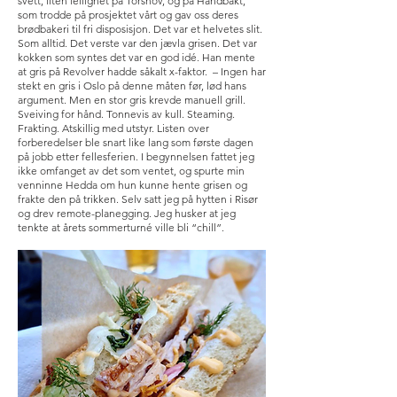
svett, liten leilighet på Torshov, og på Håndbakt,
som trodde på prosjektet vårt og gav oss deres
brødbakeri til fri disposisjon. Det var et helvetes slit.
Som alltid. Det verste var den jævla grisen. Det var
kokken som syntes det var en god idé. Han mente
at gris på Revolver hadde såkalt x-faktor. – Ingen har
stekt en gris i Oslo på denne måten før, lød hans
argument. Men en stor gris krevde manuell grill.
Sveiving for hånd. Tonnevis av kull. Steaming.
Frakting. Atskillig med utstyr. Listen over
forberedelser ble snart like lang som første dagen
på jobb etter fellesferien. I begynnelsen fattet jeg
ikke omfanget av det som ventet, og spurte min
venninne Hedda om hun kunne hente grisen og
frakte den på trikken. Selv satt jeg på hytten i Risør
og drev remote-planegging. Jeg husker at jeg
tenkte at årets sommerturné ville bli “chill”.