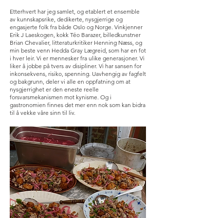
Etterhvert har jeg samlet, og etablert et ensemble
av kunnskapsrike, dedikerte, nysgjerrige og
engasjerte folk fra både Oslo og Norge. Vinkjenner
Erik J Laeskogen, kokk Téo Barazer, billedkunstner
Brian Chevalier, litteraturkritiker Henning Næss, og
min beste venn Hedda Gray Lægreid, som har en fot
i hver leir. Vi er mennesker fra ulike generasjoner. Vi
liker å jobbe på tvers av disipliner. Vi har sansen for
inkonsekvens, risiko, spenning. Uavhengig av fagfelt
og bakgrunn, deler vi alle en oppfatning om at
nysgjerrighet er den eneste reelle
forsvarsmekanismen mot kynisme. Og i
gastronomien finnes det mer enn nok som kan bidra
til å vekke våre sinn til liv.