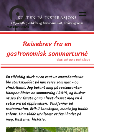
matogdrikke.no
Reisebrev fra en
gastronomisk sommerturné
Tekst: Johanna Holt Kleive
En tilfeldig slurk av en rent ut enestående vin
ble startskuddet på min reise som mat - og
vinskribent. Jeg befant meg på restauranten
Kampen Bistro en sommerdag i 2019, og husker
at jeg for første gang i livet dristet meg til å
sette ord på opplevelsen. Vinkjenner på
restauranten, Erik J.Laeskogen, mente jeg hadde
talent. Han sådde utvilsomt et frø i hodet på
meg. Resten er historie.