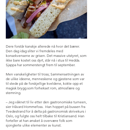
Dere forstår kanskje allerede nå hvor det bærer.
Den dag idag sliter vi fremdeles med
konsekvensene av grisen. Det massive utstyret, som
ikke bare kostet oss dyrt, står nå i stua til Hedda.
Sjappa har sommerstengt frem til september.
Men vanskeligheter til tross; Sammensetningen av
de ulike ideene, menneskene og gjestene som var
til stede på de forskjellige kveldene, kokte opp et
magisk brygg som forhekset rom, atmosfære og
stemning.
– Jeg våknet til liv etter den gastronomiske turneen,
sier Håvard Hommefoss. Han hoppet på bussen fra
Tvedestrand for å delta på gastronomisk skrivekurs i
Oslo, og fulgte oss helt tilbake til Kristiansand. Han
forteller at han ønsket å overvære folk som
sjonglerte ulike elementer av kunst.