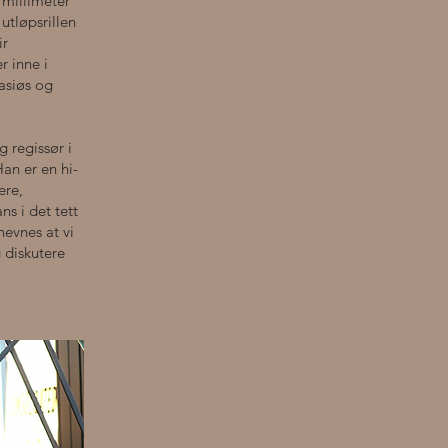
 millimeter
utløpsrillen
ir
r inne i
asiøs og
 regissør i
an er en hi-
ere,
s i det tett
nevnes at vi
 diskutere