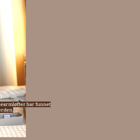
nearmløfter har funnet
verden.