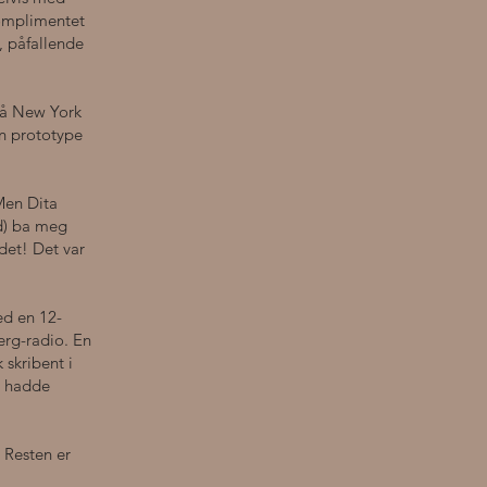
komplimentet
, påfallende
 på New York
en prototype
 Men Dita
nd) ba meg
 det! Det var
ed en 12-
rg-radio. En
skribent i
, hadde
. Resten er