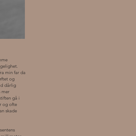
omme
gelighet.
fra min far da
øftet og
d dårlig
s mer
tiften gå i
r og ofte
kan skade
usentens