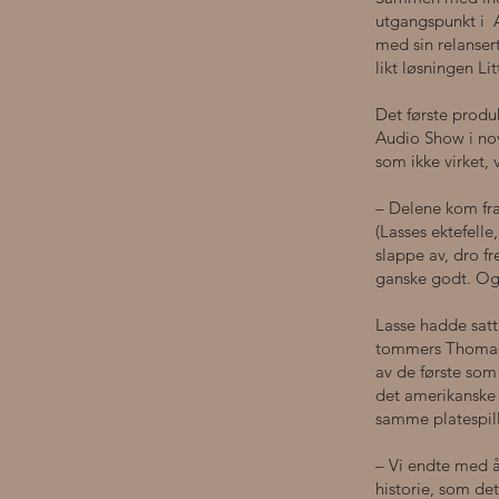
utgangspunkt i A
med sin relansert
likt løsningen Li
Det første produ
Audio Show i nov
som ikke virket, 
– Delene kom fra
(Lasses ektefell
slappe av, dro fr
ganske godt. Og
Lasse hadde satt
tommers Thomas 
av de første som
det amerikanske 
samme platespill
– Vi endte med å 
historie, som det