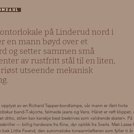
N OMDAHL
 kontorlokale på Linderud nord i
ter en mann bøyd over et
rd og setter sammen små
er av rustfritt stål til en liten,
riøst utseende mekanisk
ng.
 opplyst av en Richard Tapper-bordlampe, vår mann er iført hvite
obskur band-T-skjorte, falmede jeans og Vans. Håret er røft klippet, 
t ditto, stilen kan kanskje best beskrives som «aldrende skater». På 
sesbriller — billig hardware fra Kina, dyr optikk fra Sveits. Møt Lasse
n bak Little Fwend, den automatiske tonearmløfteren som fyller ti år 