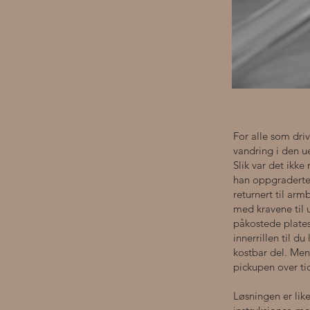
For alle som dri
vandring i den u
Slik var det ikke
han oppgraderte 
returnert til ar
med kravene til 
påkostede platesp
inner­rillen til 
kostbar del. Meni
pickupen over ti
Løsningen er lik