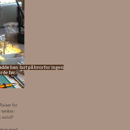
 hadde han lurt på hvorfor ingen
rde før.
aiser for
 tenkte:
 solid?
elvis med