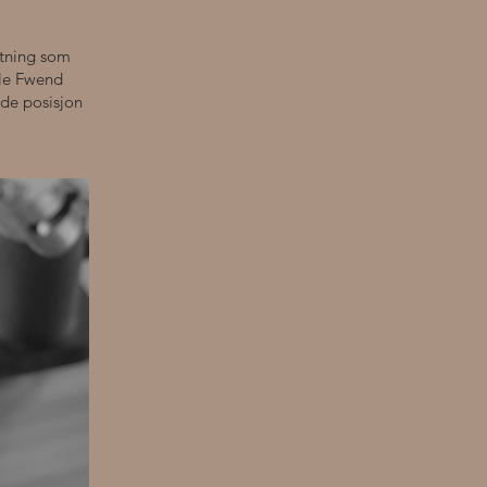
etning som
ttle Fwend
nde posisjon