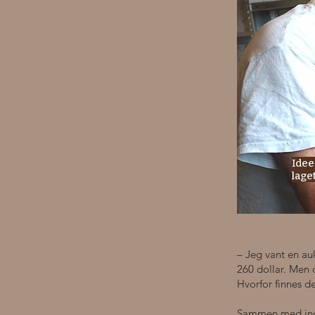
Idee
lage
– Jeg vant en au
260 dollar. Men d
Hvorfor finnes d
Sammen med indu