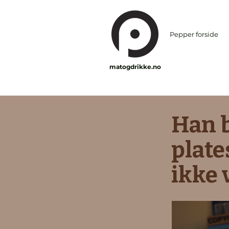
Pepper forside
matogdrikke.no
Han 
plate
ikke 