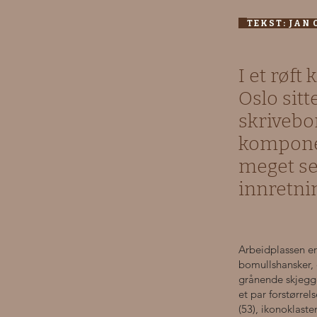
TEKST: JA
I et røft
Oslo sit
skrivebo
komponent
meget se
innretni
Arbeidplassen er
bomullshansker, 
grånende skjegge
et par forstørrel
(53), ikonoklaste