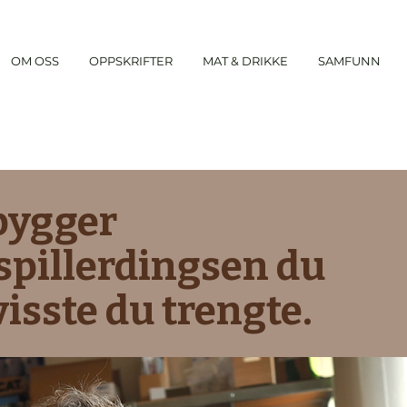
OM OSS
OPPSKRIFTER
MAT & DRIKKE
SAMFUNN
bygger
spillerdingsen du
visste du trengte.