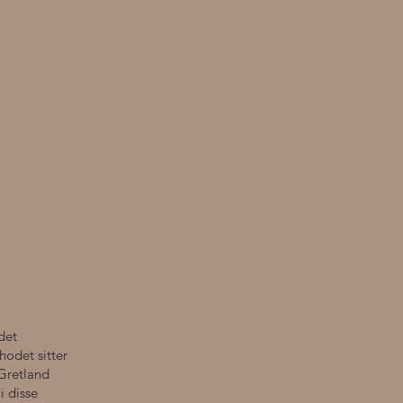
det
hodet sitter
 Gretland
i disse