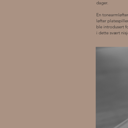
dager.
En tonearmløfter
løfter platespill
ble introdusert 
i dette svært ni