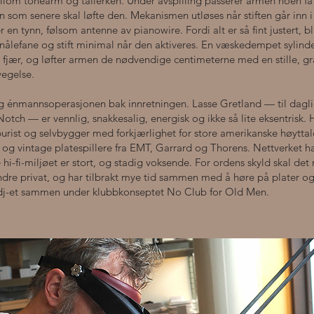
ellom tonearm og tallerken. Under avspilling passerer armen noen få
som senere skal løfte den. Mekanismen utløses når stiften går inn i 
en tynn, følsom antenne av pianowire. Fordi alt er så fint justert, bl
nålefane og stift minimal når den aktiveres. En væskedempet sylinde
v fjær, og løfter armen de nødvendige centimeterne med en stille, gr
egelse.
g énmannsoperasjonen bak innretningen. Lasse Gretland — til daglig
tch — er vennlig, snakkesalig, energisk og ikke så lite eksentrisk. H
purist og selvbygger med forkjærlighet for store amerikanske høyttal
 og vintage platespillere fra EMT, Garrard og Thorens. Nettverket han
-fi-­miljøet er stort, og stadig voksende. For ordens skyld skal det 
ndre privat, og har tilbrakt mye tid sammen med å høre på plater og
å dj-et sammen under klubbkonseptet No Club for Old Men.