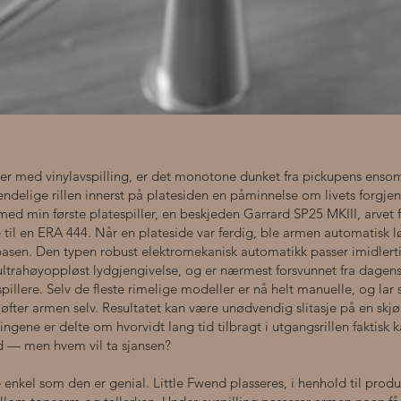
ver med vinylavspilling, er det monotone dunket fra pickupens ens
endelige rillen innerst på platesiden en påminnelse om livets forgjen
 med min første platespiller, en beskjeden Garrard SP25 MKIII, arvet 
til en ERA 444. Når en plateside var ferdig, ble armen automatisk l
mbasen. Den typen robust elektromekanisk automatikk passer imidlerti
ultrahøyoppløst lydgjengivelse, og er nærmest forsvunnet fra dagen
illere. Selv de fleste rimelige modeller er nå helt manuelle, og lar s
du løfter armen selv. Resultatet kan være unødvendig slitasje på en skjø
ngene er delte om hvorvidt lang tid tilbragt i utgangsrillen faktisk 
d — men hvem vil ta sjansen?
e enkel som den er genial. Little Fwend plasseres, i henhold til prod