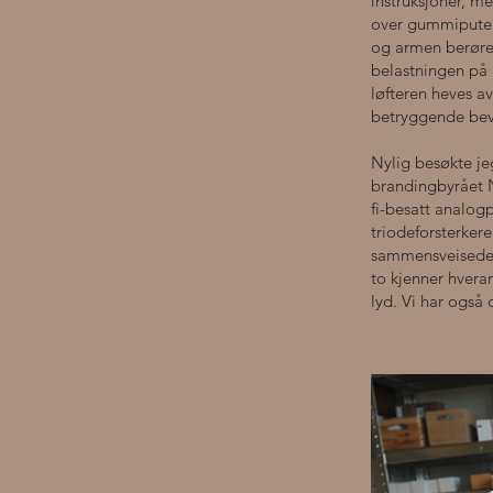
instruksjoner, m
over gummiputen 
og armen berører 
belastningen på 
løfteren heves a
betryggende bev
Nylig besøkte je
brandingbyrået No
fi-besatt analog
triodeforsterkere
sammensveisede hi
to kjenner hvera
lyd. Vi har ogs