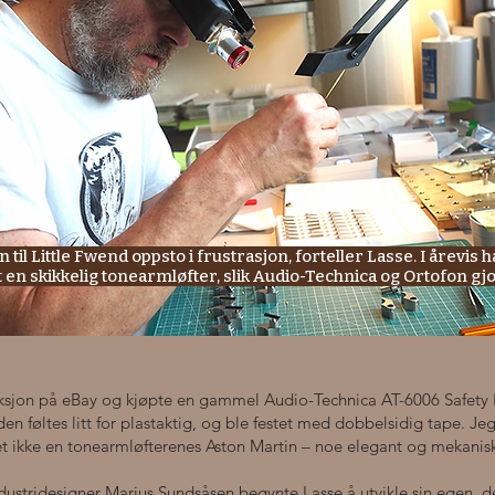
n til Little Fwend oppsto i frustrasjon, forteller Lasse. I årevis
t en skikkelig tonearmløfter, slik Audio-Technica og Ortofon gjo
ksjon på eBay og kjøpte en gammel Audio-Technica AT-6006 Safety R
en føltes litt for plastaktig, og ble festet med dobbelsidig tape. Jeg
et ikke en tonearmløfterenes Aston Martin – noe elegant og mekanisk
stridesigner Marius Sundsåsen begynte Lasse å utvikle sin egen, d