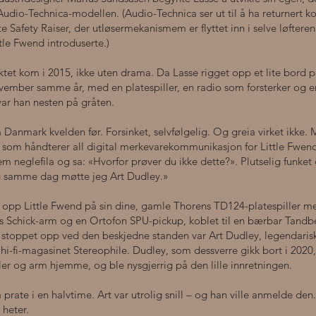
udio-Technica-modellen. (Audio-Technica ser ut til å ha returnert 
e Safety Raiser, der utløsermekanismem er flyttet inn i selve løfteren
ttle Fwend introduserte.)
ktet kom i 2015, ikke uten drama. Da Lasse rigget opp et lite bord
ember samme år, med en platespiller, en radio som forsterker og 
var han nesten på gråten.
 Danmark kvelden før. Forsinket, selvfølgelig. Og greia virket ikke.
e, som håndterer all digital merkevarekommunikasjon for Little Fwe
em neglefila og sa: «Hvorfor prøver du ikke dette?». Plutselig funket
 samme dag møtte jeg Art Dudley.»
 opp Little Fwend på sin dine, gamle Thorens TD124-platespiller m
Schick-arm og en Ortofon SPU-pickup, koblet til en bærbar Tandbe
 stoppet opp ved den beskjedne standen var Art Dudley, legendarisk 
hi-fi-magasinet Stereophile. Dudley, som dessverre gikk bort i 2020
er og arm hjemme, og ble nysgjerrig på den lille innretningen.
prate i en halvtime. Art var utrolig snill – og han ville anmelde den
 heter.