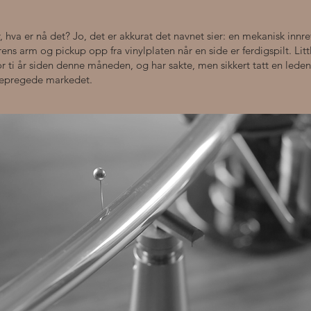
, hva er nå det? Jo, det er akkurat det navnet sier: en mekanisk innr
erens arm og pickup opp fra vinylplaten når en side er ferdigspilt. Li
for ti år siden denne måneden, og har sakte, men sikkert tatt en lede
sjepregede markedet.