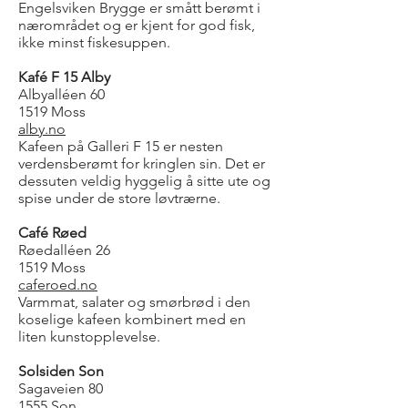
Engelsviken Brygge er smått berømt i
nærområdet og er kjent for god fisk,
ikke minst fiskesuppen.
Kafé F 15 Alby
Albyalléen 60
1519 Moss
alby.no
Kafeen på Galleri F 15 er nesten
verdensberømt for kringlen sin. Det er
dessuten veldig hyggelig å sitte ute og
spise under de store løvtrærne.
Café Røed
Røedalléen 26
1519 Moss
caferoed.no
Varmmat, salater og smørbrød i den
koselige kafeen kombinert med en
liten kunstopplevelse.
Solsiden Son
Sagaveien 80
1555 Son