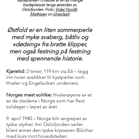
Badeparken i Drøbak er en av mange
badeplasser langs østsiden av
Oslofjorden. Foto:
Vidar Nordli-
Mathisen
on
Unsplash
Østfold er en liten sommerperle
med myke svaberg, båtliv og
«dødsing» fra bratte klipper,
men også festning på festning
med spennende historie.
Kjøretid:
2 timer, 119 km via E6 – legg
inn noen avstikker til kystperler som
Hvaler og Engelsviken underveis.
Norges mest solrike:
Hvalerøyene er et
av de stedene i Norge som har flest
soldager i løpet av året.
9. april 1940 – Norge blir angrepet av
tyske styrker. Inn Oslofjorden seiler
blant annet den tyske krysseren Blücher
med kurs mot hovedstaden.