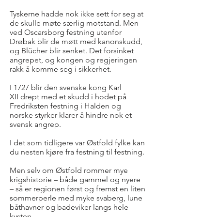
Tyskerne hadde nok ikke sett for seg at
de skulle møte særlig motstand. Men
ved Oscarsborg festning utenfor
Drøbak blir de møtt med kanonskudd,
og Blücher blir senket. Det forsinket
angrepet, og kongen og regjeringen
rakk å komme seg i sikkerhet.
I 1727 blir den svenske kong Karl
XII drept med et skudd i hodet på
Fredriksten festning i Halden og
norske styrker klarer å hindre nok et
svensk angrep.
I det som tidligere var Østfold fylke kan
du nesten kjøre fra festning til festning.
Men selv om Østfold rommer mye
krigshistorie – både gammel og nyere
– så er regionen først og fremst en liten
sommerperle med myke svaberg, lune
båthavner og badeviker langs hele
kysten.