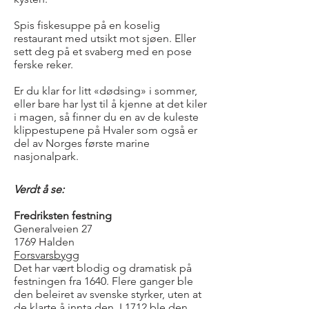
Spis fiskesuppe på en koselig
restaurant med utsikt mot sjøen. Eller
sett deg på et svaberg med en pose
ferske reker.
Er du klar for litt «dødsing» i sommer,
eller bare har lyst til å kjenne at det kiler
i magen, så finner du en av de kuleste
klippestupene på Hvaler som også er
del av Norges første marine
nasjonalpark.
Verdt å se:
Fredriksten festning
Generalveien 27
1769 Halden
Forsvarsbygg
Det har vært blodig og dramatisk på
festningen fra 1640. Flere ganger ble
den beleiret av svenske styrker, uten at
de klarte å innta den. I 1712 ble den