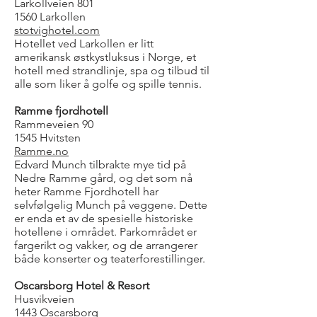
Larkollveien 801
1560 Larkollen
stotvighotel.com
Hotellet ved Larkollen er litt
amerikansk østkystluksus i Norge, et
hotell med strandlinje, spa og tilbud til
alle som liker å golfe og spille tennis.
Ramme fjordhotell
Rammeveien 90
1545 Hvitsten
Ramme.no
Edvard Munch tilbrakte mye tid på
Nedre Ramme gård, og det som nå
heter Ramme Fjordhotell har
selvfølgelig Munch på veggene. Dette
er enda et av de spesielle historiske
hotellene i området. Parkområdet er
fargerikt og vakker, og de arrangerer
både konserter og teaterforestillinger.
Oscarsborg Hotel & Resort
Husvikveien
1443 Oscarsborg