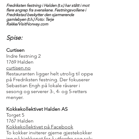
Fredriksten festning i Halden (t.v.) har stått i mot
flere angrep fra svenskene. Festningsvollene i
Fredrikstad beskytter den sjarmerende
gamlebyen (t.h.) Foto: Terje
Rakke/VisitNorway.com
Spise:
Curtisen
Indre festning 2
1769 Halden
curtisen.no
Restauranten ligger helt utrolig til oppe
på Fredriksten festning. Der fokuserer
Sebastian Engh på lokale råvarer i
sesong og serverer 3-, 4- og 5-retters
menyer.
Kokkekollektivet Halden AS
Torget 5
1767 Halden
Kokkekollektivet på Facebook
To kokker inviterer gjerne gjestekokker
inn på kjøkkenet for å utfordre seg selv