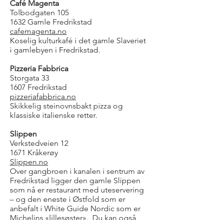
Café Magenta
Tolbodgaten 105
1632 Gamle Fredrikstad
cafemagenta.no
Koselig kulturkafé i det gamle Slaveriet
i gamlebyen i Fredrikstad.
Pizzeria Fabbrica
Storgata 33
1607 Fredrikstad
pizzeriafabbrica.no
Skikkelig steinovnsbakt pizza og
klassiske italienske retter.
Slippen
Verkstedveien 12
1671 Kråkerøy
Slippen.no
Over gangbroen i kanalen i sentrum av
Fredrikstad ligger den gamle Slippen
som nå er restaurant med uteservering
– og den eneste i Østfold som er
anbefalt i White Guide Nordic som er
Michelins «lillesøster». Du kan også