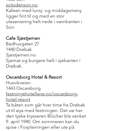
solsidenson.no
Kafeen med lunsj- og middagsmeny
ligger fint til og med en stor
uteservering helt nede i vannkanten i
Son.
Cafe Sjøstjernen
Badhusgaten 27
1440 Drøbak
Sjøstjernen.no
Sjømat og burgere helt i sjøkanten i
Drøbak.
Oscarsborg Hotel & Resort
Husvikveien
1443 Oscarsborg
festningshotellene.no/oscarsborg-
hotel-resort
Ta båten som går hver time fra Drøbak
ut til øya med festningen. Det var her
den tyske krysseren Blücher ble senket
9. april 1940. Om sommeren kan du
spise i Forpleiningen eller ute på