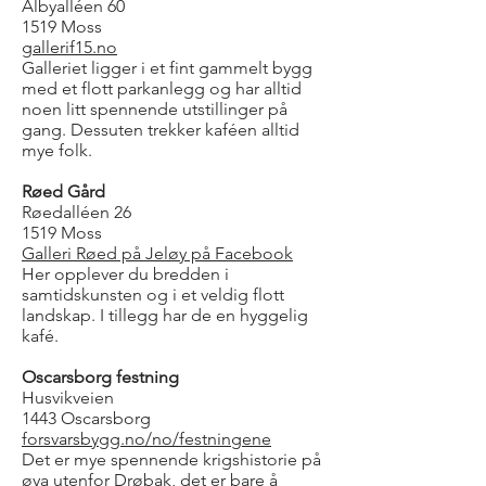
Albyalléen 60
1519 Moss
gallerif15.no
Galleriet ligger i et fint gammelt bygg
med et flott parkanlegg og har alltid
noen litt spennende utstillinger på
gang. Dessuten trekker kaféen alltid
mye folk.
Røed Gård
Røedalléen 26
1519 Moss
Galleri Røed på Jeløy på Facebook
Her opplever du bredden i
samtidskunsten og i et veldig flott
landskap. I tillegg har de en hyggelig
kafé.
Oscarsborg festning
Husvikveien
1443 Oscarsborg
forsvarsbygg.no/no/festningene
Det er mye spennende krigshistorie på
øya utenfor Drøbak, det er bare å