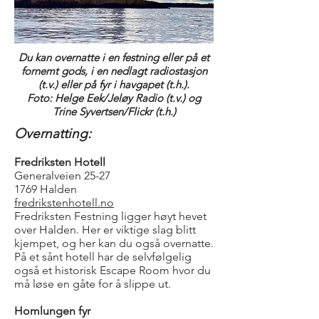
Du kan overnatte i en festning eller på et
fornemt gods, i en nedlagt radiostasjon
(t.v.) eller på fyr i havgapet (t.h.).
Foto: Helge Eek/Jeløy Radio (t.v.) og
Trine Syvertsen/Flickr (t.h.)
Overnatting:
Fredriksten Hotell
Generalveien 25-27
1769 Halden
fredrikstenhotell.no
Fredriksten Festning ligger høyt hevet
over Halden. Her er viktige slag blitt
kjempet, og her kan du også overnatte.
På et sånt hotell har de selvfølgelig
også et historisk Escape Room hvor du
må løse en gåte for å slippe ut.
Homlungen fyr