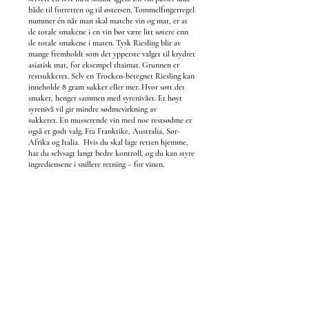
både til forretten og til østersen.
Tommelfingerregel
nummer én når man skal matche vin og mat, er at
de totale smakene i en vin bør være litt søtere enn
de totale smakene i maten.
Tysk Riesling blir av
mange fremholdt som det ypperste valget til krydret
asiatisk mat, for eksempel thaimat. Grunnen er
restsukkeret. Selv en Trocken-betegnet Riesling kan
inneholde 8 gram sukker eller mer. Hvor søtt det
smaker, henger sammen med syrenivået. Et høyt
syrenivå vil gir mindre sødmevirkning av
sukkeret.
En musserende vin med noe restsødme er
også et godt valg. Fra Frankrike, Australia, Sør-
Afrika og Italia.
Hvis du skal lage retten hjemme,
har du selvsagt langt bedre kontroll, og du kan styre
ingrediensene i snillere retning – for vinen.
MUSSER
ENDE