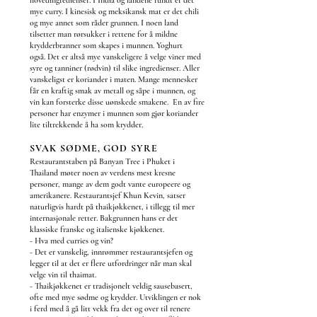
hovedingredienser. I India og landene rundt er det
mye curry. I kinesisk og meksikansk mat er det chili
og mye annet som råder grunnen.
I noen land
tilsetter man rørsukker i rettene for å mildne
krydderbranner som skapes i munnen. Yoghurt
også.
Det er altså mye vanskeligere å velge viner med
syre og tanniner (rødvin) til slike ingredienser.
Aller
vanskeligst er koriander i maten. Mange mennesker
får en kraftig smak av metall og såpe i munnen, og
vin kan forsterke disse uønskede smakene. En av fire
personer har enzymer i munnen som gjør koriander
lite tiltrekkende å ha som krydder.
SVAK SØDME, GOD SYRE
Restaurantstaben på Banyan Tree i Phuket i
Thailand møter noen av verdens mest kresne
personer, mange av dem godt vante europeere og
amerikanere. Restaurantsjef Khun Kevin, satser
naturligvis hardt på thaikjøkkenet, i tillegg til mer
internasjonale retter. Bakgrunnen hans er det
klassiske franske og italienske kjøkkenet.
- Hva med curries og vin?
- Det er vanskelig, innrømmer restaurantsjefen og
legger til at det er flere utfordringer når man skal
velge vin til thaimat.
- Thaikjøkkenet er tradisjonelt veldig sausebasert,
ofte med mye sødme og krydder. Utviklingen er nok
i ferd med å gå litt vekk fra det og over til renere