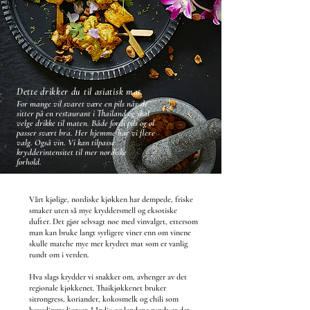
Dette drikker du til asiatisk mat
For mange vil svaret være en pils når de
sitter på en restaurant i Thailand og skal
velge drikke til maten. Både fordi pils og øl
passer svært bra. Her hjemme har vi flere
valg. Også vin. Vi kan tilpasse
krydderintensitet til mer nordiske
forhold.
Vårt kjølige, nordiske kjøkken har dempede, friske
smaker uten så mye kryddersmell og eksotiske
dufter. Det gjør selvsagt noe med vinvalget, ettersom
man kan bruke langt syrligere viner enn om vinene
skulle matche mye mer krydret mat som er vanlig
rundt om i verden.
Hva slags krydder vi snakker om, avhenger av det
regionale kjøkkenet. Thaikjøkkenet bruker
sitrongress, koriander, kokosmelk og chili som