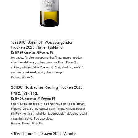
10966301
Dönnhoff Weissburgunder
trocken 2023, Nahe, Tyskland.
Kr 178,90 Karakter: 6 Poeng: 85
Avrundet, fin plommesødme, her finner man en moden
vinstil med den nøytrale smaken av Pinot Blanc. 3g
sukker, middels fylde. Passer til: Fisk, skalldyr, sushi /
sashimi, spekemat, spicy. Testutvalget.
Podium Wines AS
2011901
Mosbacher Riesling Trocken 2023,
Pfalz, Tyskland.
Kr 169,90, Karakter: 5, Poeng: 85
Fruktig, ren, litt forsiktig og nøytral, pære og eplefrukt.
Middels fylde. 5 g restsukker som trengs. Rimelig Passer
til: Fisk, lyst kjøtt, skalldyr, krydret/asiatisk/spicy, sushi
/ sashimi, spicy. Basisutvalget.
Hans A. Flaaten Vins Fins
4187401
Tamellini Soave 2023, Veneto,