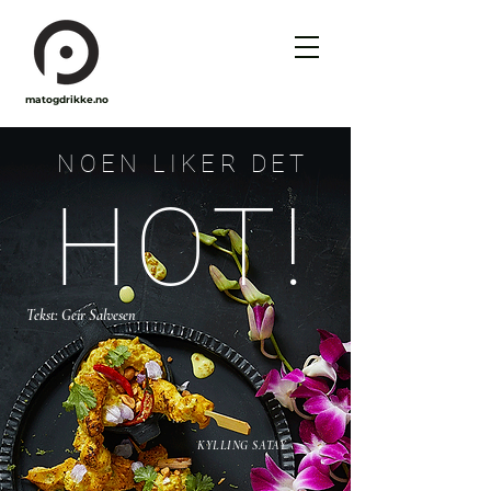
matogdrikke.no
NOEN LIKER DET
HOT!
Tekst: Geir Salvesen
KYLLING SATAY