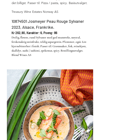
det billigst. Passer til: Pizza / pasta, spicy. Basisutvalget.
Treasury Wine Estates Norway AS
10874501
Josmeyer Peau Rouge Sylvaner
2023, Alsace, Frankrike.
Kr 262,90, Karakter: 6, Poeng: 86
Deilig, fløtete, rund Sylvaner med god munnvekt, nøytral,
ferskenaktig steinfrukt, veldig aspargesvin. Plommer, også. Litt
kjernebitterhet i finish. Passer til: Grønnsaker, fisk, svinekjøtt,
skalldyr, sushi / sashimi, spekemat, spicy. Bestillingsutvalget.
Blend Wines AS