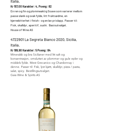
Italia.
Kr 157,00 Karakter: 4, Poeng: 82
En ren og fin og plommeaktig Soave som varierer mellom
passe slank og svak fylde, litt fruktsødme, en
kjernebitterhet i finish - og en lav prislapp. Passer til:
Fisk, skalldyr, aperitif, sushi. Basisutvalget.
House of Wine AS
4722901
La Segreta Bianco 2020, Sicilia,
Italia.
Kr 189,90 Karakter: 5 Poeng: 84
Mineralsk og bra Sicilianer med litt salt og
konsentrasjon, omsluttet av plommer og gule epler og
middels fylde. Mest Grecanico og Chardonnay i
denne. Passer til: Fisk, lyst kjøtt, skalldyr, pizza / pasta,
salat, spicy. Bestillingsutvalget.
Gaia Wine & Spirits AS