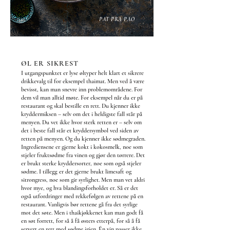
PAT PRA PAO
ØL ER SIKREST
I utgangspunktet er lyse øltyper helt klart et sikrere
drikkevalg til for eksempel thaimat. Men ved å være
bevisst, kan man snevre inn problemområdene. For
dem vil man alltid møte. For eksempel når du er på
restaurant og skal bestille en rett. Du kjenner ikke
kryddermiksen – selv om det i heldigste fall står på
menyen. Du vet ikke hvor sterk retten er – selv om
det i beste fall står et kryddersymbol ved siden av
retten på menyen. Og du kjenner ikke sødmegraden.
Ingrediensene er gjerne kokt i kokosmelk, noe som
stjeler fruktsødme fra vinen og gjør den tørrere. Det
er brukt sterke kryddersorter, noe som også stjeler
sødme.
I tillegg er det gjerne brukt limesaft og
sitrongress, noe som gir syrlighet. Men man vet aldri
hvor mye, og hva blandingsforholdet er.
Så er det
også utfordringer med rekkefølgen av rettene på en
restaurant. Vanligvis bør rettene gå fra det syrlige
mot det søte. Men i thaikjøkkenet kan man godt få
en søt forrett, for så å få østers etterpå, for så å få
servert en rett med sødme igjen. Én vin passer ikke