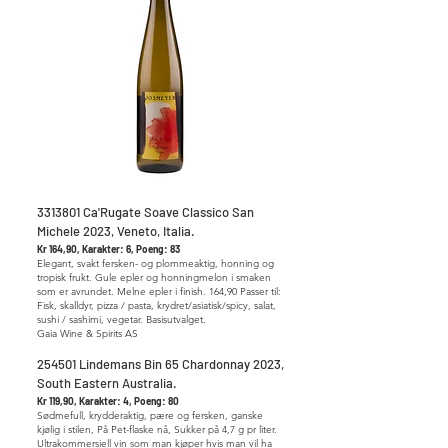
3313801
Ca'Rugate Soave Classico San
Michele 2023, Veneto, Italia.
Kr 164,90, Karakter: 6, Poeng: 83
Elegant, svakt fersken- og plommeaktig, honning og
tropisk frukt. Gule epler og honningmelon i smaken
som er avrundet. Melne epler i finish. 164,90 Passer til:
Fisk, skalldyr, pizza / pasta, krydret/asiatisk/spicy, salat,
sushi / sashimi, vegetar. Basisutvalget.
Gaia Wine & Spirits AS
254501 Lindemans Bin 65 Chardonnay 2023,
South Eastern Australia.
Kr 119,90, Karakter: 4, Poeng: 80
Sødmefull, krydderaktig, pære og fersken, ganske
kjølig i stilen, På Pet-flaske nå, Sukker på 4,7 g pr liter.
Ultrakommersiell vin som man kjøper hvis man vil ha