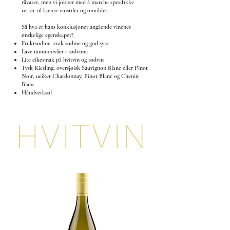
råvarer, men vi jobber med å matche spesifikke
retter til kjente vinstiler og områder.
Så hva er hans konklusjoner angående vinenes
ønskelige egenskaper?
Fruktsødme, svak sødme og god syre
Lave tanninnivåer i rødviner
Lite eikesmak på hvitvin og rødvin
Tysk Riesling, oversjøisk Sauvignon Blanc eller Pinot
Noir, ueiket Chardonnay, Pinot Blanc og Chenin
Blanc
Håndverksøl
HVITVIN