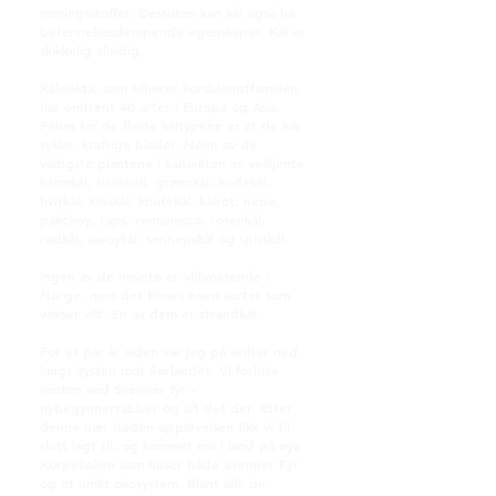
næringsstoffer. Dessuten kan kål også ha
betennelsesdempende egenskaper. Kål er
skikkelig allsidig.
Kålslekta, som tilhører korsblomstfamilien,
har omtrent 40 arter i Europa og Asia.
Felles for de fleste kåltypene er at de har
tykke, kraftige blader. Noen av de
viktigste plantene i kålslekten er velkjente
blomkål, brokkoli, grønnkål, hodekål,
hvitkål, kinakål, knutekål, kålrot, nepe,
pakchoy, raps, romanesco, rosenkål,
rødkål, savoykål, sennepskål og spisskål.
Ingen av de nevnte er viltvoksende i
Norge, men det finnes noen sorter som
vokser vilt. En av dem er strandkål.
For et par år siden var jeg på seiltur ned
langs kysten mot Sørlandet. Vi forliste
nesten ved Svenner fyr –
nybegynnertabber og alt det der. Etter
denne nær døden-opplevelsen fikk vi til
slutt lagt til, og kommet oss i land på øya
Korpekollen som huser både Svenner Fyr
og et unikt økosystem. Blant alle de