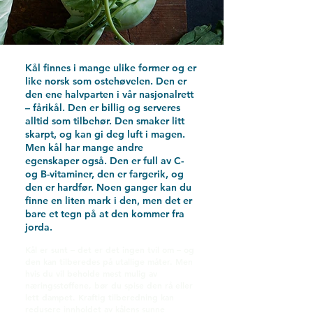
Kål finnes i mange ulike former og er
like norsk som ostehøvelen. Den er
den ene halvparten i vår nasjonalrett
– fårikål. Den er billig og serveres
alltid som tilbehør. Den smaker litt
skarpt, og kan gi deg luft i magen.
Men kål har mange andre
egenskaper også. Den er full av C-
og B-vitaminer, den er fargerik, og
den er hardfør. Noen ganger kan du
finne en liten mark i den, men det er
bare et tegn på at den kommer fra
jorda.
Kål er sunt – det er det ingen tvil om – og
den kan tilberedes på utallige måter. Men
hvis du vil beholde mest mulig av
næringsstoffene, bør du spise den rå eller
lett dampet. Kraftig tilberedning kan
redusere innholdet av kålens sunne