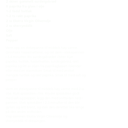
2 skiver gammelt surdeigsbrød
8 paprika fra glass i olje
1-2 fedd hvitløk
1-2 ts røkt paprika
2 ss Ekstra Virgin Olivenolje
2 ss sherryeddik
Olje
Salt
Pepper
Varm opp en stekepanne til middels høy varme.
Grovhakk hasselnøttene, og rist dem i stekepannen
i 3-4 minutter. Riv surdeigsbrødet i biter. Kjør
paprika, hvitløk, hasselnøtter, surdeigsbrød, røkt
paprika og litt av oljen fra paprikaglasset i blender
eller med en stavmikser. Smak til med ønsket
mengde hvitløk og røkt paprika. Smak til med salt og
pepper.
Varm en stekepanne til middels høy varme med 2 ss
olje. Kutt spisskålen i fire. Krydre spisskålen godt
med salt og pepper, legg den med snittsiden ned i
pannen. Stek spisskålen i 2-3 minutter til den blir
gyllen og lett brent, og stek den deretter like lenge
på den andre snittsiden.
Visp sammen Ekstra Virgin Olivenolje og
sherryeddik til dressingen.