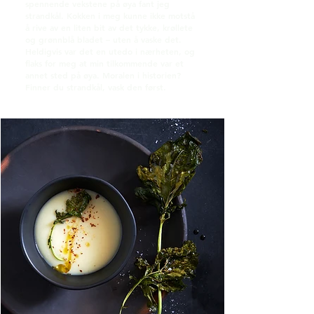
spennende vekstene på øya fant jeg
strandkål. Kokken i meg kunne ikke motstå
å rive av en liten bit av det tykke, krøllete
og grønnblå bladet – uten å vaske det.
Heldigvis var det en utedo i nærheten, og
flaks for meg at min tilkommende var et
annet sted på øya. Moralen i historien?
Finner du strandkål, vask den først.