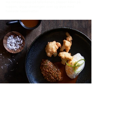
Ha romesco-saus på tallerkenen, plasser kålen på
toppen, drypp dressingen over og dryss med
hakkede hasselnøtter.
Blomkålsnacks
Til 4 personer
Chilidipp