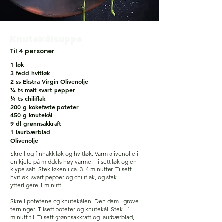
Knutekålsuppe
Til 4 personer
1 løk
3 fedd hvitløk
2 ss Ekstra Virgin Olivenolje
¼ ts malt svart pepper
¼ ts chiliflak
200 g kokefaste poteter
450 g knutekål
9 dl grønnsakkraft
1 laurbærblad
Olivenolje
Skrell og finhakk løk og hvitløk. Varm olivenolje i
en kjele på middels høy varme. Tilsett løk og en
klype salt. Stek løken i ca. 3–4 minutter. Tilsett
hvitløk, svart pepper og chiliflak, og stek i
ytterligere 1 minutt.
Skrell potetene og knutekålen. Den dem i grove
terninger. Tilsett poteter og knutekål. Stek i 1
minutt til. Tilsett grønnsakkraft og laurbærblad,