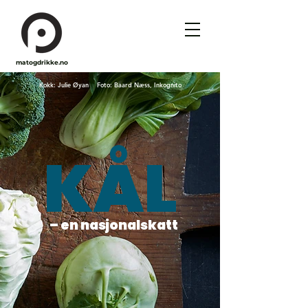
matogdrikke.no
Kokk: Julie Øyan Foto: Baard Næss, Inkognito
K
ÅL
– en nasjonalskatt