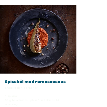
Spisskål med romescosaus
Snacks til 4 personer
1 spisskål
50 g hasselnøtter, pluss 1 ss hakkede til
servering