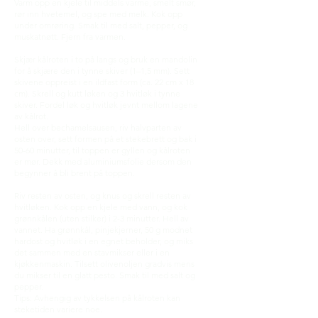
Varm opp en kjele til middels varme, smelt smør,
rør inn hvetemel, og spe med melk. Kok opp
under omrøring. Smak til med salt, pepper, og
muskatnøtt. Fjern fra varmen.
Skjær kålroten i to på langs og bruk en mandolin
for å skjære den i tynne skiver (1–1,5 mm). Sett
skivene oppreist i en ildfast form (ca. 22 cm x 18
cm). Skrell og kutt løken og 3 hvitløk i tynne
skiver. Fordel løk og hvitløk jevnt mellom lagene
av kålrot.
Hell over bechamelsausen, riv halvparten av
osten over, sett formen på et stekebrett og bak i
50-60 minutter, til toppen er gyllen og kålroten
er mør. Dekk med aluminiumsfolie dersom den
begynner å bli brent på toppen.
Riv resten av osten, og knus og skrell resten av
hvitløken. Kok opp en kjele med vann, og kok
grønnkålen (uten stilker) i 2-3 minutter. Hell av
vannet. Ha grønnkål, pinjekjerner, 50 g modnet
hardost og hvitløk i en egnet beholder, og miks
det sammen med en stavmikser eller i en
kjøkkenmaskin. Tilsett olivenoljen gradvis mens
du mikser til en glatt pesto. Smak til med salt og
pepper.
Tips: Avhengig av tykkelsen på kålroten kan
steketiden variere noe.