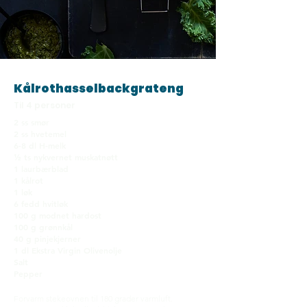
Kålrothasselbackgrateng
Til 4 personer
2 ss smør
2 ss hvetemel
6-8 dl H-melk
½ ts nykvernet muskatnøtt
1 laurbærblad
1 kålrot
1 løk
6 fedd hvitløk
100 g modnet hardost
100 g grønnkål
40 g pinjekjerner
1 dl Ekstra Virgin Olivenolje
Salt
Pepper
Forvarm stekeovnen til 180 grader varmluft.