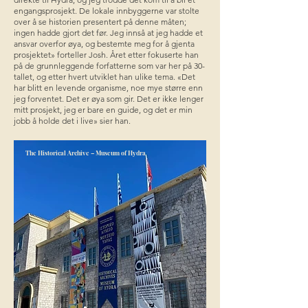
engangsprosjekt. De lokale innbyggerne var stolte
over å se historien presentert på denne måten;
ingen hadde gjort det før. Jeg innså at jeg hadde et
ansvar overfor øya, og bestemte meg for å gjenta
prosjektet» forteller Josh. Året etter fokuserte han
på de grunnleggende forfatterne som var her på 30-
tallet, og etter hvert utviklet han ulike tema. «Det
har blitt en levende organisme, noe mye større enn
jeg forventet. Det er øya som gir. Det er ikke lenger
mitt prosjekt, jeg er bare en guide, og det er min
jobb å holde det i live» sier han.
The Historical Archive – Museum of Hydra