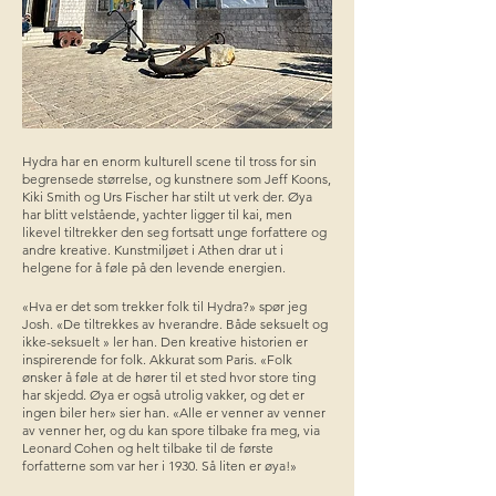
Hydra har en enorm kulturell scene til tross for sin
begrensede størrelse, og kunstnere som Jeff Koons,
Kiki Smith og Urs Fischer har stilt ut verk der. Øya
har blitt velstående, yachter ligger til kai, men
likevel tiltrekker den seg fortsatt unge forfattere og
andre kreative. Kunstmiljøet i Athen drar ut i
helgene for å føle på den levende energien.
«Hva er det som trekker folk til Hydra?» spør jeg
Josh. «De tiltrekkes av hverandre. Både seksuelt og
ikke-seksuelt » ler han. Den kreative historien er
inspirerende for folk. Akkurat som Paris. «Folk
ønsker å føle at de hører til et sted hvor store ting
har skjedd. Øya er også utrolig vakker, og det er
ingen biler her» sier han. «Alle er venner av venner
av venner her, og du kan spore tilbake fra meg, via
Leonard Cohen og helt tilbake til de første
forfatterne som var her i 1930. Så liten er øya!»