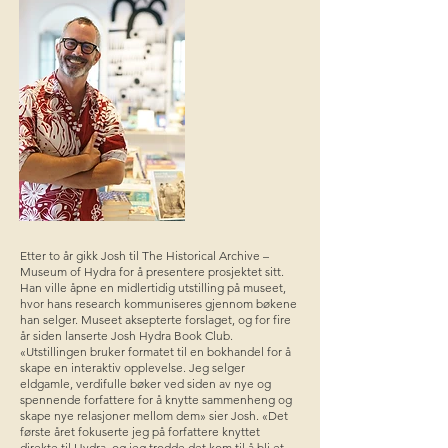
Etter to år gikk Josh til The Historical Archive –
Museum of Hydra for å presentere prosjektet sitt.
Han ville åpne en midlertidig utstilling på museet,
hvor hans research kommuniseres gjennom bøkene
han selger. Museet aksepterte forslaget, og for fire
år siden lanserte Josh Hydra Book Club.
«Utstillingen bruker formatet til en bokhandel for å
skape en interaktiv opplevelse. Jeg selger
eldgamle, verdifulle bøker ved siden av nye og
spennende forfattere for å knytte sammenheng og
skape nye relasjoner mellom dem» sier Josh. «Det
første året fokuserte jeg på forfattere knyttet
direkte til Hydra, og jeg trodde det kom til å bli et