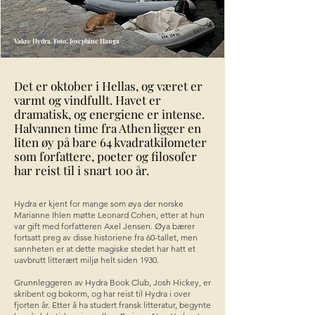
Vakre Hydra. Foto: Josephine Hanga
Det er oktober i Hellas, og været er
varmt og vindfullt. Havet er
dramatisk, og energiene er intense.
Halvannen time fra Athen ligger en
liten øy på bare 64 kvadratkilometer
som forfattere, poeter og filosofer
har reist til i snart 100 år.
Hydra er kjent for mange som øya der norske
Marianne Ihlen møtte Leonard Cohen, etter at hun
var gift med forfatteren Axel Jensen. Øya bærer
fortsatt preg av disse historiene fra 60-tallet, men
sannheten er at dette magiske stedet har hatt et
uavbrutt litterært miljø helt siden 1930.
Grunnleggeren av Hydra Book Club, Josh Hickey, er
skribent og bokorm, og har reist til Hydra i over
fjorten år. Etter å ha studert fransk litteratur, begynte