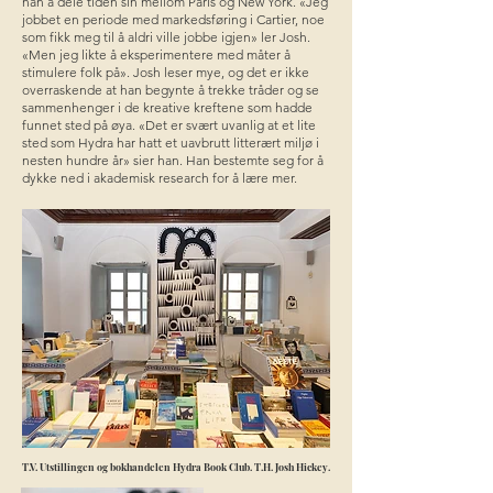
han å dele tiden sin mellom Paris og New York. «Jeg
jobbet en periode med markedsføring i Cartier, noe
som fikk meg til å aldri ville jobbe igjen» ler Josh.
«Men jeg likte å eksperimentere med måter å
stimulere folk på». Josh leser mye, og det er ikke
overraskende at han begynte å trekke tråder og se
sammenhenger i de kreative kreftene som hadde
funnet sted på øya. «Det er svært uvanlig at et lite
sted som Hydra har hatt et uavbrutt litterært miljø i
nesten hundre år» sier han. Han bestemte seg for å
dykke ned i akademisk research for å lære mer.
T.V. Utstillingen og bokhandelen Hydra Book Club. T.H. Josh Hickey.