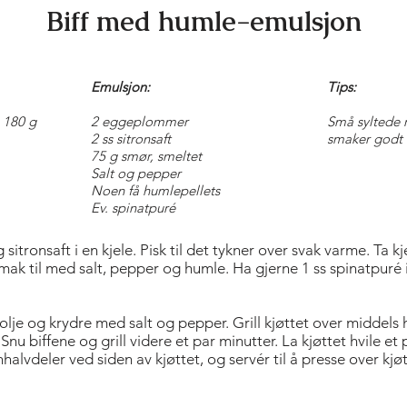
Biff med humle-emulsjon
Emulsjon:
Tips:
. 180 g
2 eggeplommer
Små syltede 
2 ss sitronsaft
smaker godt t
75 g smør, smeltet
Salt og pepper
Noen få humlepellets
Ev. spinatpuré
tronsaft i en kjele. Pisk til det tykner over svak varme. Ta k
mak til med salt, pepper og humle. Ha gjerne 1 ss spinatpuré 
olje og krydre med salt og pepper. Grill kjøttet over middels 
 Snu biffene og grill videre et par minutter. La kjøttet hvile et
onhalvdeler ved siden av kjøttet, og servér til å presse over kjø