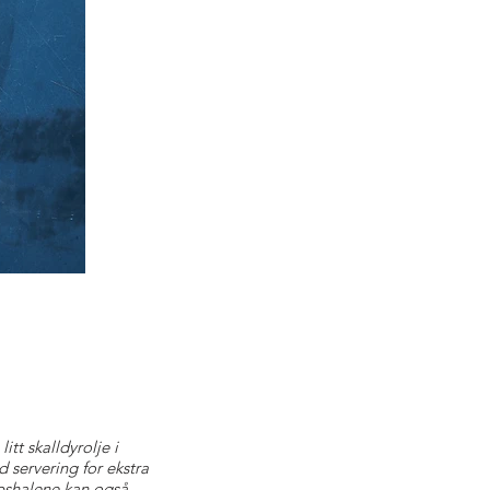
itt skalldyrolje i
 servering for ekstra
pshalene kan også