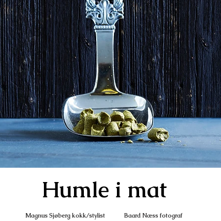
Humle i mat
Magnus Sjøberg kokk/stylist Baard Næss fotograf