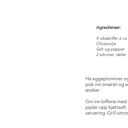
Ingredienser:
4 oksebiffer à ca
Olivenolje
Salt og pepper
2 sitroner, delte
Ha eggeplommer og si
pisk inn smøret og s
ønsker.
Gni inn biffene med 
pipler opp kjøttsaft.
servering. Grill sitr