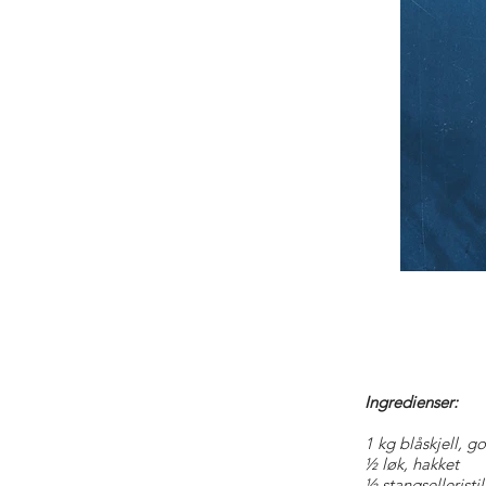
Ingredienser:
1 kg blåskjell, g
½ løk, hakket
½ stangselleristil