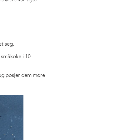
net seg.
a småkoke i 10
e og posjer dem møre