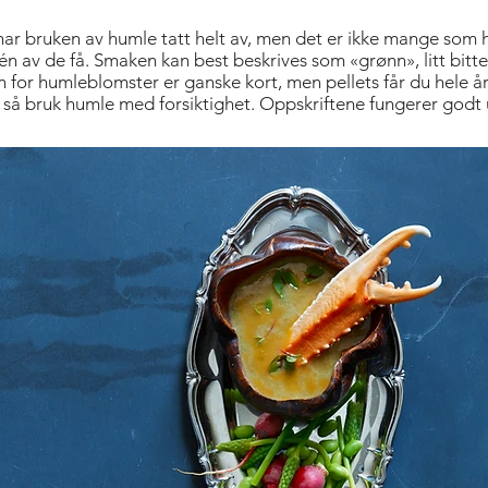
r bruken av humle tatt helt av, men det er ikke mange som ha
n av de få. Smaken kan best beskrives som «grønn», litt bitt
n for humleblomster er ganske kort, men pellets får du hele år
 så bruk humle med forsiktighet. Oppskriftene fungerer godt