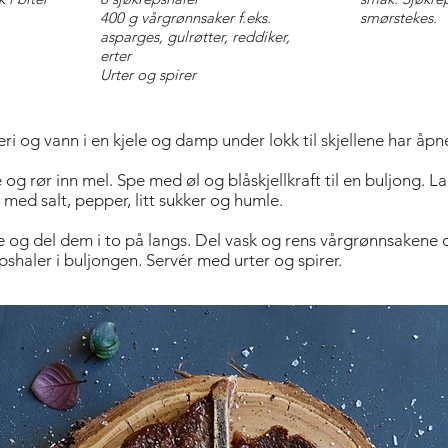
400 g vårgrønnsaker f.eks.
smørstekes.
asparges, gulrøtter, reddiker,
erter
Urter og spirer
lleri og vann i en kjele og damp under lokk til skjellene har åp
 og rør inn mel. Spe med øl og blåskjellkraft til en buljong. L
 med salt, pepper, litt sukker og humle.
ne og del dem i to på langs. Del vask og rens vårgrønnsaken
haler i buljongen. Servér med urter og spirer.