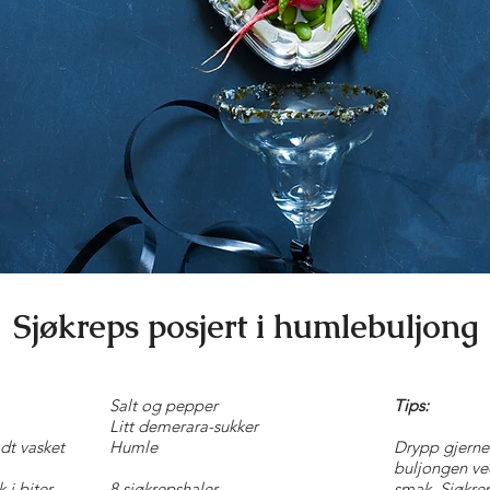
Sjøkreps posjert i humlebuljong
Salt og pepper
Tips:
Litt demerara-sukker
odt vasket
Humle
Drypp gjerne l
buljongen ved
k i biter
8 sjøkrepshaler
smak. Sjøkre