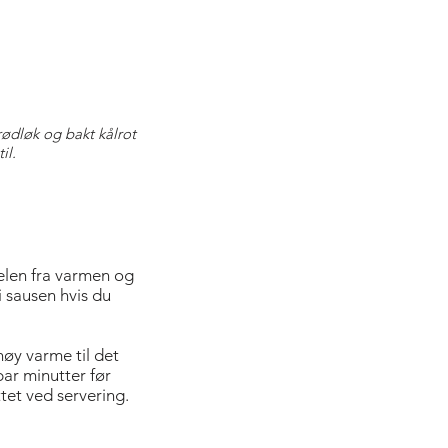
rødløk og bakt kålrot
il.
jelen fra varmen og
i sausen hvis du
høy varme til det
 par minutter før
ttet ved servering.