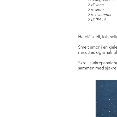
2 dl vann
2 ss smør
2 ss hvetemel
2 dl IPA øl
Ha blåskjell, løk, se
Smelt smør i en kjele
minutter, og smak til
Skrell sjøkrepshale
sammen med sjøkreps