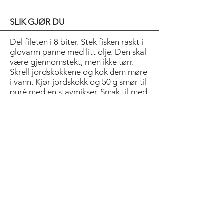
SLIK GJØR DU
Del fileten i 8 biter. Stek fisken raskt i
glovarm panne med litt olje. Den skal
være gjennomstekt, men ikke tørr.
Skrell jordskokkene og kok dem møre
i vann. Kjør jordskokk og 50 g smør til
puré med en stavmikser. Smak til med
salt og pepper.
Del vaniljestangen i to på langs og
skrap ut frøene. Surr vaniljen i resten
av smøret til det har tatt vaniljesmak.
Vær forsiktig med varmen, smøret
skal ikke bli brunt. Ta ut
vaniljestangen før servering (eller bruk
bitene som dekor).
Bold Title