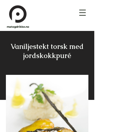
matogdrikke.no
Vaniljestekt torsk med
jordskokkpuré