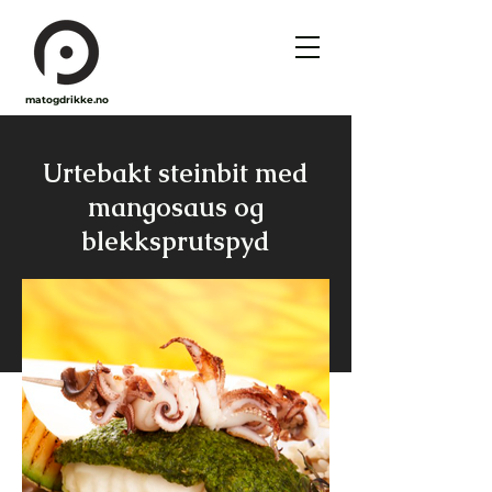
matogdrikke.no
Urtebakt steinbit med
mangosaus og
blekksprutspyd