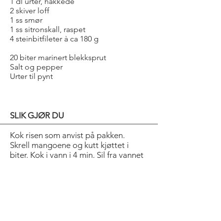
1 dl urter, hakkede
2 skiver loff
1 ss smør
1 ss sitronskall, raspet
4 steinbitfileter à ca 180 g
20 biter marinert blekksprut
Salt og pepper
Urter til pynt
SLIK GJØR DU
Kok risen som anvist på pakken.
Skrell mangoene og kutt kjøttet i
biter. Kok i vann i 4 min. Sil fra vannet
og miks til en saus. Smak til med
eddik, sukker og chili.
Miks sammen egg, urter, loff, smør og
sitronskall. Dekk fisken med
blandingen og stek i ovn på 200 °C i
ca 12 min.