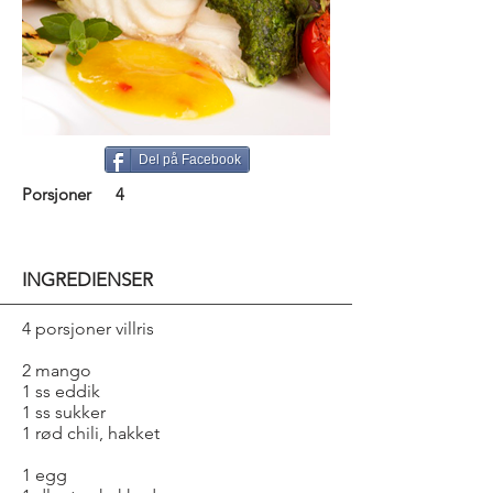
Del på Facebook
Porsjoner
4
INGREDIENSER
4 porsjoner villris
2 mango
1 ss eddik
1 ss sukker
1 rød chili, hakket
1 egg