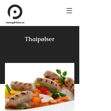
matogdrikke.no
Thaipølser