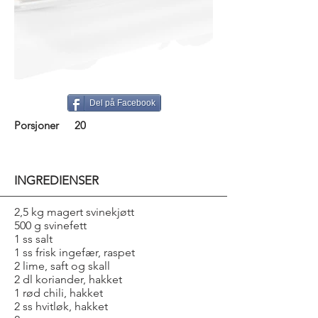
Del på Facebook
Porsjoner
20
INGREDIENSER
2,5 kg magert svinekjøtt
500 g svinefett
1 ss salt
1 ss frisk ingefær, raspet
2 lime, saft og skall
2 dl koriander, hakket
1 rød chili, hakket
2 ss hvitløk, hakket