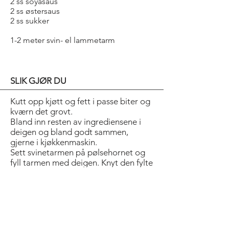
2 ss soyasaus
2 ss østersaus
2 ss sukker
1-2 meter svin- el lammetarm
SLIK GJØR DU
Kutt opp kjøtt og fett i passe biter og
kværn det grovt.
Bland inn resten av ingrediensene i
deigen og bland godt sammen,
gjerne i kjøkkenmaskin.
Sett svinetarmen på pølsehornet og
fyll tarmen med deigen. Knyt den fylte
tarmen i begge ender og prikk hull i
med en tannpirker. Vri tarmen noen
ganger slik at du får så lange pølser
som du ønsker.
Grill gjerne pølsene og etterstek i ovn