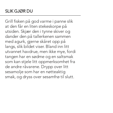
SLIK GJØR DU
Grill fisken på god varme i panne slik
at den får en liten stekeskorpe på
utsiden. Skjær den i tynne skiver og
dander den på tallerkenen sammen
med agurk, gjerne skåret opp på
langs, slik bildet viser. Bland inn litt
utvannet havdrue, men ikke mye, fordi
tangen har en sødme og en saltsmak
som kan stjele litt oppmerksomhet fra
de andre råvarene. Drypp over litt
sesamolje som har en nøtteaktig
smak, og dryss over sesamfrø til slutt.
Tips!
Øyet skal også tilfredsstilles når man
spiser. Her har vi en fargerik miks av
bare sunne elementer som i hovedsak
er proteinbaserte, og med det rå
fiskekjøttet i sentrum. Den kjølige