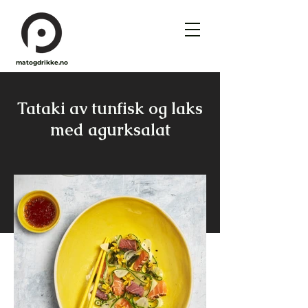
matogdrikke.no
Tataki av tunfisk og laks
med agurksalat