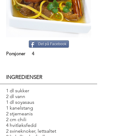
Del på Facebook
Porsjoner
4
INGREDIENSER
1 dl sukker
2 dl vann
1 dl soyasaus
1 kanelstang
2 stjerneanis
2 cm chili
4 hvitløksfedd
2 svineknoker, lettsaltet