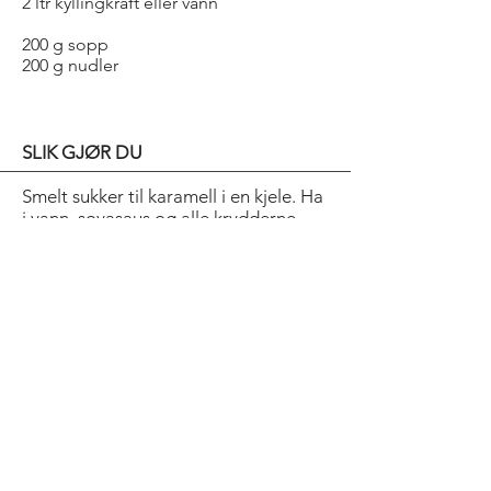
2 ltr kyllingkraft eller vann
200 g sopp
200 g nudler
SLIK GJØR DU
Smelt sukker til karamell i en kjele. Ha
i vann, soyasaus og alle krydderne.
Legg i svineknoker og hell over
kyllingkraft. Kok til svineknokene er
helt møre. Ta kjøttet ut og riv kjøttet i
mindre biter.
Kok sopp og nudler helt møre i
kraften. Fordel svineknokene på fire
dype suppeskåler. Hell over den
varme suppen og servér straks.
Bold Title