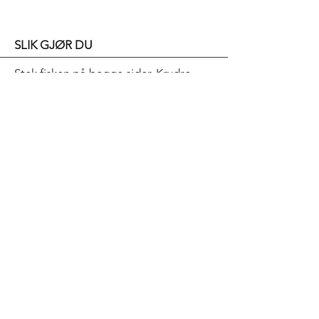
SLIK GJØR DU
Stek fisken på begge sider. Krydre
med salt og pepper. Del grønnsakene
i mindre biter og kok dem i kraft (eller
vann) i 2–3 minutter. Ha i fetaost og
olivenolje.
Spirene kan brukes rå eller friteres
som “nøster” i varm soyaolje.
Bold Title
Pepper AS