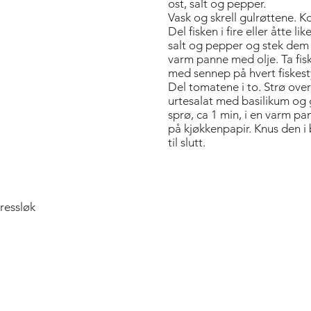
ost, salt og pepper.
Vask og skrell gulrøttene. K
Del fisken i fire eller åtte l
salt og pepper og stek dem 
varm panne med olje. Ta fis
med sennep på hvert fiskest
Del tomatene i to. Strø over
urtesalat med basilikum og g
sprø, ca 1 min, i en varm pa
på kjøkkenpapir. Knus den i 
til slutt.
ressløk
Bold Title