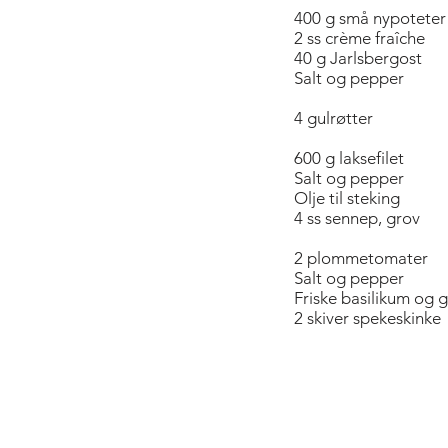
400 g små nypoteter
2 ss crème fraîche
40 g Jarlsbergost
Salt og pepper
4 gulrøtter
600 g laksefilet
Salt og pepper
Olje til steking
4 ss sennep, grov
2 plommetomater
Salt og pepper
Friske basilikum og g
2 skiver spekeskinke