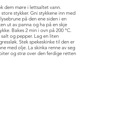
ok dem møre i lettsaltet vann.
ike store stykker. Gni stykkene inn med
lysebrune på den ene siden i en
ken ut av panna og ha på en skje
ykke. Bakes 2 min i ovn på 200 °C.
 salt og pepper. Lag en liten
ressløk. Stek spekeskinke til den er
nne med olje. La skinka renne av seg
biter og strø over den ferdige retten