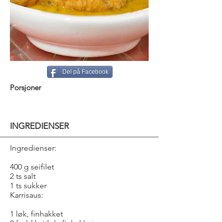
Del på Facebook
Porsjoner
INGREDIENSER
Ingredienser:
400 g seifilet
2 ts salt
1 ts sukker
Karrisaus:
1 løk, finhakket