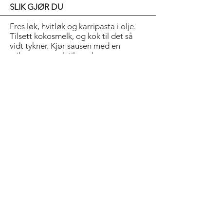
SLIK GJØR DU
Fres løk, hvitløk og karripasta i olje.
Tilsett kokosmelk, og kok til det så
vidt tykner. Kjør sausen med en
mikser, og smak til med soyasaus.
Visp sammen eggeplommer, sennep,
sitronsaft og gressløk. Spe forsiktig
med oljen under stadig visping. Smak
til med flaksalt.
Del seien i fingertykke strimler. Strø
over salt og sukker.
Visp eggene. Spe med mel, og ha i
vann. Varm opp oljen. Vend seien først
i rugmel, deretter i frityrrøren, så i
brødkrummen. Friter på 180 grader til
fisken er sprø og gyllen. Legg den rett
over på tørkepapir, og strø over salt