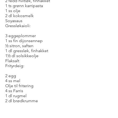
2 fedd hvitløk, finhakket
1 ts grønn karripasta
1 ss olje
2 dl kokosmelk
Soyasaus
Gressløkaioli:
3 eggeplommer
1 ss fin dijonsennep
½ sitron, saften
1 dl gressløk, finhakket
1½ dl solsikkeolje
Flaksalt
Frityrdeig:
2 egg
4 ss mel
Olje til fritering
4 ss Farris
1 dl rugmel
2 dl brødkrumme