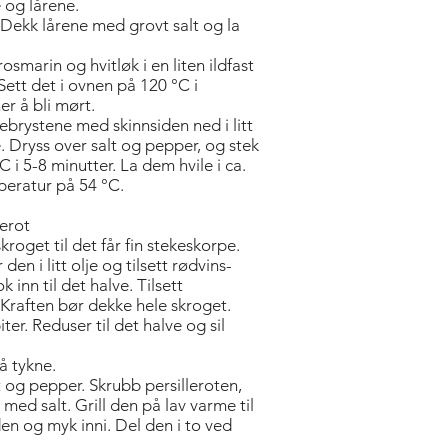
 og lårene.
. Dekk lårene med grovt salt og la
rosmarin og hvitløk i en liten ildfast
ett det i ovnen på 120 °C i
er å bli mørt.
e­brystene med skinnsiden ned i litt
pe. Dryss over salt og pepper, og stek
 i 5-8 minutter. La dem hvile i ca.
peratur på 54 °C.
lerot
kroget til det får fin stekeskorpe.
den i litt olje og tilsett rødvins­
inn til det halve. Tilsett
 Kraften bør dekke hele skroget.
ter. Reduser til det halve og sil
å tykne.
 og pepper. Skrubb persilleroten,
 med salt. Grill den på lav varme til
en og myk inni. Del den i to ved