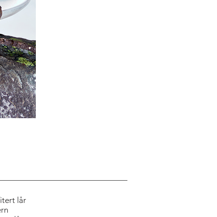
tert lår
ern