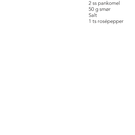
2 ss pankomel
50 g smør
Salt
1 ts rosépepper