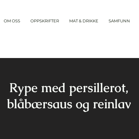
OM OSS
OPPSKRIFTER
MAT & DRIKKE
SAMFUNN
Rype med persillerot,
blåbærsaus og reinlav