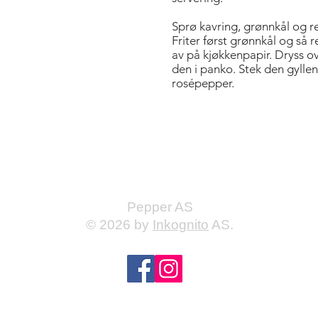
Sprø kavring, grønnkål og r
Friter først grønnkål og så r
av på kjøkkenpapir. Dryss ov
den i panko. Stek den gyllen
rosépepper.
Bold Title
Pepper AS
© 2026 by
Inkognito
AS.