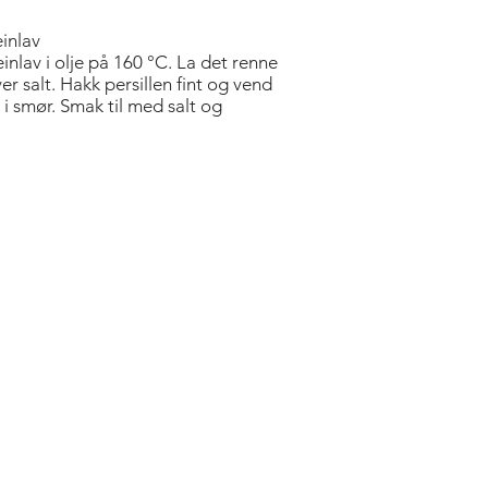
einlav
einlav i olje på 160 °C. La det renne
er salt. Hakk persillen fint og vend
 i smør. Smak til med salt og