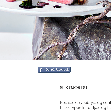
Del på Facebook
SLIK GJØR DU
Rosastekt rypebryst og confi
Plukk rypen fri for fjær og fj