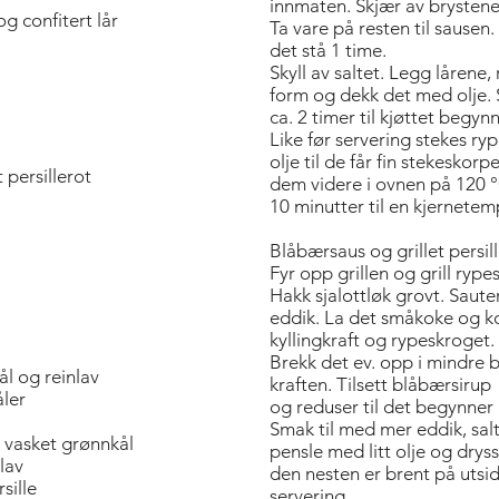
innmaten. Skjær av brystene
g confitert lår
Ta vare på resten til sausen
det stå 1 time.
Skyll av saltet. Legg lårene, 
form og dekk det med olje. S
ca. 2 timer til kjøttet begynn
Like før servering stekes ryp
olje til de får fin stekeskor
 persillerot
dem videre i ovnen på 120 °C
10 minutter til en kjernetem
Blåbærsaus og grillet persil
Fyr opp grillen og grill rypes
Hakk sjalottløk grovt. Sauter 
eddik. La det småkoke og kok 
kyllingkraft og rypeskroget.
Brekk det ev. opp i mindre bi
ål og reinlav
kraften. Tilsett blåbærsirup
åler
og reduser til det begynner 
Smak til med mer eddik, salt
g vasket grønnkål
pensle med litt olje og dryss
lav
den nesten er brent på utsid
sille
servering.