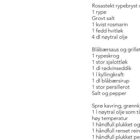
Rosastekt rypebryst o
1 rype
Grovt salt
1 kvist rosmarin
1 fedd hvitløk
4 dl nøytral olje
Blåbærsaus og grillet
1 rypeskrog
1 stor sjalottløk
1 dl rødvinseddik
1 l kyllingkraft
1 dl blåbærsirup
1 stor persillerot
Salt og pepper
Sprø kavring, grønnk
1 l nøytral olje som t
høy temperatur
1 håndfull plukket o
1 håndfull renset rein
1 håndfull plukket per