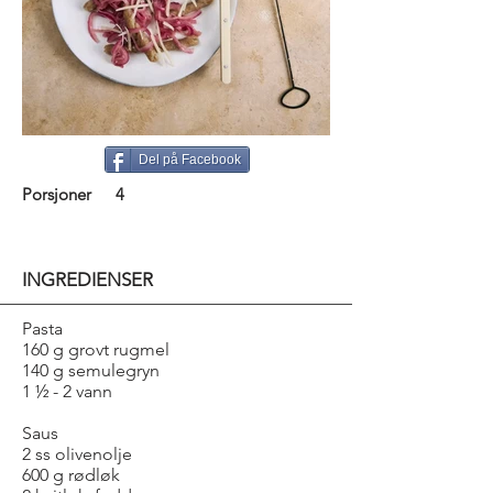
Del på Facebook
Porsjoner
4
INGREDIENSER
Pasta
160 g grovt rugmel
140 g semulegryn
1 ½ - 2 vann
Saus
2 ss olivenolje
600 g rødløk