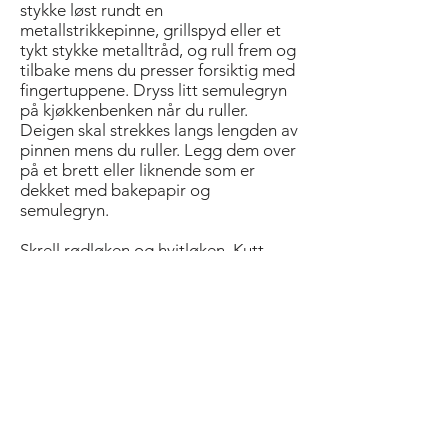
stykke løst rundt en
metallstrikkepinne, grillspyd eller et
tykt stykke metalltråd, og rull frem og
tilbake mens du presser forsiktig med
fingertuppene. Dryss litt semulegryn
på kjøkkenbenken når du ruller.
Deigen skal strekkes langs lengden av
pinnen mens du ruller. Legg dem over
på et brett eller liknende som er
dekket med bakepapir og
semulegryn.
Skrell rødløken og hvitløken. Kutt
rødløken i tynne skiver og finhakk
hvitløken. Varm opp en stekepanne til
middels høy varme, og tilsett litt olje.
Stek rødløken og hvitløken i 3–4
minutter, rør hele tiden. Tilsett vinen,
senk varmen og legg på lokk. La det
småkoke i ytterligere 20 minutter, og
rør av og til.