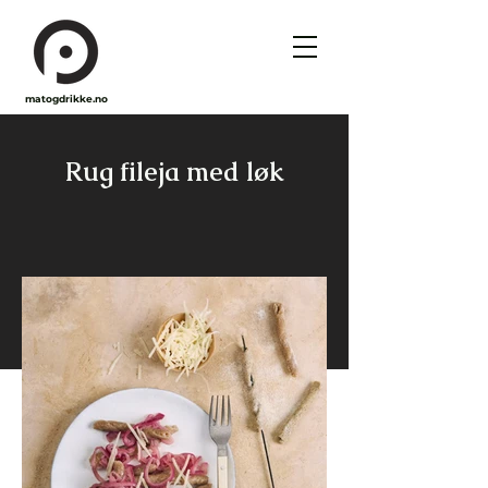
matogdrikke.no
Rug fileja med løk