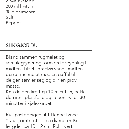
2 hvitløksfedd
200 ml hvitvin
30 g parmesan
Salt
Pepper
SLIK GJØR DU
Bland sammen rugmelet og
semulegrynet og form en fordypning i
midten. Tilsett gradvis vann i midten
og rør inn melet med en gaffel til
deigen samler seg og blir en grov
masse.
Kna deigen kraftig i 10 minutter, pakk
den inn i plastfolie og la den hvile i 30
minutter i kjøleskapet.
Rull pastadeigen ut til lange tynne
"tau", omtrent 1 cm i diameter. Kutt i
lengder på 10–12 cm. Rull hvert