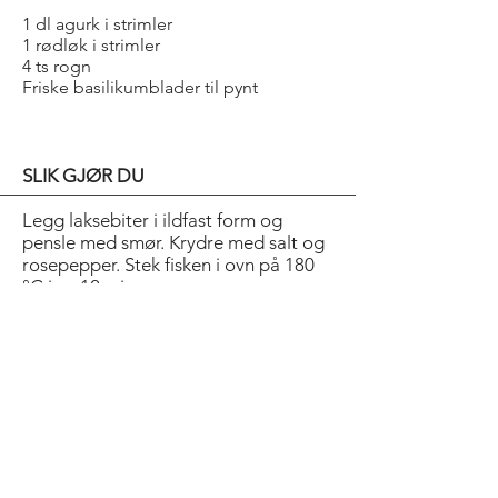
1 dl agurk i strimler
1 rødløk i strimler
4 ts rogn
Friske basilikumblader til pynt
SLIK GJØR DU
Legg laksebiter i ildfast form og
pensle med smør. Krydre med salt og
rosepepper. Stek fisken i ovn på 180
°C i ca 12 min.
Del potetene i to på langs og pensle
med olje. Grill dem til de er
gjennomvarme. Kok grønnsakene
møre i saltet vann.
Anrett poteter og grønnsaker på fire
tallerkener med fisk oppå. Ha på
agurk- og rødløkstrimler. Pynt med
rogn og basilikumblader.