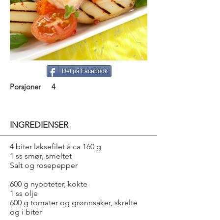
Del på Facebook
Porsjoner
4
INGREDIENSER
4 biter laksefilet à ca 160 g
1 ss smør, smeltet
Salt og rosepepper
600 g nypoteter, kokte
1 ss olje
600 g tomater og grønnsaker, skrelte
og i biter