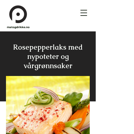
matogdrikke.no
Rosepepperlaks med
nypoteter og
vårgrønnsaker