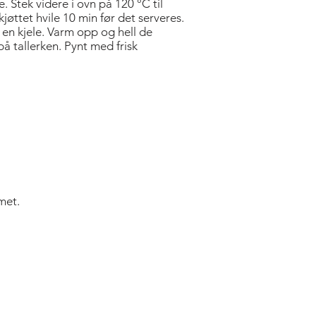
. Stek videre i ovn på 120 °C til
jøttet hvile 10 min før det serveres.
i en kjele. Varm opp og hell de
å tallerken. Pynt med frisk
met.