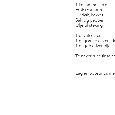
1 kg lammecarre
Frisk rosmarin
Hvitløk, hakket
Salt og pepper
Olje til steking
1 dl valnøtter
1 dl grønne oliven, de
1 dl god olivenolje
To never rucculasalat,
Lag en potetmos med 