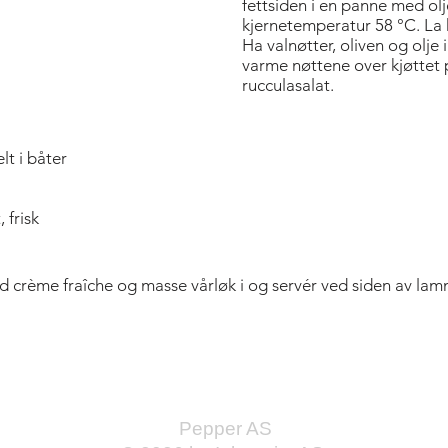
fettsiden i en panne med olje
kjernetemperatur 58 °C. La k
Ha valnøtter, oliven og olje 
varme nøttene over kjøttet p
rucculasalat.
lt i båter
 frisk
crème fraîche og masse vårløk i og servér ved siden av lam
Bold Title
Pepper AS