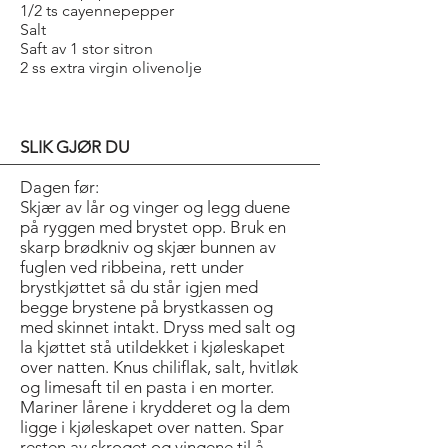
1/2 ts cayennepepper
Salt
Saft av 1 stor sitron
2 ss extra virgin olivenolje
SLIK GJØR DU
Dagen før:
Skjær av lår og vinger og legg duene
på ryggen med brystet opp. Bruk en
skarp brødkniv og skjær bunnen av
fuglen ved ribbeina, rett under
brystkjøttet så du står igjen med
begge brystene på bryst­kassen og
med skinnet intakt. Dryss med salt og
la kjøttet stå utildekket i kjøleskapet
over natten. Knus chiliflak, salt, hvitløk
og limesaft til en pasta i en morter.
Mariner lårene i krydderet og la dem
ligge i kjøleskapet over natten. Spar
resten av skroget og vingene til å