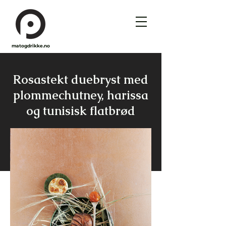
matogdrikke.no
Rosastekt duebryst med
plomme­chutney, harissa
og tunisisk flatbrød