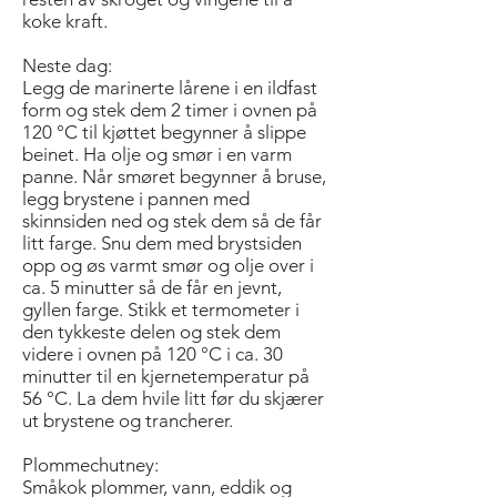
koke kraft.
Neste dag:
Legg de marinerte lårene i en ildfast
form og stek dem 2 timer i ovnen på
120 °C til kjøttet begynner å slippe
beinet. Ha olje og smør i en varm
panne. Når smøret begynner å bruse,
legg brystene i pannen med
skinnsiden ned og stek dem så de får
litt farge. Snu dem med bryst­siden
opp og øs varmt smør og olje over i
ca. 5 minutter så de får en jevnt,
gyllen farge. Stikk et ­termometer i
den tykkeste delen og stek dem
videre i ovnen på 120 °C i ca. 30
minutter til en kjernetemperatur på
56 °C. La dem hvile litt før du skjærer
ut brystene og trancherer.
Plommechutney:
Småkok plommer, vann, eddik og