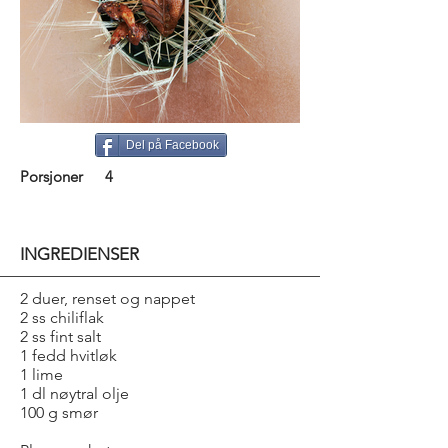
Del på Facebook
Porsjoner
4
INGREDIENSER
2 duer, renset og nappet
2 ss chiliflak
2 ss fint salt
1 fedd hvitløk
1 lime
1 dl nøytral olje
100 g smør