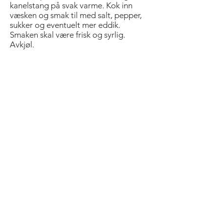
kanelstang på svak varme. Kok inn
væsken og smak til med salt, pepper,
sukker og eventuelt mer eddik.
Smaken skal være frisk og syrlig.
Avkjøl.
Tunisiske flatbrød:
Kjør mel, vann og salt raskt sammen i
en kjøkkenmaskin med eltekrok. Spe
ev. med mer vann til en glatt og jevn
deig. Rull deigen ut til en tykk pølse
og del den i 4 like store biter. Trill hver
av dem til en bolle, dekk til og la dem
hvile i 30 minutter. Strekk deigen ut til
en tynn sirkel, som en pizza. Brett den
ene kanten inn mot midten. Brett den
andre delen inn mot midten så det
danner et avlangt rektangel. Brett
høyre side av deigen mot midten og
gjenta med den venstre så du får en
firkant. Kjevle raskt over så lagene blir
klemt sammen. Stek brødene i varm