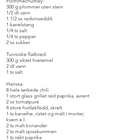
Plommechutney:
300 g plommer uten stein
1/2 dl vann
1 1/2 ss rødvinseddik
1 kanelstang
1/4 ts salt
1/4 ts pepper
2 ss sukker
Tunisiske flatbrød:
300 g siktet hvetemel
2 dl vann
1 ts salt
Harissa:
8 hele tørkede chili
1 stort glass grillet rød paprika, avrent
2 ss tomatpuré
4 store hvitløkfedd, skrelt
1 ts karvefrø, ristet og malt i morter,
kvern e.l.
2 ts malt koriander
2 ts malt spisskummen
1 ts røkt paprika