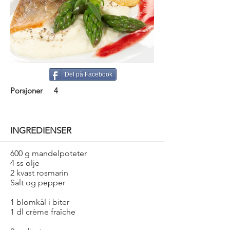
Del på Facebook
Porsjoner
4
INGREDIENSER
600 g mandelpoteter
4 ss olje
2 kvast rosmarin
Salt og pepper
1 blomkål i biter
1 dl crème fraîche