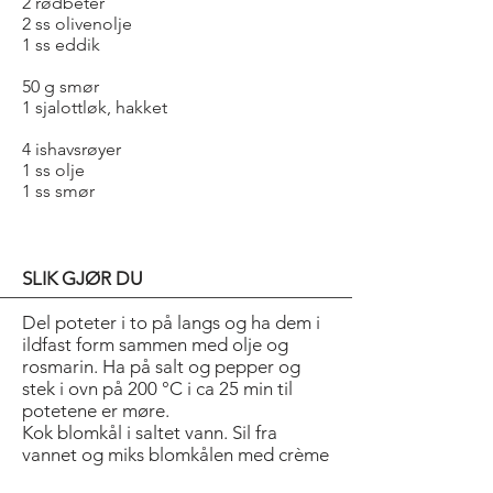
2 rødbeter
2 ss olivenolje
1 ss eddik
50 g smør
1 sjalottløk, hakket
4 ishavsrøyer
1 ss olje
1 ss smør
SLIK GJØR DU
Del poteter i to på langs og ha dem i
ildfast form sammen med olje og
rosmarin. Ha på salt og pepper og
stek i ovn på 200 °C i ca 25 min til
potetene er møre.
Kok blomkål i saltet vann. Sil fra
vannet og miks blomkålen med crème
fraîche til en puré. Smak til med salt