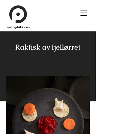
matogdrikke.no
Rakfisk av fjellørret