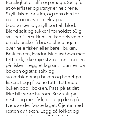
Renslighet er alfa og omega. Sørg for
at overflater og utstyr er helt rene.
Skyll fisken for slim, og rens den for
gjeller og innvoller. Skrap ut
blodranden og skyll bort alt blod.
Bland salt og sukker i forholdet 50 g
salt per 1 ts sukker. Du kan selv velge
om du ­ønsker å bruke blandingen
over hele fisken eller bare i buken.
Bruk en ren, kvadratisk plastboks med
tett lokk, ikke mye større enn lengden
på fisken. Legg et lag salt i bunnen på
boksen og strø salt- og
sukkerblanding i buken og hodet på
fisken. Legg fiskene tett i tett med
buken opp i boksen. Pass på at det
ikke blir store hulrom. Strø salt på
neste lag med fisk, og legg dem på
tvers av det første laget. Gjenta med
resten av fisken. Legg på lokket og
sørg for at det er helt tett. Sett
boksen kjølig på stabilt 4 grader.