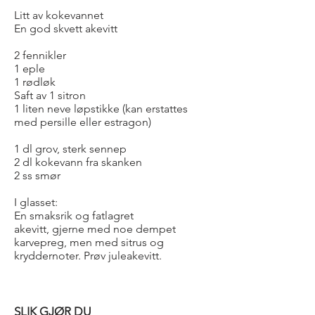
Litt av kokevannet
En god skvett akevitt
2 fennikler
1 eple
1 rødløk
Saft av 1 sitron
1 liten neve løpstikke (kan erstattes
med persille eller estragon)
1 dl grov, sterk sennep
2 dl kokevann fra skanken
2 ss smør
I glasset:
En smaksrik og fatlagret
akevitt, gjerne med noe dempet
karvepreg, men med sitrus og
kryddernoter. Prøv juleakevitt.
SLIK GJØR DU