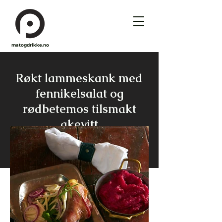
matogdrikke.no
Røkt lammeskank med
fennikelsalat og
rødbetemos tilsmakt
akevitt