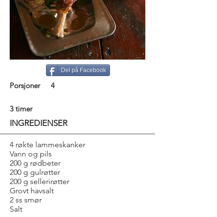
Del på Facebook
Porsjoner
4
3 timer
INGREDIENSER
4 røkte lammeskanker
Vann og pils
200 g rødbeter
200 g gulrøtter
200 g sellerirøtter
Grovt havsalt
2 ss smør
Salt