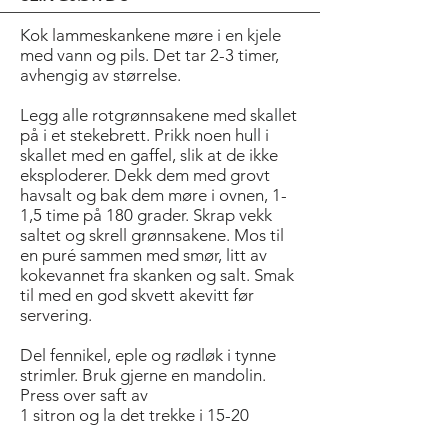
Kok lammeskankene møre i en kjele
med vann og pils. Det tar 2-3 timer,
avhengig av størrelse.
Legg alle rotgrønnsakene med skallet
på i et stekebrett. Prikk noen hull i
skallet med en gaffel, slik at de ikke
eksploderer. Dekk dem med grovt
havsalt og bak dem møre i ovnen, 1-
1,5 time på 180 grader. Skrap vekk
saltet og skrell grønnsakene. Mos til
en puré sammen med smør, litt av
kokevannet fra skanken og salt. Smak
til med en god skvett akevitt før
servering.
Del fennikel, eple og rødløk i tynne
strimler. Bruk gjerne en mandolin.
Press over saft av
1 sitron og la det trekke i 15-20
minutter før løpstikke blandes inn.