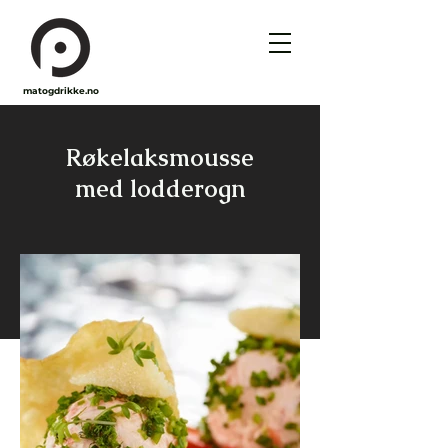
matogdrikke.no
Røkelaksmousse
med lodderogn