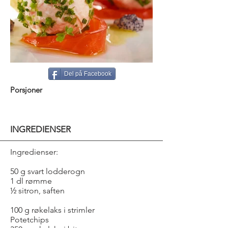
Del på Facebook
Porsjoner
INGREDIENSER
Ingredienser:
50 g svart lodderogn
1 dl rømme
½ sitron, saften
100 g røkelaks i strimler
Potetchips