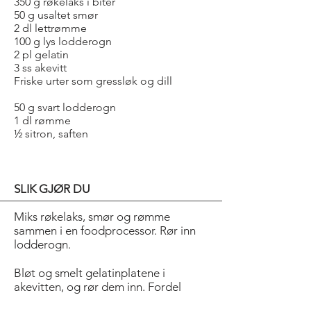
350 g røkelaks i biter
50 g usaltet smør
2 dl lettrømme
100 g lys lodderogn
2 pl gelatin
3 ss akevitt
Friske urter som gressløk og dill
50 g svart lodderogn
1 dl rømme
½ sitron, saften
SLIK GJØR DU
Miks røkelaks, smør og rømme
sammen i en foodprocessor. Rør inn
lodderogn.
Bløt og smelt gelatinplatene i
akevitten, og rør dem inn. Fordel
massen i porsjons-former som er