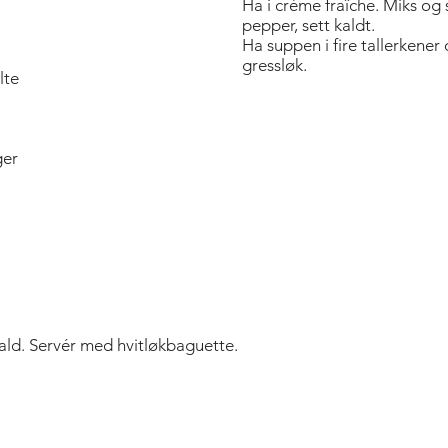
Ha i crème fraîche. Miks og 
pepper, sett kaldt.
Ha suppen i fire tallerkener
gressløk.
lte
ger
ld. Servér med hvitløkbaguette.
Bold Title