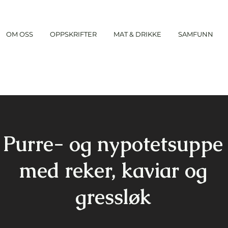
OM OSS
OPPSKRIFTER
MAT & DRIKKE
SAMFUNN
Purre- og nypotetsuppe
med reker, kaviar og
gressløk