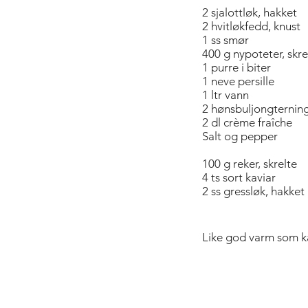
2 sjalottløk, hakket
2 hvitløkfedd, knust
1 ss smør
400 g nypoteter, skre
1 purre i biter
1 neve persille
1 ltr vann
2 hønsbuljongternin
2 dl crème fraîche
Salt og pepper
100 g reker, skrelte
4 ts sort kaviar
2 ss gressløk, hakket
Like god varm som ka