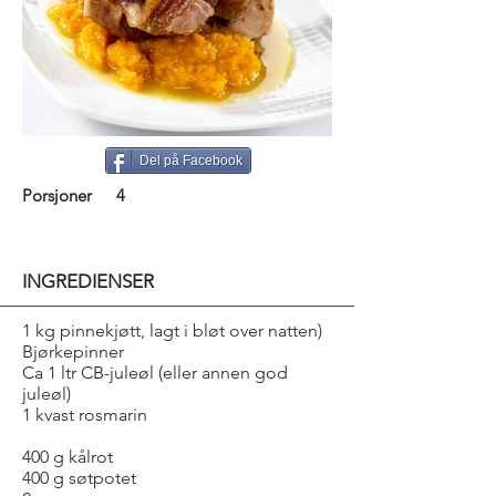
Del på Facebook
Porsjoner
4
INGREDIENSER
1 kg pinnekjøtt, lagt i bløt over natten)
Bjørkepinner
Ca 1 ltr CB-juleøl (eller annen god
juleøl)
1 kvast rosmarin
400 g kålrot
400 g søtpotet