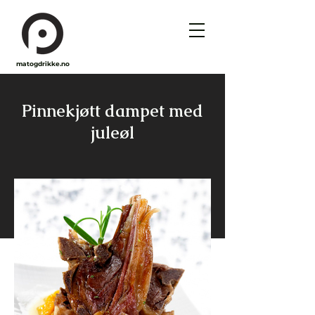
matogdrikke.no
Pinnekjøtt dampet med
juleøl