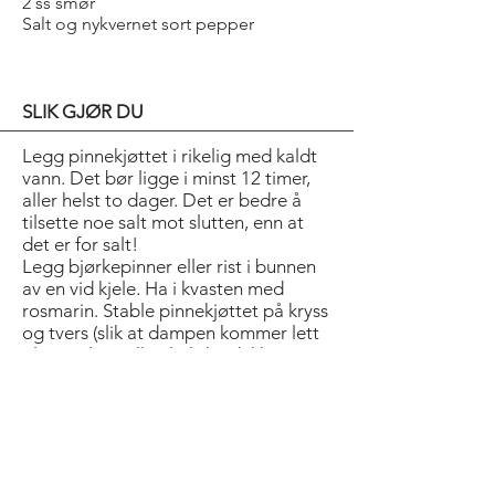
2 ss smør
Salt og nykvernet sort pepper
SLIK GJØR DU
Legg pinnekjøttet i rikelig med kaldt
vann. Det bør ligge i minst 12 timer,
aller helst to dager. Det er bedre å
tilsette noe salt mot slutten, enn at
det er for salt!
Legg bjørkepinner eller rist i bunnen
av en vid kjele. Ha i kvasten med
rosmarin. Stable pinnekjøttet på kryss
og tvers (slik at dampen kommer lett
til overalt). Hell i øl til det dekker
pinnene. Legg på aluminiumsfolie og
sett kjelen på platen. Hell på mer øl
underveis slik at det ikke damper tørt.
Kjøttet er ferdig når det løsner lett fra
beinet.
Skrell kålrot og søtpotet. Kok helt