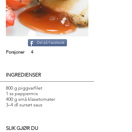
Del på Facebook
Porsjoner
4
INGREDIENSER
800 g piggvarfilet
1 ss peppermix
400 g små klasetomater
3–4 dl sursøt saus
SLIK GJØR DU