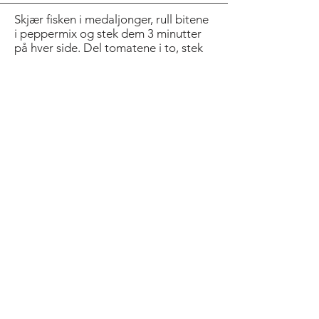
Skjær fisken i medaljonger, rull bitene
i peppermix og stek dem 3 minutter
på hver side. Del tomatene i to, stek
dem i panne 1 minutt på hver side,
strø over peppermix.
Varm opp den sursøte sausen, anrett
på tallerkener og servér. Pynt gjerne
med friske urter. På bildet er det brukt
et sennepsblad.
Bold Title
Pepper AS
© 2026 by
Inkognito
AS.