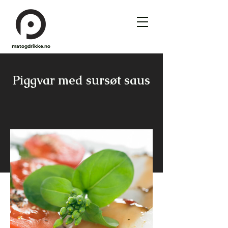
matogdrikke.no
Piggvar med sursøt saus