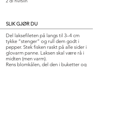
2 dl hvitvin
SLIK GJØR DU
Del laksefileten på langs til 3–4 cm
tykke “stenger” og rull dem godt i
pepper. Stek fisken raskt på alle sider i
glovarm panne. Laksen skal være rå i
midten (men varm).
Rens blomkålen, del den i buketter og
kok den mør i vann. Sil av vannet og
kjør blomkålen og 2 ts av smøret glatt
i hurtigmikser. Smak til med salt og
pepper.
Vårgrønnsakene skrelles, deles i
passende biter og kokes møre i
lettsaltet vann. Kok inn hvitvinen til ca
2–3 ss, pisk inn resten av smøret og
bruk som saus.