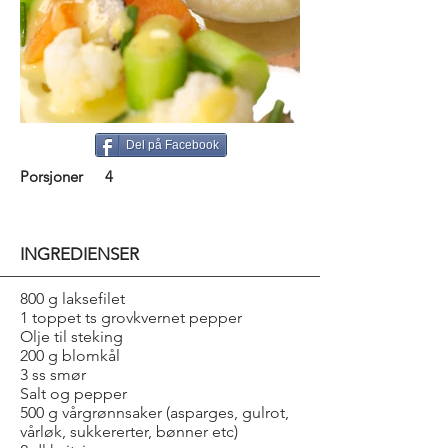
Del på Facebook
Porsjoner
4
INGREDIENSER
800 g laksefilet
1 toppet ts grovkvernet pepper
Olje til steking
200 g blomkål
3 ss smør
Salt og pepper
500 g vårgrønnsaker (asparges, gulrot,
vårløk, sukkererter, bønner etc)