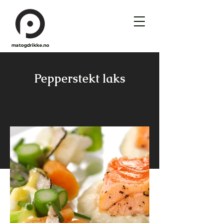
matogdrikke.no
Pepperstekt laks